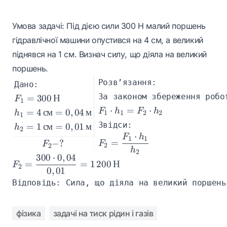
Умова задачі: Під дією сили 300 Н малий поршень
гідравлічної машини опустився на 4 см, а великий
піднявся на 1 см. Визнач силу, що діяла на великий
поршень.
Розв’язання:
Дано:
F_1 = 300 \, \text{Н}
За законом збереження робо
=
300
Н
F
1
F_1 \cdot h_1 = F_2 \cdot h_2
⋅
=
⋅
h_1 = 4 \, \text{см} = 0,04 \, \text{м}
F
h
F
h
=
4
см
=
0
,
04
м
h
1
1
2
2
1
h_2 = 1 \, \text{см} = 0,01 \, \text{м}
Звідси:
=
1
см
=
0
,
01
м
h
2
⋅
F
h
F_2 = \dfrac{F_1 \cdot h_1}{
1
1
F_2 - ?
=
−
?
F
F
2
2
h
2
300
⋅
0
,
04
F_2 = \dfrac{300 \cdot 0,04}{0,01} = 1\,200 \, \te
=
=
1
200
Н
F
2
0
,
01
Відповідь: Сила, що діяла на великий поршень
фізика
задачі на тиск рідин і газів