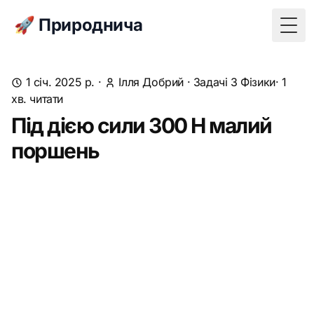
🚀 Природнича
Togg
1 січ. 2025 р.
·
Ілля Добрий
·
Задачі З Фізики
· 1
хв. читати
Під дією сили 300 Н малий
поршень