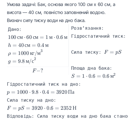
Умова задачі: Бак, основа якого 100 см х 60 см, а
висота — 40 см, повністю заповнений водою.
Визнач силу тиску води на дно бака.
Розв’язання:
Дано:
100 \, \text{см} \cdot 60 \, \text{см} = 1 \, \text{
Гідростатичний тиск:
100
см
⋅
60
см
=
1
м
⋅
0.6
м
h = 40 \, \text{см} = 0.4 \, \text{м}
=
40
см
=
0.4
м
h
F = p S
3
=
\rho = 1000 \, \text{кг/м}^3
Сила тиску: 
F
pS
=
1000
кг
/
м
ρ
2
g = 9.8 \, \text{м/с}^2
=
9.8
м
/
с
g
Площа дна бака:
F - ?
−
?
F
2
S = 1 \cdot 0.6 = 0.6 \,
=
1
⋅
0.6
=
0.6
м
S
Гідростатичний тиск на дно:
p = 1000 \cdot 9.8 \cdot 0.4 = 3920 \, \text{Па}
=
1000
⋅
9.8
⋅
0.4
=
3920
Па
p
Сила тиску на дно:
F = p S = 3920 \cdot 0.6 = 2352 \, \text{Н}
=
=
3920
⋅
0.6
=
2352
Н
F
pS
Відповідь: Сила тиску води на дно бака стано