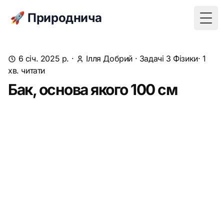
🚀 Природнича
Togg
6 січ. 2025 р.
·
Ілля Добрий
·
Задачі З Фізики
· 1
хв. читати
Бак, основа якого 100 см