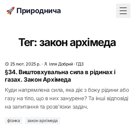
🚀 Природнича
Togg
Тег: закон архімеда
25 лют. 2025 р.
·
Ілля Добрий
·
ГДЗ
§34. Виштовхувальна сила в рідинах і
газах. Закон Архімеда
Куди напрямлена сила, яка діє з боку рідини або
газу на тіло, що в них занурене? Та інші відповіді
на запитання та розв'язки задач.
фізика
закон архімеда