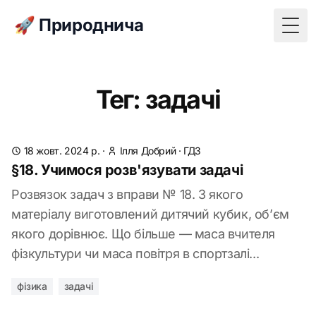
🚀 Природнича
Togg
Тег: задачі
18 жовт. 2024 р.
·
Ілля Добрий
·
ГДЗ
§18. Учимося розв'язувати задачі
Розвязок задач з вправи № 18. З якого
матеріалу виготовлений дитячий кубик, об’єм
якого дорівнює. Що більше — маса вчителя
фізкультури чи маса повітря в спортзалі...
фізика
задачі