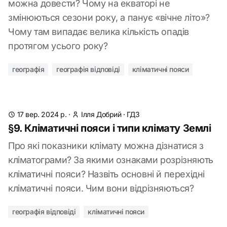
можна довести? Чому на екваторі не
змінюються сезони року, а панує «вічне літо»?
Чому там випадає велика кількість опадів
протягом усього року?
географія
географія відповіді
кліматичні пояси
17 вер. 2024 р.
·
Ілля Добрий
·
ГДЗ
§9. Кліматичні пояси і типи клімату Землі
Про які показники клімату можна дізнатися з
кліматограми? За якими ознаками розрізняють
кліматичні пояси? Назвіть основні й перехідні
кліматичні пояси. Чим вони відрізняються?
географія відповіді
кліматичні пояси