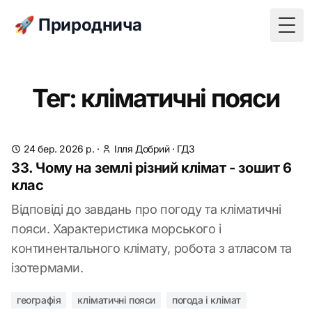
🚀 Природнича
Togg
Тег: кліматичні пояси
24 бер. 2026 р.
·
Ілля Добрий
·
ГДЗ
33. Чому на землі різний клімат - зошит 6
клас
Відповіді до завдань про погоду та кліматичні
пояси. Характеристика морського і
континентального клімату, робота з атласом та
ізотермами.
географія
кліматичні пояси
погода і клімат