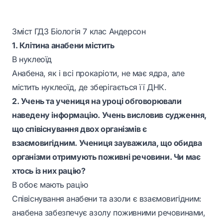
Зміст ГДЗ Біологія 7 клас Андерсон
1. Клітина анабени містить
В нуклеоїд
Анабена, як і всі прокаріоти, не має ядра, але
містить нуклеоїд, де зберігається її ДНК.
2. Учень та учениця на уроці обговорювали
наведену інформацію. Учень висловив судження,
що співіснування двох організмів є
взаємовигідним. Учениця зауважила, що обидва
організми отримують поживні речовини. Чи має
хтось із них рацію?
В обоє мають рацію
Співіснування анабени та азоли є взаємовигідним:
анабена забезпечує азолу поживними речовинами,