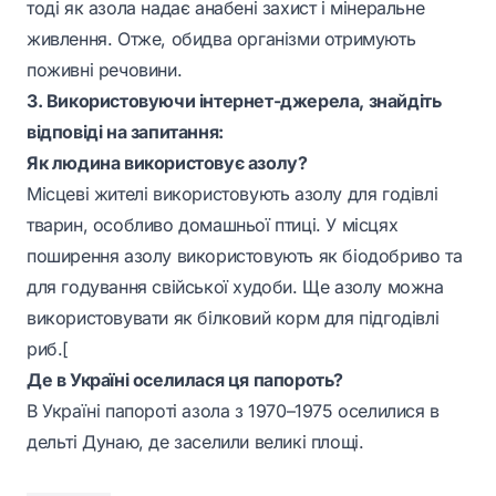
тоді як азола надає анабені захист і мінеральне
живлення. Отже, обидва організми отримують
поживні речовини.
3. Використовуючи інтернет-джерела, знайдіть
відповіді на запитання:
Як людина використовує азолу?
Місцеві жителі використовують азолу для годівлі
тварин, особливо домашньої птиці. У місцях
поширення азолу використовують як біодобриво та
для годування свійської худоби. Ще азолу можна
використовувати як білковий корм для підгодівлі
риб.[
Де в Україні оселилася ця папороть?
В Україні папороті азола з 1970–1975 оселилися в
дельті Дунаю, де заселили великі площі.