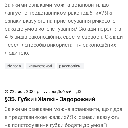
За якими ознаками можна встановити, що
лангуст є представником ракоподібних? Які
ознаки вказують на пристосування річкового
рака до умов його існування? Склади перелік із
4-5 видів ракоподібних своєї місцевості. Склади
перелік способів використання ракоподібних
людиною.
біологія
членистоногі
ракоподібні
22 лист. 2024 р.
·
Ілля Добрий
·
ГДЗ
§35. Губки і Жалкі - Задорожний
За якими ознаками можна встановити, що гідра
є представником жалких? Які ознаки вказують
на пристосування губки бодяги до умов її