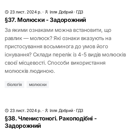
23 лист. 2024 р.
·
Ілля Добрий
·
ГДЗ
§37. Молюски - Задорожний
За якими ознаками можна встановити, що
равлик — молюск? Які ознаки вказують на
пристосування восьминога до умов його
існування? Склади перелік із 4-5 видів молюсків
своєї місцевості. Способи використання
молюсків людиною.
біологія
молюски
23 лист. 2024 р.
·
Ілля Добрий
·
ГДЗ
§38. Членистоногі. Ракоподібні -
Задорожний