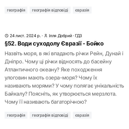
географія
географія відповіді
євразія
24 лист. 2024 р.
·
Ілля Добрий
·
ГДЗ
§52. Води суходолу Євразії - Бойко
Назвіть моря, в які впадають річки Рейн, Дунай і
Дніпро. Чому ці річки відносять до басейну
Атлантичного океану? Яке походження
улоговин мають озера-моря? Чому їх
називають морями? У чому полягає унікальність
Байкалу? Поясніть, як утворюється мерзлота.
Чому її називають багаторічною?
географія
географія відповіді
євразія