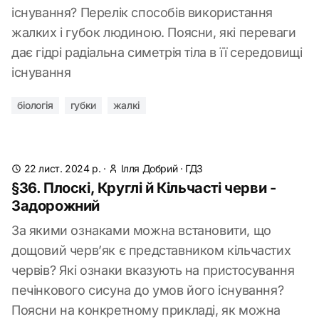
існування? Перелік способів використання
жалких і губок людиною. Поясни, які переваги
дає гідрі радіальна симетрія тіла в її середовищі
існування
біологія
губки
жалкі
22 лист. 2024 р.
·
Ілля Добрий
·
ГДЗ
§36. Плоскі, Круглі й Кільчасті черви -
Задорожний
За якими ознаками можна встановити, що
дощовий черв’як є представником кільчастих
червів? Які ознаки вказують на пристосування
печінкового сисуна до умов його існування?
Поясни на конкретному прикладі, як можна