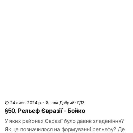
24 лист. 2024 р.
·
Ілля Добрий
·
ГДЗ
§50. Рельєф Євразії - Бойко
У яких районах Євразії було давнє зледеніння?
Як це позначилося на формуванні рельєфу? Де