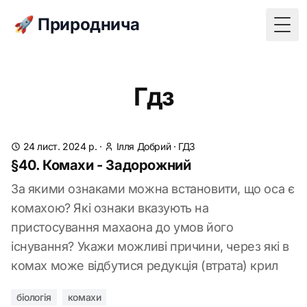
🚀 Природнича
Togg
Гдз
24 лист. 2024 р.
·
Ілля Добрий
·
ГДЗ
§40. Комахи - Задорожний
За якими ознаками можна встановити, що оса є
комахою? Які ознаки вказують на
пристосування махаона до умов його
існування? Укажи можливі причини, через які в
комах може відбутися редукція (втрата) крил
біологія
комахи