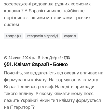
зосереджені родовища рудних корисних
копалин? У Євразії виникло найбільше
порівняно з іншими материками гірських
систем
географія
географія відповіді
євразія
24 лист. 2024 р.
·
Ілля Добрий
·
ГДЗ
§51. Клімат Євразії - Бойко
Поясніть, як віддаленість від океану впливає на
формування клімату. На формування клімату
Євразії впливає рельєф. Наведіть приклади
такого впливу. У якому кліматичному поясі
лежить Україна? Який тип клімату формується
на її території?