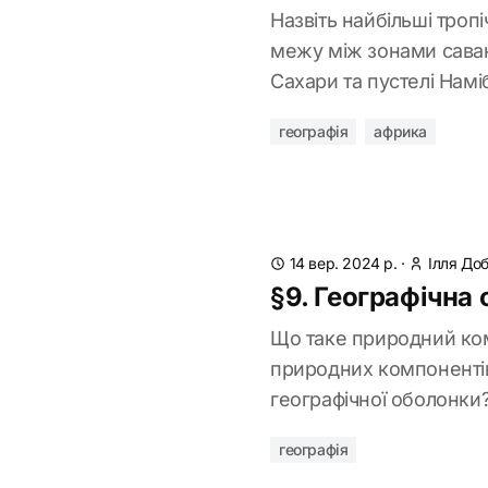
Назвіть найбільші тропі
межу між зонами саван 
Сахари та пустелі Намі
географія
африка
14 вер. 2024 р.
·
Ілля До
§9. Географічна
Що таке природний ком
природних компонентів
географічної оболонки
географія