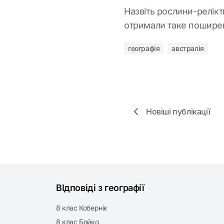
Назвіть рослини-релікти
отримали таке поширен
географія
австралія
Новіші публікації
ВІдповіді з географії
8 клас Кобернік
8 клас Бойко