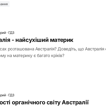
вання
брий
·
ГДЗ
алія - найсухіший материк
сах розташована Австралія? Доведіть, що Австралія
у на материку є багато кріків?
брий
·
ГДЗ
ості органічного світу Австралії