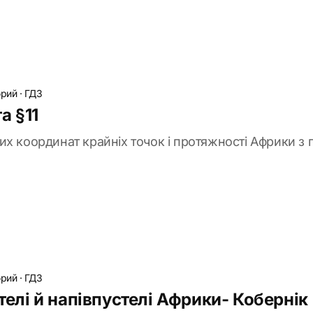
брий
·
ГДЗ
а §11
х координат крайніх точок і протяжності Африки з пі
брий
·
ГДЗ
стелі й напівпустелі Африки- Кобернік