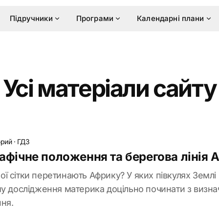
Підручники
Програми
Календарні плани
Усі матеріали сайту
брий
·
ГДЗ
рафічне положення та берегова лінія
усної сітки перетинають Африку? У яких півкулях Земл
му дослідження материка доцільно починати з визна
ня.