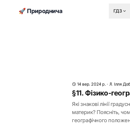
🚀 Природнича
ГДЗ
14 вер. 2024 р.
·
Ілля До
§11. Фізико-геог
Які знакові лінії град
материк? Поясніть, чо
географічного положен