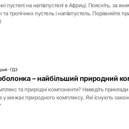
чні пустелі на напівпустелі в Африці. Поясніть, за 
та тропічних пустель і напівпустель. Порівняйте п
б
брий
·
ГДЗ
 оболонка – найбільший природний к
плекс та природні компоненти? Наведіть приклади 
 у межах природного комплексу. Які існують закон
?