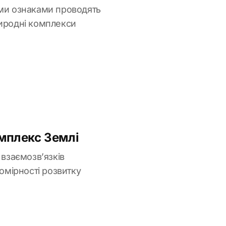
якими ознаками проводять
риродні комплекси
омплекс Землі
взаємозв’язків
омірності розвитку