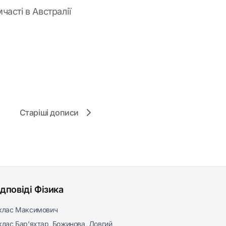
часті в Австралії
Старіші дописи
ідповіді Фізика
клас Максимович
клас Бар’яхтар, Божинова, Довгий