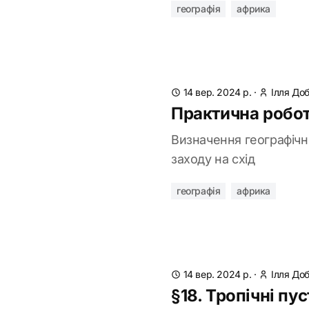
географія
африка
14 вер. 2024 р.
·
Ілля До
Практична робот
Визначення географічни
заходу на схід
географія
африка
14 вер. 2024 р.
·
Ілля До
§18. Тропічні пу