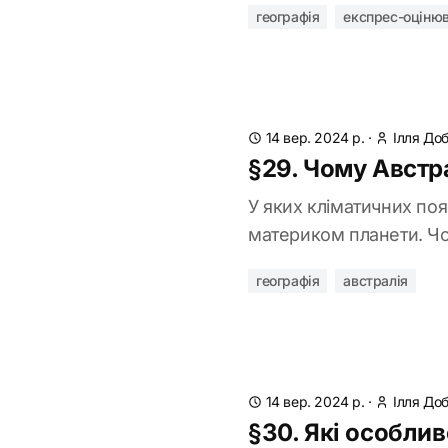
географія
експрес-оціню
14 вер. 2024 р.
·
Ілля До
§29. Чому Австр
У яких кліматичних поя
материком планети. Чом
географія
австралія
14 вер. 2024 р.
·
Ілля До
§30. Які особлив