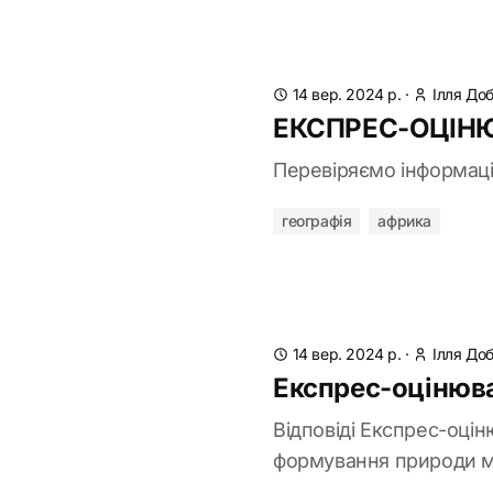
14 вер. 2024 р.
·
Ілля До
ЕКСПРЕС-ОЦІНЮ
Перевіряємо інформа
географія
африка
14 вер. 2024 р.
·
Ілля До
Експрес-оцінюва
Відповіді Експрес-оцін
формування природи м