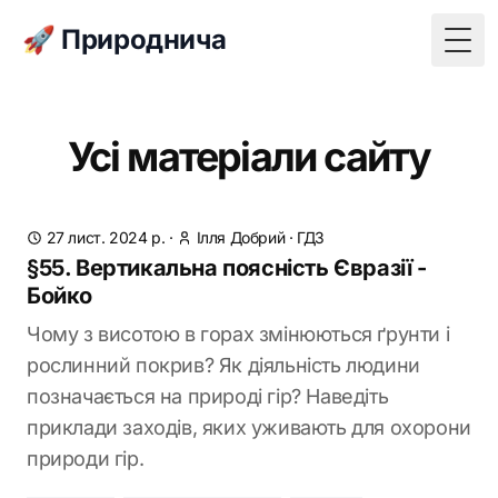
🚀 Природнича
Togg
Усі матеріали сайту
27 лист. 2024 р.
·
Ілля Добрий
·
ГДЗ
§55. Вертикальна поясність Євразії -
Бойко
Чому з висотою в горах змінюються ґрунти і
рослинний покрив? Як діяльність людини
позначається на природі гір? Наведіть
приклади заходів, яких уживають для охорони
природи гір.