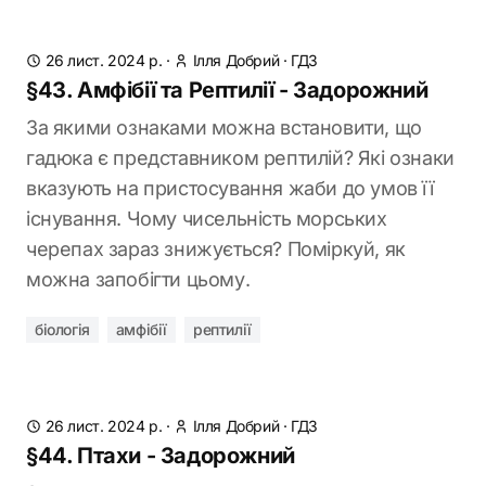
26 лист. 2024 р.
·
Ілля Добрий
·
ГДЗ
§43. Амфібії та Рептилії - Задорожний
За якими ознаками можна встановити, що
гадюка є представником рептилій? Які ознаки
вказують на пристосування жаби до умов її
існування. Чому чисельність морських
черепах зараз знижується? Поміркуй, як
можна запобігти цьому.
біологія
амфібії
рептилії
26 лист. 2024 р.
·
Ілля Добрий
·
ГДЗ
§44. Птахи - Задорожний