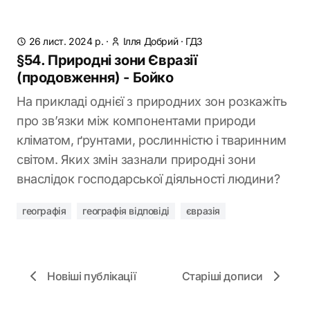
26 лист. 2024 р.
·
Ілля Добрий
·
ГДЗ
§54. Природні зони Євразії
(продовження) - Бойко
На прикладі однієї з природних зон розкажіть
про зв’язки між компонентами природи
кліматом, ґрунтами, рослинністю і тваринним
світом. Яких змін зазнали природні зони
внаслідок господарської діяльності людини?
географія
географія відповіді
євразія
Новіші публікації
Старіші дописи