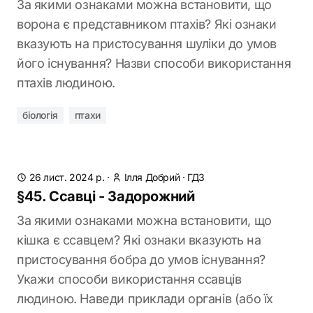
За якими ознаками можна встановити, що
ворона є представником птахів? Які ознаки
вказують на пристосування шуліки до умов
його існування? Назви способи використання
птахів людиною.
біологія
птахи
26 лист. 2024 р.
·
Ілля Добрий
·
ГДЗ
§45. Ссавці - Задорожний
За якими ознаками можна встановити, що
кішка є ссавцем? Які ознаки вказують на
пристосування бобра до умов існування?
Укажи способи використання ссавців
людиною. Наведи приклади органів (або їх