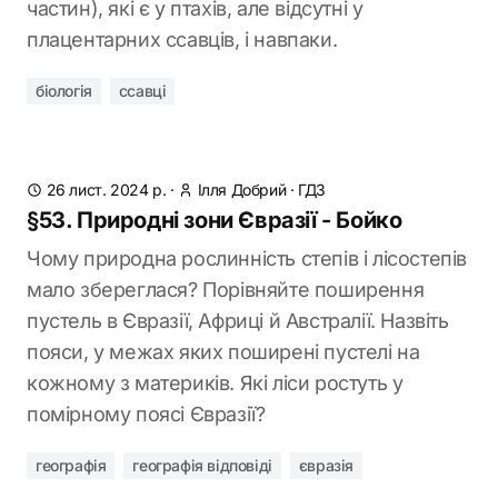
частин), які є у птахів, але відсутні у
плацентарних ссавців, і навпаки.
біологія
ссавці
26 лист. 2024 р.
·
Ілля Добрий
·
ГДЗ
§53. Природні зони Євразії - Бойко
Чому природна рослинність степів і лісостепів
мало збереглася? Порівняйте поширення
пустель в Євразії, Африці й Австралії. Назвіть
пояси, у межах яких поширені пустелі на
кожному з материків. Які ліси ростуть у
помірному поясі Євразії?
географія
географія відповіді
євразія