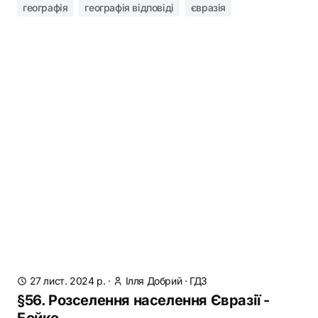
географія
географія відповіді
євразія
27 лист. 2024 р.
·
Ілля Добрий
·
ГДЗ
§56. Розселення населення Євразії -