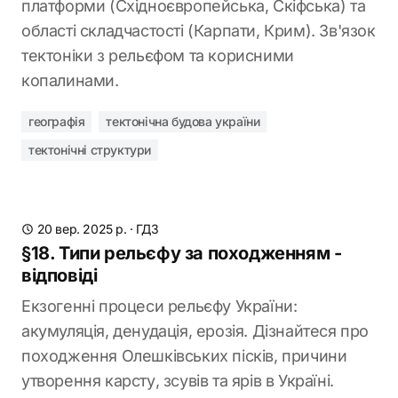
платформи (Східноєвропейська, Скіфська) та
області складчастості (Карпати, Крим). Зв'язок
тектоніки з рельєфом та корисними
копалинами.
географія
тектонічна будова україни
тектонічні структури
20 вер. 2025 р.
·
ГДЗ
§18. Типи рельєфу за походженням -
відповіді
Екзогенні процеси рельєфу України:
акумуляція, денудація, ерозія. Дізнайтеся про
походження Олешківських пісків, причини
утворення карсту, зсувів та ярів в Україні.