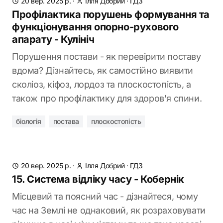
20 вер. 2025 р.
·
Ілля Добрий
·
ГДЗ
Профілактика порушень формування та
функціонування опорно-рухового
апарату - Кулініч
Порушення постави - як перевірити поставу
вдома? Дізнайтесь, як самостійно виявити
сколіоз, кіфоз, лордоз та плоскостопість, а
також про профілактику для здоров'я спини.
біологія
постава
плоскостопість
20 вер. 2025 р.
·
Ілля Добрий
·
ГДЗ
15. Система відліку часу - Кобернік
Місцевий та поясний час - дізнайтеся, чому
час на Землі не однаковий, як розраховувати