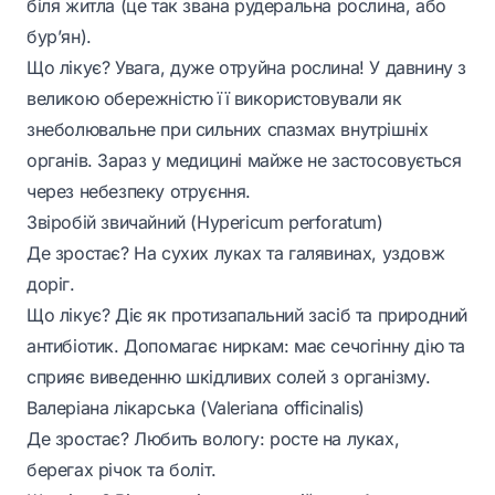
біля житла (це так звана рудеральна рослина, або
бур’ян).
Що лікує? Увага, дуже отруйна рослина! У давнину з
великою обережністю її використовували як
знеболювальне при сильних спазмах внутрішніх
органів. Зараз у медицині майже не застосовується
через небезпеку отруєння.
Звіробій звичайний (Hypericum perforatum)
Де зростає? На сухих луках та галявинах, уздовж
доріг.
Що лікує? Діє як протизапальний засіб та природний
антибіотик. Допомагає ниркам: має сечогінну дію та
сприяє виведенню шкідливих солей з організму.
Валеріана лікарська (Valeriana officinalis)
Де зростає? Любить вологу: росте на луках,
берегах річок та боліт.