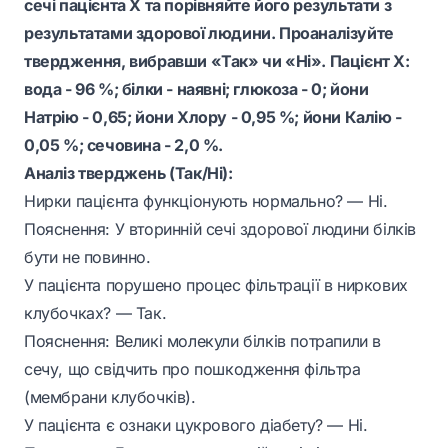
сечі пацієнта X та порівняйте його результати з
результатами здорової людини. Проаналізуйте
твердження, вибравши «Так» чи «Ні». Пацієнт X:
вода - 96 %; білки - наявні; глюкоза - 0; йони
Натрію - 0,65; йони Хлору - 0,95 %; йони Калію -
0,05 %; сечовина - 2,0 %.
Аналіз тверджень (Так/Ні):
Нирки пацієнта функціонують нормально? — Ні.
Пояснення:
У вторинній сечі здорової людини білків
бути не повинно.
У пацієнта порушено процес фільтрації в ниркових
клубочках? — Так.
Пояснення:
Великі молекули білків потрапили в
сечу, що свідчить про пошкодження фільтра
(мембрани клубочків).
У пацієнта є ознаки цукрового діабету? — Ні.