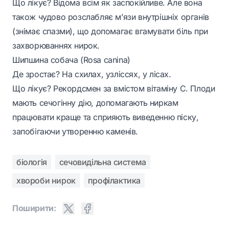
Що лікує? Відома всім як заспокійливе. Але вона
також чудово розслабляє м’язи внутрішніх органів
(знімає спазми), що допомагає вгамувати біль при
захворюваннях нирок.
Шипшина собача (Rosa canina)
Де зростає? На схилах, узліссях, у лісах.
Що лікує? Рекордсмен за вмістом вітаміну С. Плоди
мають сечогінну дію, допомагають ниркам
працювати краще та сприяють виведенню піску,
запобігаючи утворенню каменів.
біологія
сечовидільна система
хвороби нирок
профілактика
Поширити: