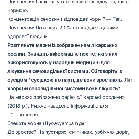
Пояснення:
Глюкоза у вторинній сечі відсутня, що є
нормою.
Концентрація сечовини відповідає нормі? — Так.
Пояснення:
Показник 2,0% співпадає з даними
здорової людини.
Розгляньте марки із зображенням лікарських
рослин. Знайдіть інформацію про те, які з них
використовують у народній медицині для
лікування сечовидільної системи. Обговоріть із
сусідом / сусідкою по парті, де вони зростають. Які
хвороби сечовидільної системи вони лікують?
На марках зображено серію «Лікарські рослини»
(2018 р.). Нижче наведено інформацію для
обговорення.
Блекота чорна (Hyoscyamus niger)
Де зростає? На пустирях, смітниках, узбіччях доріг,