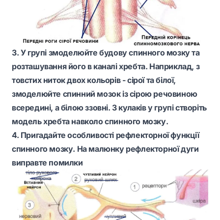
З. У групі змоделюйте будову спинного мозку та
розташування його в каналі хребта. Наприклад, з
товстих ниток двох кольорів - сірої та білої,
змоделюйте спинний мозок із сірою речовиною
всередині, а білою ззовні. З кулаків у групі створіть
модель хребта навколо спинного мозку.
4. Пригадайте особливості рефлекторної функції
спинного мозку. На малюнку рефлекторної дуги
виправте помилки