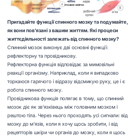
Пригадайте функції спинного мозку та подумайте,
як вони пов’язані з вашим життям. Які процеси
життєдіяльності залежать від спинного мозку?
Спинний мозок виконує дві основні функції:
рефлекторну та провідникову.
Рефлекторна функція відповідає за мимовільні
реакції організму. Наприклад, коли я випадково
торкаюся гарячого і відразу відсмикую руку, це і є
робота спинного мозку.
Провідникова функція полягає в тому, що спинний
мозок діє як зв’язківець між головним мозком і
рештою тіла. Через нього проходять усі сигнали: від
мозку до м’язів, коли я хочу щось зробити, і від
рецепторів шкіри чи органів до мозку, коли я щось