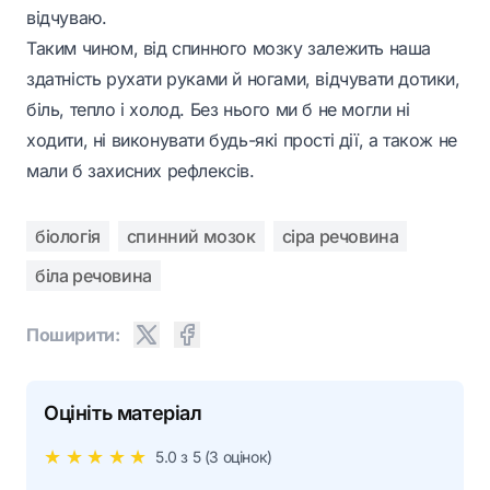
відчуваю.
Таким чином, від спинного мозку залежить наша
здатність рухати руками й ногами, відчувати дотики,
біль, тепло і холод. Без нього ми б не могли ні
ходити, ні виконувати будь-які прості дії, а також не
мали б захисних рефлексів.
біологія
спинний мозок
сіра речовина
біла речовина
Поширити:
Оцініть матеріал
★
★
★
★
★
5.0
з 5 (
3
оцінок)