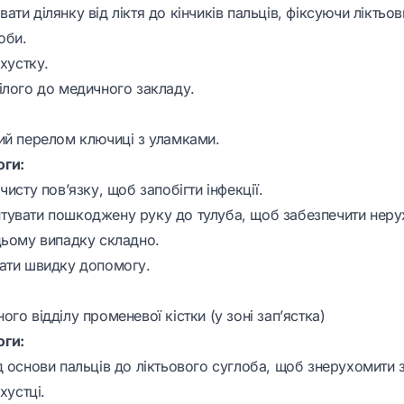
ти ділянку від ліктя до кінчиків пальців, фіксуючи ліктьо
оби.
 хустку.
ілого до медичного закладу.
ий перелом ключиці з уламками.
ги:
чисту пов’язку, щоб запобігти інфекції.
увати пошкоджену руку до тулуба, щоб забезпечити нерух
цьому випадку складно.
ати швидку допомогу.
го відділу променевої кістки (у зоні зап’ястка)
ги:
 основи пальців до ліктьового суглоба, щоб знерухомити з
хустці.