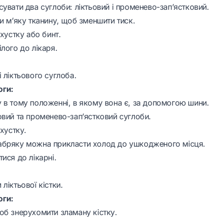
увати два суглоби: ліктьовий і променево-зап’ястковий.
и м’яку тканину, щоб зменшити тиск.
 хустку або бинт.
лого до лікаря.
 ліктьового суглоба.
ги:
 в тому положенні, в якому вона є, за допомогою шини.
овий та променево-зап’ястковий суглоби.
 хустку.
абряку можна прикласти холод до ушкодженого місця.
ися до лікарні.
ліктьової кістки.
ги:
об знерухомити зламану кістку.