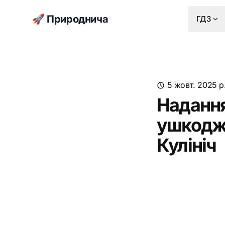
🚀 Природнича
ГДЗ
5 жовт. 2025 р
Надання
ушкодже
Кулініч