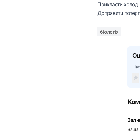
Прикласти холод 
Доправити потерп
біологія
Оц
Нат
★
Ком
Зали
Ваша 