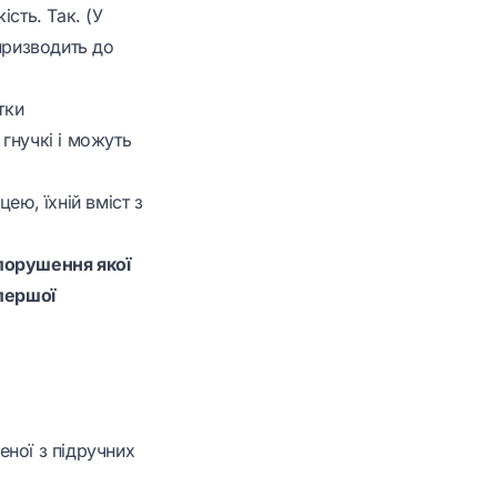
сть. Так. (У
призводить до
тки
гнучкі і можуть
цею, їхній вміст з
 порушення якої
 першої
ної з підручних