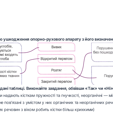
ією ушкодження опорно-рухового апарату з його визначе
 дані таблиці. Виконайте завдання, обвівши «Так» чи «Ні»
и надають кісткам пружності та гнучкості, неорганічні — міц
е пов’язані з умістом у них органічних та неорганічних речо
х речовин з віком робить кістки більш крихкими)