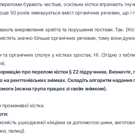
ереломи бувають частіше, оскільки кістки втрачають гнучкі
рше 50 років зменшується вміст органічних речовин, що і 
увають викривлення хребта та порушення постави. Так. (Кіс
істять значно більше органічних речовин, тому вони дуже 
 та органічних сполук у кістках зростає. Ні. (Згідно з табли
я).
ормацію про перелом кістки § 22 підручника. Визначте,
но на рентгенівських знімках. Складіть алгоритм надання
омоги (кожна група працює зі своїм знімком).
 променевої кістки.
ги:
хомість ушкодженої кінцівки за допомогою шини, виготовле
ки, палиці).