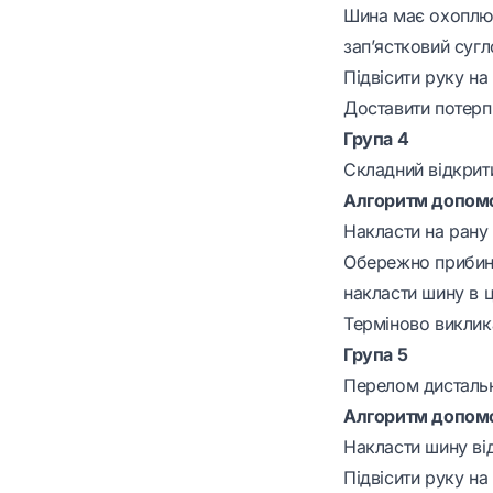
Шина має охоплюва
зап’ястковий сугл
Підвісити руку на
Доставити потерп
Група 4
Складний відкрит
Алгоритм допомо
Накласти на рану 
Обережно прибинт
накласти шину в 
Терміново виклик
Група 5
Перелом дистально
Алгоритм допомо
Накласти шину від
Підвісити руку на 