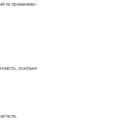
вий та променево-
омість, оскільки
ап’ястя.