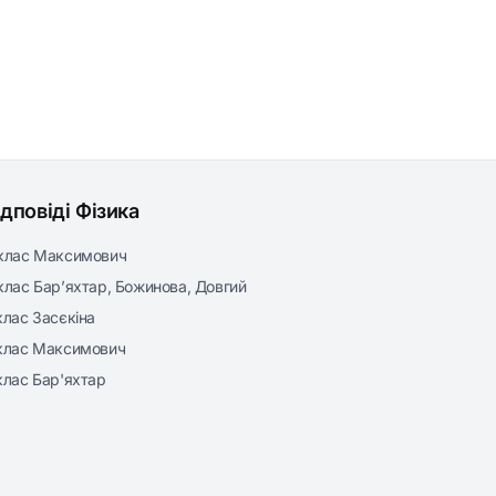
ідповіді Фізика
клас Максимович
клас Бар’яхтар, Божинова, Довгий
клас Засєкіна
клас Максимович
клас Бар'яхтар