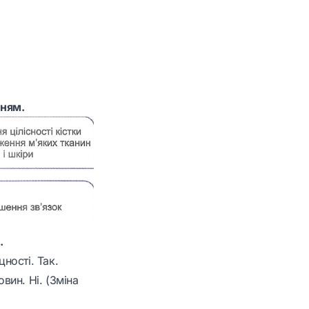
нням.
.
ності. Так.
вин. Ні. (Зміна