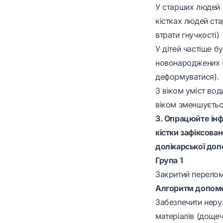
У старших людей п
кістках людей ста
втрати гнучкості)
У дітей частіше б
новонароджених м
деформуватися).
З віком уміст води
віком зменшуєтьс
3. Опрацюйте інф
кістки зафіксова
долікарської доп
Група 1
Закритий перелом
Алгоритм допомо
Забезпечити неру
матеріалів (дощеч