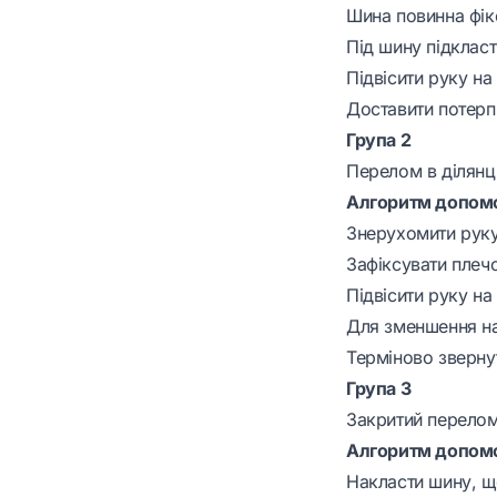
Шина повинна фікс
Під шину підкласт
Підвісити руку на
Доставити потерпі
Група 2
Перелом в ділянці
Алгоритм допомо
Знерухомити руку
Зафіксувати плеч
Підвісити руку на
Для зменшення н
Терміново звернут
Група 3
Закритий перелом 
Алгоритм допомо
Накласти шину, щ