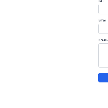
Ім'я:
Email:
Комен