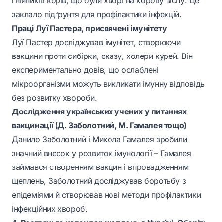
гнійників корів, що були хворі на корову віспу. Це
заклало підґрунтя для профілактики інфекцій.
Праці Луї Пастера, присвячені імунітету
Луї Пастер досліджував імунітет, створюючи
вакцини проти сибірки, сказу, холери курей. Він
експериментально довів, що ослаблені
мікроорганізми можуть викликати імунну відповідь
без розвитку хвороби.
Дослідження українських учених у питаннях
вакцинації (Д. Заболотний, М. Гамалея тощо)
Данило Заболотний і Микола Гамалея зробили
значний внесок у розвиток імунології – Гамалея
займався створенням вакцин і впровадженням
щеплень, Заболотний досліджував боротьбу з
епідеміями й створював нові методи профілактики
інфекційних хвороб.