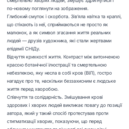
смертельно хворих людей, змушує здригнутися і
по-новому поглянути на зображення.
Глибокий смуток і скорбота. Зів’яла квітка та краплі,
що стікають із неї, сприймаються не просто як
малюнок, а як символ згасання життя реальних
людей — друзів художника, які стали жертвами
епідемії СНІДу.
Відчуття крихкості життя. Контраст між витонченою
красою ботанічної ілюстрації та смертельною
небезпекою, яку несла в собі кров (ВІЛ), гостро
нагадує про те, наскільки беззахисним є людське
життя перед хворобою.
Співчуття та солідарність. Змішування крові
здорових і хворих людей викликає повагу до позиції
автора, який у такий спосіб протестував проти
стигматизації хворих, показуючи, що перед