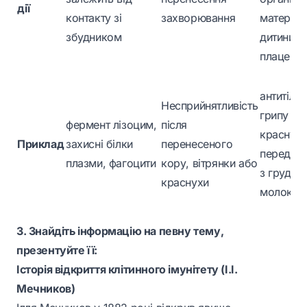
дії
контакту зі
захворювання
матері д
збудником
дитини ч
плаценту
антитіла 
Несприйнятливість
грипу чи
фермент лізоцим,
після
краснух
Приклад
захисні білки
перенесеного
передаю
плазми, фагоцити
кору, вітрянки або
з грудни
краснухи
молоко
З. Знайдіть інформацію на певну тему,
презентуйте її:
Історія відкриття клітинного імунітету (І.І.
Мечников)