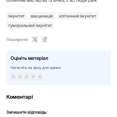
обличчям мистецтва та вічності всі люди рівні.
імунітет
вакцинація
клітинний імунітет
гуморальний імунітет
Поширити:
Оцініть матеріал
Натисніть на зірку для оцінки:
★
★
★
★
★
Коментарі
Залишити відповідь: