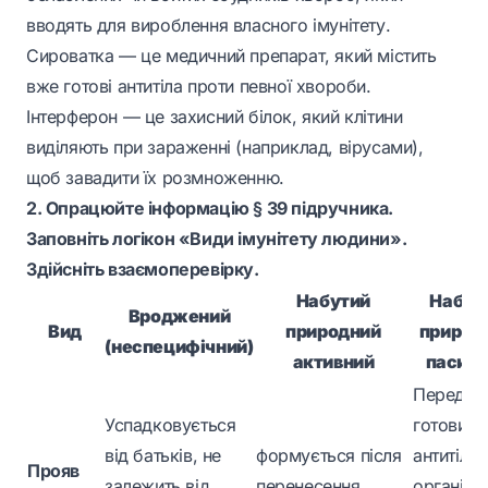
вводять для вироблення власного імунітету.
Сироватка
— це медичний препарат, який містить
вже готові антитіла проти певної хвороби.
Інтерферон
— це захисний білок, який клітини
виділяють при зараженні (наприклад, вірусами),
щоб завадити їх розмноженню.
2. Опрацюйте інформацію § 39 підручника.
Заповніть логікон «Види імунітету людини».
Здійсніть взаємоперевірку.
Набутий
Набут
Вроджений
Вид
природний
природ
(неспецифічний)
активний
пасивн
Передач
Успадковується
готових
від батьків, не
формується після
антитіл в
Прояв
залежить від
перенесення
організм