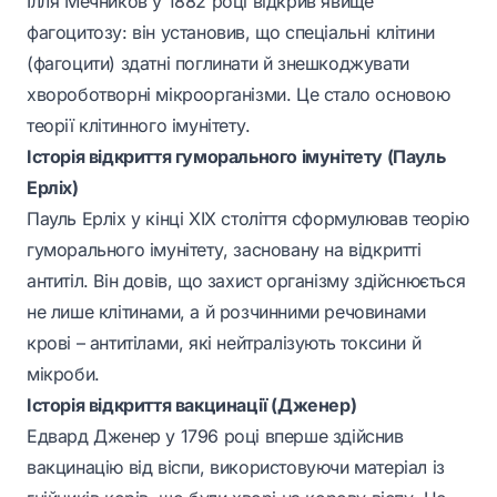
Ілля Мечников у 1882 році відкрив явище
фагоцитозу: він установив, що спеціальні клітини
(фагоцити) здатні поглинати й знешкоджувати
хвороботворні мікроорганізми. Це стало основою
теорії клітинного імунітету.
Історія відкриття гуморального імунітету (Пауль
Ерліх)
Пауль Ерліх у кінці XIX століття сформулював теорію
гуморального імунітету, засновану на відкритті
антитіл. Він довів, що захист організму здійснюється
не лише клітинами, а й розчинними речовинами
крові – антитілами, які нейтралізують токсини й
мікроби.
Історія відкриття вакцинації (Дженер)
Едвард Дженер у 1796 році вперше здійснив
вакцинацію від віспи, використовуючи матеріал із