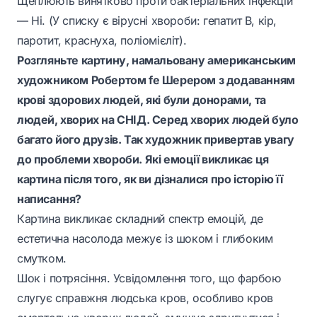
Щеплюють винятково проти бактеріальних інфекцій
— Ні. (У списку є вірусні хвороби: гепатит В, кір,
паротит, краснуха, поліомієліт).
Розгляньте картину, намальовану американським
художником Робертом fe Шерером з додаванням
крові здорових людей, які були донорами, та
людей, хворих на СНІД. Серед хворих людей було
багато його друзів. Так художник привертав увагу
до проблеми хвороби. Які емоції викликає ця
картина після того, як ви дізналися про історію її
написання?
Картина викликає складний спектр емоцій, де
естетична насолода межує із шоком і глибоким
смутком.
Шок і потрясіння. Усвідомлення того, що фарбою
слугує справжня людська кров, особливо кров