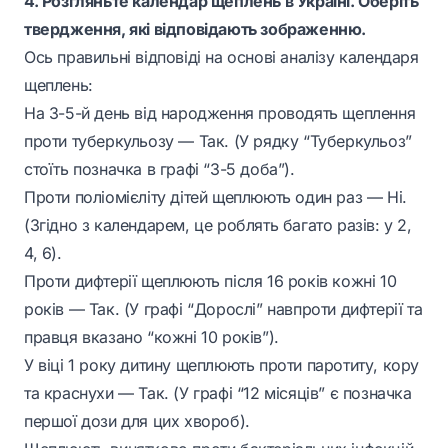
4. Розгляньте календар щеплень в Україні. Оберіть
твердження, які відповідають зображенню.
Ось правильні відповіді на основі аналізу календаря
щеплень:
На 3-5-й день від народження проводять щеплення
проти туберкульозу — Так. (У рядку “Туберкульоз”
стоїть позначка в графі “3-5 доба”).
Проти поліомієліту дітей щеплюють один раз — Ні.
(Згідно з календарем, це роблять багато разів: у 2,
4, 6).
Проти дифтерії щеплюють після 16 років кожні 10
років — Так. (У графі “Дорослі” навпроти дифтерії та
правця вказано “кожні 10 років”).
У віці 1 року дитину щеплюють проти паротиту, кору
та краснухи — Так. (У графі “12 місяців” є позначка
першої дози для цих хвороб).