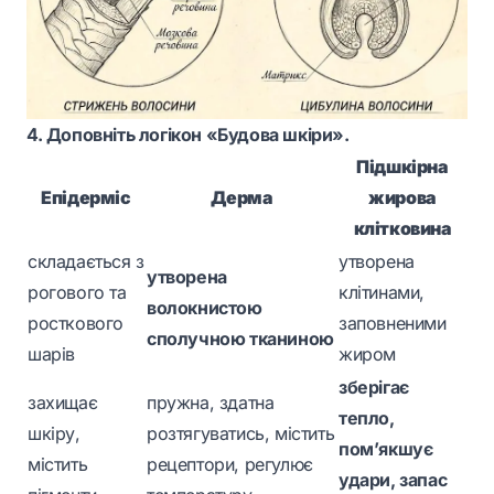
4. Доповніть логікон «Будова шкіри».
Підшкірна
Епідерміс
Дерма
жирова
клітковина
складається з
утворена
утворена
рогового та
клітинами,
волокнистою
росткового
заповненими
сполучною тканиною
шарів
жиром
зберігає
захищає
пружна, здатна
тепло,
шкіру,
розтягуватись, містить
пом’якшує
містить
рецептори, регулює
удари, запас