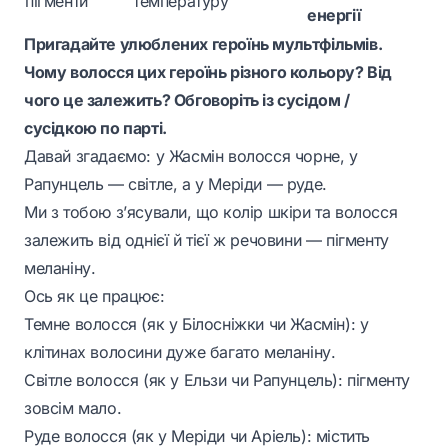
пігменти
температуру
енергії
Пригадайте улюблених героїнь мультфільмів.
Чому волосся цих героїнь різного кольору? Від
чого це залежить? Обговоріть із сусідом /
сусідкою по парті.
Давай згадаємо: у Жасмін волосся чорне, у
Рапунцель — світле, а у Меріди — руде.
Ми з тобою з’ясували, що колір шкіри та волосся
залежить від однієї й тієї ж речовини — пігменту
меланіну.
Ось як це працює:
Темне волосся (як у Білосніжки чи Жасмін): у
клітинах волосини дуже багато меланіну.
Світле волосся (як у Ельзи чи Рапунцель): пігменту
зовсім мало.
Руде волосся (як у Меріди чи Аріель): містить