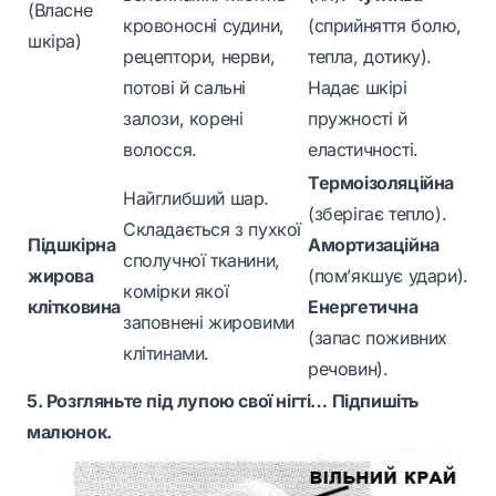
(Власне
кровоносні судини,
(сприйняття болю,
шкіра)
рецептори, нерви,
тепла, дотику).
потові й сальні
Надає шкірі
залози, корені
пружності й
волосся.
еластичності.
Термоізоляційна
Найглибший шар.
(зберігає тепло).
Складається з пухкої
Підшкірна
Амортизаційна
сполучної тканини,
жирова
(пом’якшує удари).
комірки якої
клітковина
Енергетична
заповнені жировими
(запас поживних
клітинами.
речовин).
5. Розгляньте під лупою свої нігті… Підпишіть
малюнок.