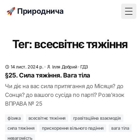
🚀 Природнича
Togg
Тег: всесвітнє тяжіння
14 лист. 2024 р.
·
Ілля Добрий
·
ГДЗ
§25. Сила тяжіння. Вага тіла
Чи діє на вас сила притягання до Місяця? до
Сонця? до вашого сусіда по парті? Розв'язок
ВПРАВА № 25
фізика
всесвітнє тяжіння
гравітаційна взаємодія
сила тяжіння
прискорення вільного падіння
вага тіла
невагомість