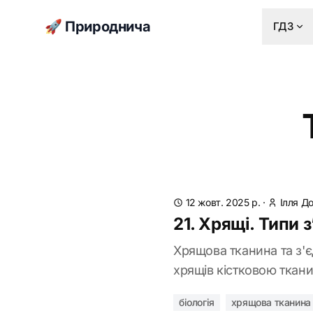
🚀 Природнича
ГДЗ
12 жовт. 2025 р.
·
Ілля Д
21. Хрящі. Типи 
Хрящова тканина та з'є
хрящів кістковою ткани
біологія
хрящова тканина