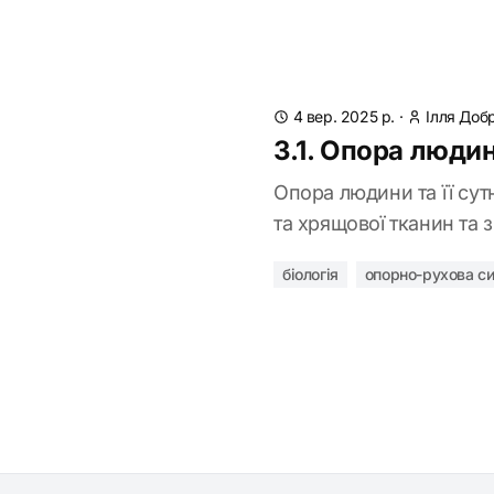
4 вер. 2025 р.
·
Ілля Доб
3.1. Опора людин
Опора людини та її сут
та хрящової тканин та 
біологія
опорно-рухова с