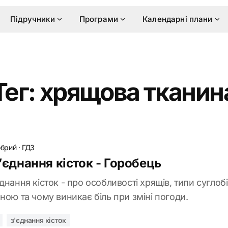
Підручники
Програми
Календарні плани
Тег: хрящова тканин
обрий
·
ГДЗ
з’єднання кісток - Горобець
днання кісток - про особливості хрящів, типи суглоб
ною та чому виникає біль при зміні погоди.
з'єднання кісток