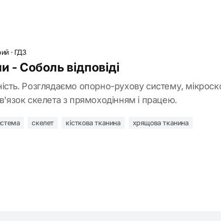
рий
·
ГДЗ
и - Соболь відповіді
ність. Розглядаємо опорно-рухову систему, мікроско
зв'язок скелета з прямоходінням і працею.
истема
скелет
кісткова тканина
хрящова тканина