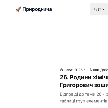
🚀 Природнича
ГДЗ
1 лют. 2026 р.
·
Ілля Доб
26. Родини хіміч
Григорович зош
Відповіді до теми 26 - 
таблиці груп елементів 