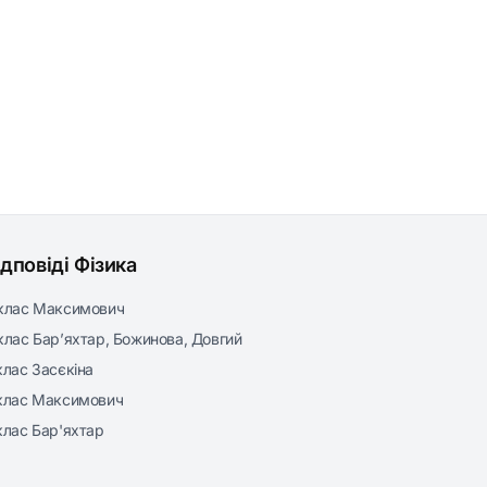
ідповіді Фізика
клас Максимович
клас Бар’яхтар, Божинова, Довгий
клас Засєкіна
клас Максимович
клас Бар'яхтар