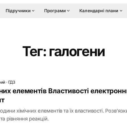
Підручники
Програми
Календарні плани
Тег: галогени
рий
·
ГДЗ
них елементів Властивості електронни
ит
родини хімічних елементів та їх властивості. Розв'яз
та рівняння реакцій.