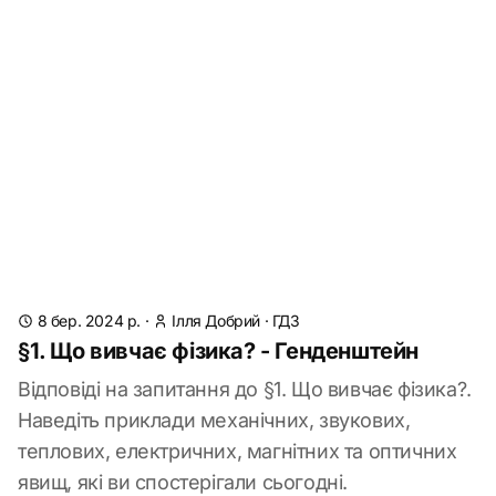
8 бер. 2024 р.
·
Ілля Добрий
·
ГДЗ
§1. Що вивчає фізика? - Генденштейн
Відповіді на запитання до §1. Що вивчає фізика?.
Наведіть приклади механічних, звукових,
теплових, електричних, магнітних та оптичних
явищ, які ви спостерігали сьогодні.