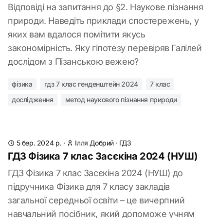
Відповіді на запитання до §2. Наукове пізнання
природи. Наведіть приклади спостережень, у
яких вам вдалося помітити якусь
закономірність. Яку гіпотезу перевіряв Галілей
дослідом з Пізанською вежею?
фізика
гдз 7 клас генденштейн 2024
7 клас
дослідження
метод наукового пізнання природи
5 бер. 2024 р.
·
Ілля Добрий
·
ГДЗ
ГДЗ Фізика 7 клас Засєкіна 2024 (НУШ)
ГДЗ Фізика 7 клас Засєкіна 2024 (НУШ) до
підручника Фізика для 7 класу закладів
загальної середньої освіти – це вичерпний
навчальний посібник, який допоможе учням