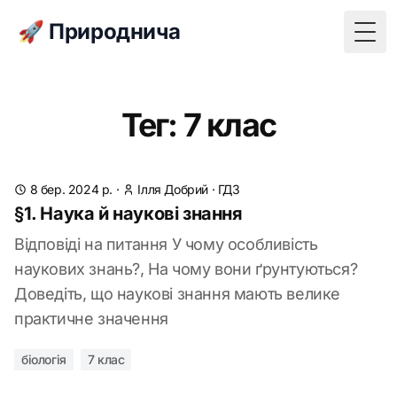
🚀 Природнича
Togg
Тег: 7 клас
8 бер. 2024 р.
·
Ілля Добрий
·
ГДЗ
§1. Наука й наукові знання
Відповіді на питання У чому особливість
наукових знань?, На чому вони ґрунтуються?
Доведіть, що наукові знання мають велике
практичне значення
біологія
7 клас