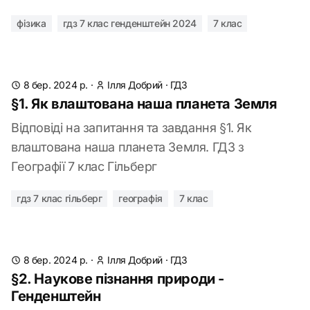
фізика
гдз 7 клас генденштейн 2024
7 клас
8 бер. 2024 р.
·
Ілля Добрий
·
ГДЗ
§1. Як влаштована наша планета Земля
Відповіді на запитання та завдання §1. Як
влаштована наша планета Земля. ГДЗ з
Географії 7 клас Гільберг
гдз 7 клас гільберг
географія
7 клас
8 бер. 2024 р.
·
Ілля Добрий
·
ГДЗ
§2. Наукове пізнання природи -
Генденштейн