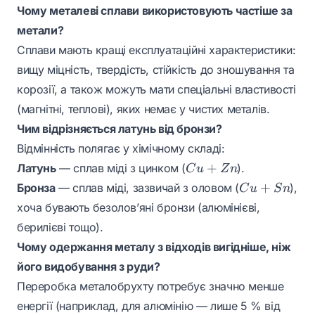
Чому металеві сплави використовують частіше за
метали?
Сплави мають кращі експлуатаційні характеристики:
вищу міцність, твердість, стійкість до зношування та
корозії, а також можуть мати спеціальні властивості
(магнітні, теплові), яких немає у чистих металів.
Чим відрізняється латунь від бронзи?
Відмінність полягає у хімічному складі:
Cu
+
Латунь
— сплав міді з цинком (
).
C
u
Z
n
+
Cu
+
Бронза
— сплав міді, зазвичай з оловом (
),
C
u
S
n
Zn
+
хоча бувають безолов’яні бронзи (алюмінієві,
Sn
берилієві тощо).
Чому одержання металу з відходів вигідніше, ніж
його видобування з руди?
Переробка металобрухту потребує значно менше
енергії (наприклад, для алюмінію — лише 5 % від