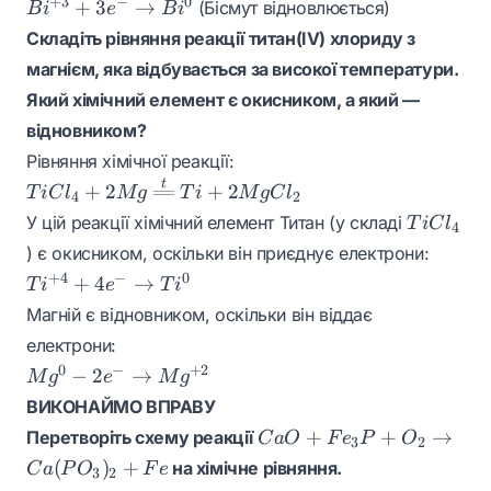
Bi^{+3} +
+
3
−
0
+
3
→
(Бісмут відновлюється)
B
i
e
B
i
\rightarrow
3e^-
Складіть рівняння реакції титан(IV) хлориду з
Cu^0
\rightarrow
магнієм, яка відбувається за високої температури.
Bi^0
Який хімічний елемент є окисником, а який —
відновником?
Рівняння хімічної реакції:
t
TiCl_4 + 2Mg
+
2
+
2
T
i
C
l
M
g
T
i
M
g
C
l
4
2
\xlongequal{t}
TiCl_4
У цій реакції хімічний елемент Титан (у складі
T
i
C
l
4
Ti + 2MgCl_2
) є окисником, оскільки він приєднує електрони:
Ti^{+4} +
+
4
−
0
+
4
→
T
i
e
T
i
4e^-
Магній є відновником, оскільки він віддає
\rightarrow
електрони:
Ti^0
Mg^0 - 2e^-
0
−
+
2
−
2
→
M
g
e
M
g
\rightarrow
ВИКОНАЙМО ВПРАВУ
Mg^{+2}
CaO +
+
+
→
Перетворіть схему реакції
C
a
O
F
e
P
O
3
2
Fe_3P +
(
)
+
на хімічне рівняння.
C
a
P
O
F
e
3
2
O_2