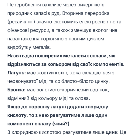
Перероблення важливе через вичерпність
природних запасів руд. Вторинна переробка
(ресайклінг) значно економить електроенергію та
фінансові ресурси, а також зменшує екологічне
навантаження порівняно з повним циклом
видобутку металів.
Назвіть два поширених металевих сплави, які
відрізняються за кольором від своїх компонентів.
Латунь:
має жовтий колір, хоча складається з
червонуватої міді та сріблясто-білого цинку.
Бронза:
має золотисто-коричневий відтінок,
відмінний від кольору міді та олова.
Якщо до порошку латуні додати хлоридну
кислоту, то з нею реагуватиме лише один
компонент сплаву (який?)
З хлоридною кислотою реагуватиме лише
цинк
. Це