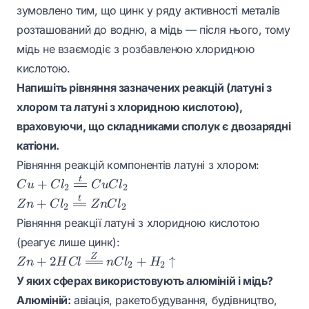
зумовлено тим, що цинк у ряду активності металів
розташований до водню, а мідь — після нього, тому
мідь не взаємодіє з розбавленою хлоридною
кислотою.
Напишіть рівняння зазначених реакцій (латуні з
хлором та латуні з хлоридною кислотою),
враховуючи, що складниками сполук є двозарядні
катіони.
Рівняння реакцій компонентів латуні з хлором:
t
Cu + Cl_2
+
C
u
C
l
C
u
C
l
2
2
\xlongequal{t}
t
Zn + Cl_2
+
Z
n
C
l
Z
n
C
l
2
2
CuCl_2
\xlongequal{t}
Рівняння реакції латуні з хлоридною кислотою
ZnCl_2
(реагує лише цинк):
Z
Zn + 2HCl
+
2
+
↑
Z
n
H
Cl
n
C
l
H
2
2
\xlongequal
У яких сферах використовують алюміній і мідь?
ZnCl_2 +
Алюміній:
авіація, ракетобудування, будівництво,
H_2\uparrow