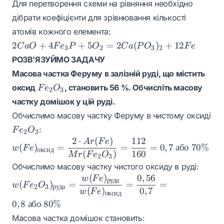
Для перетворення схеми на рівняння необхідно
\rightarrow
дібрати коефіцієнти для зрівнювання кількості
Ca(PO_3)_2
+ Fe
атомів кожного елемента:
2CaO +
2
+
4
+
5
=
2
(
)
+
12
C
a
O
F
e
P
O
C
a
P
O
F
e
3
2
3
2
4Fe_3P +
РОЗВ’ЯЗУЙМО ЗАДАЧУ
5O_2 =
Масова частка Феруму в залізній руді, що містить
2Ca(PO_3)_2
Fe_2O_3
оксид
, становить 56 %. Обчисліть масову
F
e
O
+ 12Fe
2
3
частку домішок у цій руді.
Обчислимо масову частку Феруму в чистому оксиді
Fe_2O_3
:
F
e
O
2
3
2
⋅
(
)
112
w(Fe)_{оксид}
A
r
F
e
(
)
=
=
=
0
,
7
або
70%
w
F
e
оксид
= \dfrac{2
(
)
160
M
r
F
e
O
2
3
\cdot Ar(Fe)}
Обчислимо масову частку чистого оксиду в руді:
{Mr(Fe_2O_3)}
(
)
0
,
56
w(Fe_2O_3)_{руда}
w
F
e
руда
(
)
=
=
=
w
F
e
O
= \dfrac{112}
2
3
руда
=
(
)
0
,
7
w
F
e
оксид
{160} = 0,7
\dfrac{w(Fe)_{руда}}
0
,
8
або
80%
\text{ або }
{w(Fe)_{оксид}} =
Масова частка домішок становить:
70\%