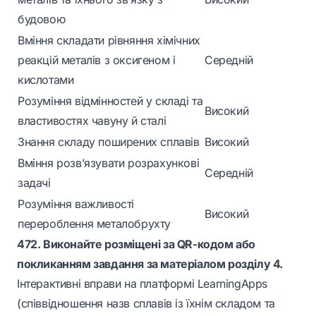
будовою
Вміння складати рівняння хімічних
реакцій металів з оксигеном і
Середній
кислотами
Розуміння відмінностей у складі та
Високий
властивостях чавуну й сталі
Знання складу поширених сплавів
Високий
Вміння розв’язувати розрахункові
Середній
задачі
Розуміння важливості
Високий
перероблення металобрухту
472. Виконайте розміщені за QR-кодом або
покликанням завдання за матеріалом розділу 4.
Інтерактивні вправи на платформі LearningApps
(співвідношення назв сплавів із їхнім складом та