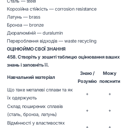
Сталь — steel
Корозійна стійкість — corrosion resistance
Латунь — brass
Бронза — bronze
Дюралюміній — duralumin
Перероблення відходів — waste recycling
ОЦІНЮЙМО СВОЇ ЗНАННЯ
458. Створіть у зошиті таблицю оцінювання ваших
знань і заповніть її.
Знаю /
Можу
Навчальний матеріал
Розумію
пояснити
Що таке металеві сплави та як
+
+
їх одержують
Склад поширених сплавів
+
+
(сталь, бронза, латунь)
Відмінності у властивостях
+
+