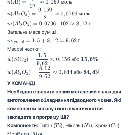
(
)
=
≈
0
,
159
моль
n
A
l
= 1,5
n(SiO_2) =
27
\dfrac{4,3}
0
,
159
\text{ г}
0,025 \text{
n(Al_2O_3)
{27}
(
)
=
≈
0
,
0796
моль
n
A
l
O
2
3
моль}
2
=
\approx
m(Al_2O_3)
(
)
=
0
,
0796
⋅
102
≈
8
,
12
г
m
A
l
O
\dfrac{0,159}
2
3
0,159
= 0,0796
{2} \approx
Загальна маса суміші:
\text{
\cdot 102
0,0796 \text{
m_{\text{суміші}}
=
1
,
5
+
8
,
12
=
9
,
62
г
моль}
m
суміші
\approx
моль}
= 1,5 + 8,12 =
Масові частки:
8,12 \text{
9,62 \text{ г}
1
,
5
w(SiO_2) =
г}
15
6%
(
)
=
≈
0
,
156
або
,
w
S
i
O
2
9
,
62
\dfrac{1,5}{9,62}
8
,
12
w(Al_2O_3) =
\approx 0,156
84
4%
(
)
=
≈
0
,
844
або
,
w
A
l
O
2
3
9
,
62
\dfrac{8,12}
\text{ або }
{9,62} \approx
У КОМАНДІ
\mathbf{15,6\%}
0,844 \text{ або }
Необхідно створити новий металевий сплав для
\mathbf{84,4\%}
виготовлення обладнання підводного човна. Які
компоненти сплаву і його властивості ви
закладете в програму ШІ?
Ti
Ni
Cr
Компоненти:
Титан (
), Нікель (
), Хром (
),
T
i
N
i
C
r
Mo
Молібден (
).
M
o