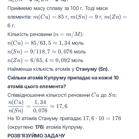
\text{ г/
40
Приймемо масу сплаву за 100 г. Тоді маси
см}^3
\text{
m(Cu)=85
m(Sn)=9
m(Zn)=6
(
)
=
85
(
)
=
9
(
)
=
елементів:
г,
г,
m
C
u
m
S
n
m
Z
n
см}^3
6
г.
n =
=
/
Кількість речовини (
):
n
m
M
m/M
n(Cu)
(
)
=
85/63
,
5
≈
1
,
34
моль
n
C
u
= 85 /
n(Sn) =
(
)
=
9/118
,
7
≈
0
,
076
моль
n
S
n
63,5
9 /
n(Zn) =
(
)
=
6/65
,
4
≈
0
,
092
моль
n
Z
n
\approx
118,7
6 / 65,4
Найменша кількість атомів у
Стануму (Sn)
.
1,34
\approx
\approx
Скільки атомів Купруму припадає на кожні 10
0,076
0,092
атомів цього елемента?
Cu
Sn
Співвідношення кількості речовини
до
:
C
u
S
n
(
)
1
,
34
\dfrac{n(Cu)}
n
C
u
=
≈
17
,
6
{n(Sn)} =
(
)
0
,
076
n
S
n
\dfrac{1,34}
17,6
17
,
6
⋅
10
=
176
На 10 атомів Стануму припадає
{0,076}
\cdot
(округлено
176
) атомів Купруму.
\approx 17,6
10 =
РОЗВ’ЯЗУЙМО ЗАДАЧУ
176