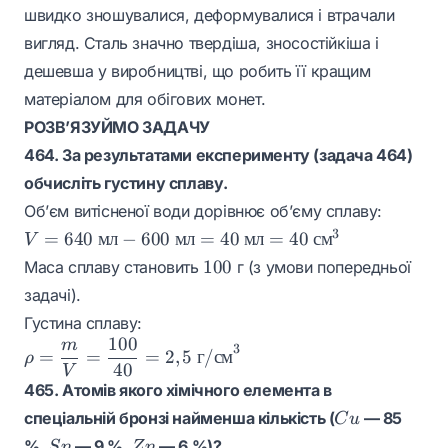
швидко зношувалися, деформувалися і втрачали
вигляд. Сталь значно твердіша, зносостійкіша і
дешевша у виробництві, що робить її кращим
матеріалом для обігових монет.
РОЗВ’ЯЗУЙМО ЗАДАЧУ
464. За результатами експерименту (задача 464)
обчисліть густину сплаву.
Об’єм витісненої води дорівнює об’єму сплаву:
V =
3
=
640
мл
−
600
мл
=
40
мл
=
40
см
V
640
100
100
Маса сплаву становить
г (з умови попередньої
\text{
задачі).
мл} -
Густина сплаву:
600
100
m
\rho =
\text{
3
=
=
=
2
,
5
г
/
см
ρ
40
\dfrac{m}
V
мл} =
465. Атомів якого хімічного елемента в
{V} =
40
Cu
\dfrac{100}
спеціальній бронзі найменша кількість (
— 85
\text{
C
u
{40} = 2,5
мл} =
Sn
Zn
%,
— 9 %,
— 6 %)?
S
n
Z
n