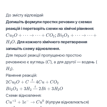
До змісту відповідей
Допишіть формули простих речовин у схемах
Cu_2
реакцій і перетворіть схеми на хімічні рівняння:
\dots
Bi_2O_3 +
+
⋯
→
⋯
+
+
⋯
→
⋯
+
;
C
u
O
C
O
B
i
O
2
2
2
3
\right
\dots
. Для кожного хімічного перетворення
H
O
2
\dots 
\rightarrow
запишіть схему відновлення.
CO_2
\dots +
Для першої реакції пропущеною простою
H_2O
C
H_2
речовиною є вуглець (
), а для другої — водень (
C
).
H
2
Рівняння реакцій:
t
2Cu_2O + C
2
+
4
+
C
u
O
C
C
u
C
O
2
2
\xlongequal{t}
t
Bi_2O_3 +
+
3
2
+
3
B
i
O
H
B
i
H
O
2
3
2
2
4Cu + CO_2
3H_2
Схеми відновлення:
\xlongequal{t}
Cu^{+1}
+
1
−
0
+
1
→
(Купрум відновлюється)
C
u
e
C
u
2Bi + 3H_2O
+ 1e^-