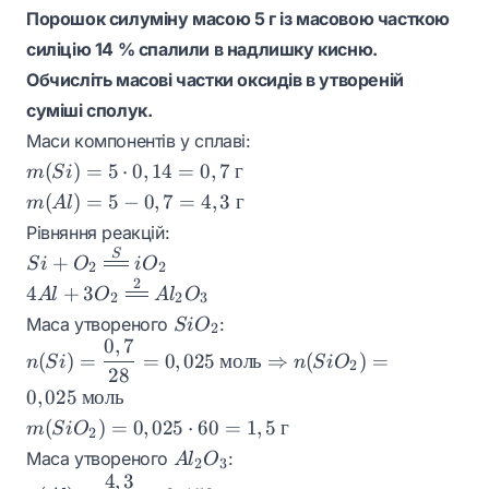
Порошок силуміну масою 5 г із масовою часткою
силіцію 14 % спалили в надлишку кисню.
Обчисліть масові частки оксидів в утвореній
суміші сполук.
Маси компонентів у сплаві:
m(Si)
(
)
=
5
⋅
0
,
14
=
0
,
7
г
m
S
i
= 5
m(Al)
(
)
=
5
−
0
,
7
=
4
,
3
г
m
A
l
\cdot
= 5 -
Рівняння реакцій:
0,14
0,7 =
S
Si + O_2
+
S
i
O
i
O
= 0,7
2
2
4,3
\xlongequal
2
4Al + 3O_2
\text{
4
+
3
A
l
O
A
l
O
\text{
2
2
3
SiO_2
\xlongequal
г}
SiO_2
г}
Маса утвореного
:
S
i
O
2
2Al_2O_3
0
,
7
n(Si) =
(
)
=
=
0
,
025
моль
⇒
(
)
=
n
S
i
n
S
i
O
2
28
\dfrac{0,7}
0
,
025
моль
{28} =
m(SiO_2)
0,025 \text{
(
)
=
0
,
025
⋅
60
=
1
,
5
г
m
S
i
O
2
= 0,025
моль}
Al_2O_3
Маса утвореного
:
A
l
O
2
3
\cdot 60
\Rightarrow
4
,
3
n(Al) =