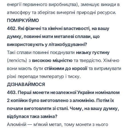
енергії первинного виробництва), зменшує викиди в
атмосферу та зберігає вичерпні природні ресурси.
ПОМІРКУЙМО
462. Які фізичні та хімічні властивості, на вашу
думку, повинні мати металеві сплави, що
використовують у літакобудуванні?
Такі сплави повинні поєднувати
низьку густину
(легкість) з
високою міцністю
та твердістю. Хімічно
вони мають бути
стійкими до корозії
та витримувати
різкі перепади температур і тиску.
ДІЗНАВАЙМОСЯ
463. Перші монети незалежної України номіналом
2 копійки було виготовлено з алюмінію. Потім їх
почали виготовляти зі сталі. Чому, на вашу думку,
відбулася така заміна?
Алюміній — м’який метал, тому монети з нього