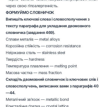
через свою гіпоалергенність.
ФОРМУЙМО СЛОВНИЧОК
Випишіть ключові слова і словосполучення з
тексту параграфа для укладання двомовного
словничка (завдання 469).
Сплави металів — metal alloys
Корозійна стійкість — corrosion resistance
Неіржавна сталь — stainless steel
Твердість — hardness
Температура плавлення — melting point
Масова частка — mass fraction
Складіть двомовний словничок із ключових слів і
словосполучень, виписаних вами з параграфів 40
—44.
Металічний зв’язок — metallic bond
Кристалічна ґратка — crystal lattice