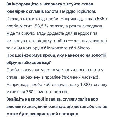
За інформацією з інтернету з’ясуйте склад
ювелірних сплавів золота з міддю і сріблом.
Склад залежить від проби. Наприклад, сплав 585-ї
проби містить 58,5 % золота, а решту складають
мідь та срібло. Мідь додають для твердості та
червонуватого відтінку, срібло — для пластичності
та зміни кольору в бік жовтого або білого.
Про що інформує проба, яку нанесено на золотій
обручці або сережці?
Проба вказує на масову частку чистого золота у
сплаві, виражену в проміле (тисячних частках).
Наприклад, проба 750 означає, що у 1000 г сплаву
міститься 750 г чистого золота.
Знайдіть на виробі із заліза, сплаву заліза або
алюмінію знак, який означає, що метал або сплав
може бути використаний повторно.