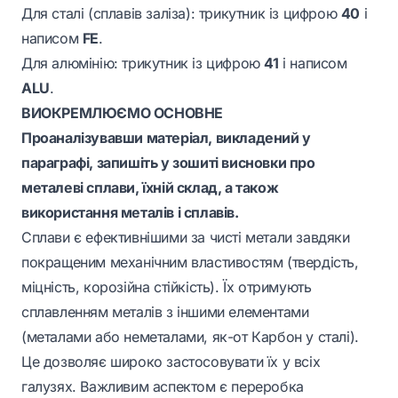
Для сталі (сплавів заліза): трикутник із цифрою
40
і
написом
FE
.
Для алюмінію: трикутник із цифрою
41
і написом
ALU
.
ВИОКРЕМЛЮЄМО ОСНОВНЕ
Проаналізувавши матеріал, викладений у
параграфі, запишіть у зошиті висновки про
металеві сплави, їхній склад, а також
використання металів і сплавів.
Сплави є ефективнішими за чисті метали завдяки
покращеним механічним властивостям (твердість,
міцність, корозійна стійкість). Їх отримують
сплавленням металів з іншими елементами
(металами або неметалами, як-от Карбон у сталі).
Це дозволяє широко застосовувати їх у всіх
галузях. Важливим аспектом є переробка