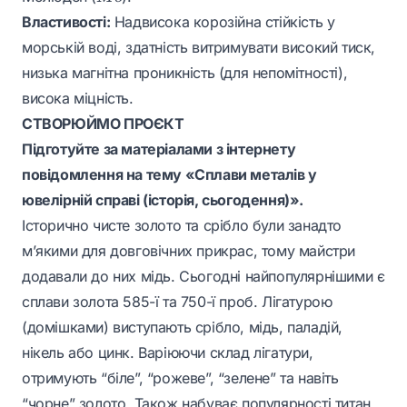
Властивості:
Надвисока корозійна стійкість у
морській воді, здатність витримувати високий тиск,
низька магнітна проникність (для непомітності),
висока міцність.
СТВОРЮЙМО ПРОЄКТ
Підготуйте за матеріалами з інтернету
повідомлення на тему «Сплави металів у
ювелірній справі (історія, сьогодення)».
Історично чисте золото та срібло були занадто
м’якими для довговічних прикрас, тому майстри
додавали до них мідь. Сьогодні найпопулярнішими є
сплави золота 585-ї та 750-ї проб. Лігатурою
(домішками) виступають срібло, мідь, паладій,
нікель або цинк. Варіюючи склад лігатури,
отримують “біле”, “рожеве”, “зелене” та навіть
“чорне” золото. Також набуває популярності титан