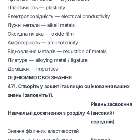
Пластичність — plasticity
Електропровідність — electrical conductivity
Лужні метали — alkali metals
Оксидна плівка — oxide film
Амфотерність — amphotericity
Відновлення металів — reduction of metals
Лігатура — alloying metal / ligature
Домішки — impurities
ОЦІНЮЙМО СВОЇ ЗНАННЯ
471. Створіть у зошиті таблицю оцінювання ваших
знань і заповніть її.
Рівень засвоєння
Навчальні досягнення з розділу 4
(високий/
середній)
Знання фізичних властивостей
металів та їхнього зв’язку з
Високий