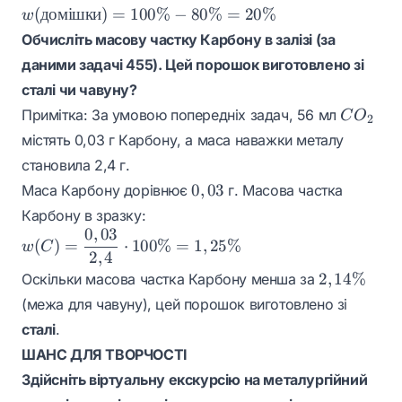
\dfrac{0,56}{0,7} =
w(\text{домішки})
(
домішки
)
=
100%
−
80%
=
20%
w
0,8 \text{ або } 80\%
= 100\% - 80\% =
Обчисліть масову частку Карбону в залізі (за
20\%
даними задачі 455). Цей порошок виготовлено зі
сталі чи чавуну?
CO_2
Примітка: За умовою попередніх задач, 56 мл
C
O
2
містять 0,03 г Карбону, а маса наважки металу
становила 2,4 г.
0,03
0
,
03
Маса Карбону дорівнює
г. Масова частка
Карбону в зразку:
0
,
03
w(C) =
(
)
=
⋅
100%
=
1
,
25%
w
C
2
,
4
\dfrac{0,03}
2,14\%
{2,4} \cdot
2
,
14%
Оскільки масова частка Карбону менша за
100\% =
(межа для чавуну), цей порошок виготовлено зі
1,25\%
сталі
.
ШАНС ДЛЯ ТВОРЧОСТІ
Здійсніть віртуальну екскурсію на металургійний