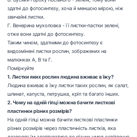
здатні до фотосинтезу, хоча й меншою мірою, ніж
звичайні листки.
Г. Венерина мухоловка - її листки-пастки зелені,
отже вони здатні до фотосинтезу.
Таким чином, здатними до фотосинтезу є
видозмінені листки рослин, зображених на
малюнках А, В та Г.
Поміркуйте
1. Листки яких рослин людина вживає в їжу?
Людина вживає в їжу листки таких рослин, як салат,
шпинат, капуста, петрушка, кріп та багато інших.
2. Чому на одній гілці можна бачити листкові
пластинки різних розмірів?
На одній гілці можна бачити листкові пластинки
різних розмірів через пластичність листків, яка
дозволяє їм адаптуватися до різних умов освітлення