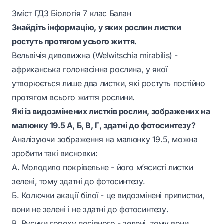
Зміст ГДЗ Біологія 7 клас Балан
Знайдіть інформацію, у яких рослин листки
ростуть протягом усього життя.
Вельвічія дивовижна (Welwitschia mirabilis) -
африканська голонасінна рослина, у якої
утворюється лише два листки, які ростуть постійно
протягом всього життя рослини.
Які із видозмінених листків рослин, зображених на
малюнку 19.5 А, Б, В, Г, здатні до фотосинтезу?
Аналізуючи зображення на малюнку 19.5, можна
зробити такі висновки:
А. Молодило покрівельне - його м’ясисті листки
зелені, тому здатні до фотосинтезу.
Б. Колючки акації білої - це видозмінені прилистки,
вони не зелені і не здатні до фотосинтезу.
В. Вусики гороху посівного - зелені, тому вони