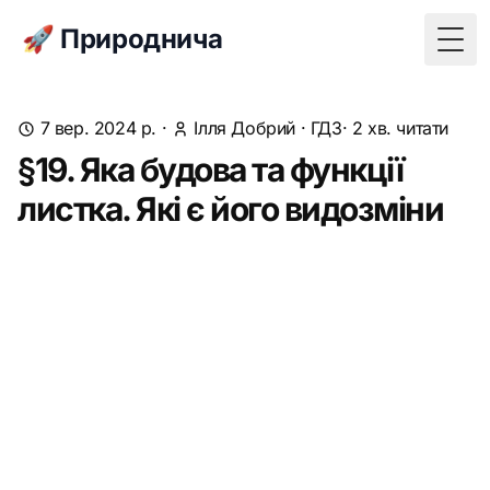
🚀 Природнича
Togg
7 вер. 2024 р.
·
Ілля Добрий
·
ГДЗ
· 2 хв. читати
§19. Яка будова та функції
листка. Які є його видозміни