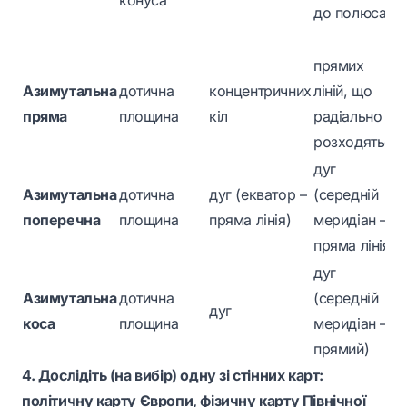
конуса
до полюса
прямих
Азимутальна
дотична
концентричних
ліній, що
пряма
площина
кіл
радіально
розходяться
дуг
Азимутальна
дотична
дуг (екватор –
(середній
поперечна
площина
пряма лінія)
меридіан –
пряма лінія)
дуг
Азимутальна
дотична
(середній
дуг
коса
площина
меридіан –
прямий)
4. Дослідіть (на вибір) одну зі стінних карт:
політичну карту Європи, фізичну карту Північної