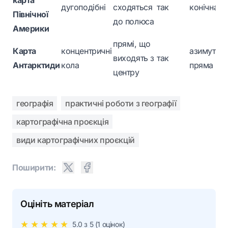
карта
дугоподібні
сходяться
так
конічна
Північної
до полюса
Америки
прямі, що
Карта
концентричні
азимутал
виходять з
так
Антарктиди
кола
пряма
центру
географія
практичні роботи з географії
картографічна проєкція
види картографічних проєкцій
Поширити:
Оцініть матеріал
★
★
★
★
★
5.0
з 5 (
1
оцінок)