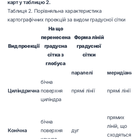
карт у таблицю 2.
Таблиця 2. Порівняльна характеристика
картографічних проекцій за видом градусної сітки
На що
перенесена
Форма ліній
Вид проекції
градусна
градусної
сітка з
сітки
глобуса
паралелі
меридіани
бічна
Циліндрична
поверхня
прямі лінії
прямі лінії
циліндра
прямих
бічна
ліній, що
Конічна
поверхня
дуг
сходяться