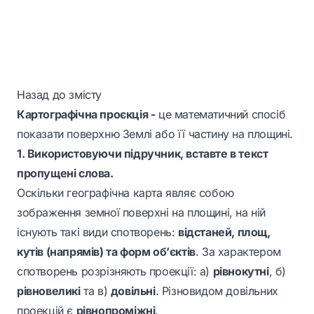
Назад до змісту
Картографічна проєкція
-
це математичний спосіб
показати поверхню Землі або її частину на площині.
1. Використовуючи підручник, вставте в текст
пропущені слова.
Оскільки географічна карта являє собою
зображення земної поверхні на площині, на ній
існують такі види спотворень:
відстаней, площ,
кутів (напрямів) та форм об’єктів
. За характером
спотворень розрізняють проекції: а)
рівнокутні
, б)
рівновеликі
та в)
довільні
. Різновидом довільних
проекцій є
рівнопроміжні
.