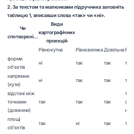
2. За текстом та малюнками підручника заповніть
таблицю 1, вписавши слова «так» чи «ні».
Види
Чи
картографічних
спотворені…
проекцій
Рівнокутна
Рівновелика
Довільна
Рів
форми
ні
так
так
так
об’єктів
напрямки
ні
так
так
так
(кути)
відстані між
так 
точками
так
так
так
одн
(довжини)
нап
площі
так
ні
так
так
об’єктів