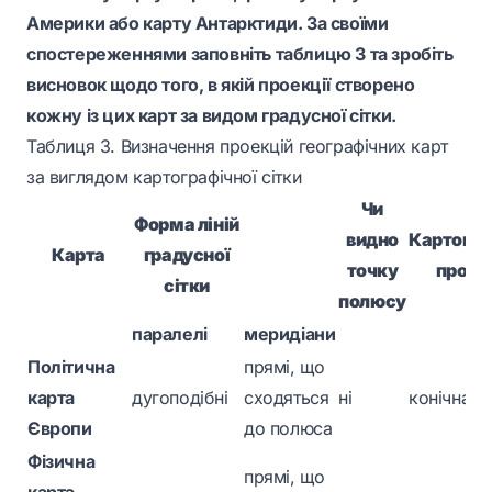
Америки або карту Антарктиди. За своїми
спостереженнями заповніть таблицю 3 та зробіть
висновок щодо того, в якій проекції створено
кожну із цих карт за видом градусної сітки.
Таблиця 3. Визначення проекцій географічних карт
за виглядом картографічної сітки
Чи
Форма ліній
видно
Картогра
Карта
градусної
точку
проек
сітки
полюсу
паралелі
меридіани
Політична
прямі, що
карта
дугоподібні
сходяться
ні
конічна
Європи
до полюса
Фізична
прямі, що