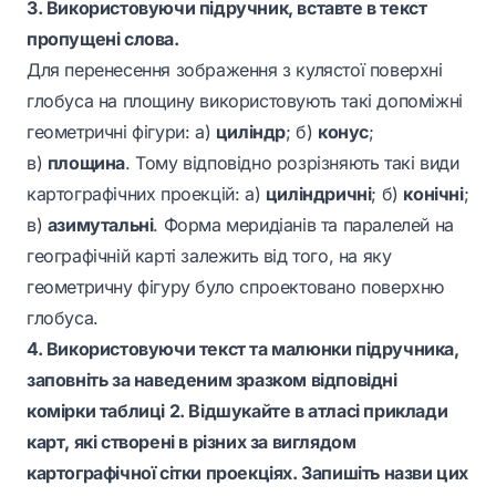
3. Використовуючи підручник, вставте в текст
пропущені слова.
Для перенесення зображення з кулястої поверхні
глобуса на площину використовують такі допоміжні
геометричні фігури: а)
циліндр
; б)
конус
;
в)
площина
. Тому відповідно розрізняють такі види
картографічних проекцій: а)
циліндричні
; б)
конічні
;
в)
азимутальні
. Форма меридіанів та паралелей на
географічній карті залежить від того, на яку
геометричну фігуру було спроектовано поверхню
глобуса.
4. Використовуючи текст та малюнки підручника,
заповніть за наведеним зразком відповідні
комірки таблиці 2. Відшукайте в атласі приклади
карт, які створені в різних за виглядом
картографічної сітки проекціях. Запишіть назви цих