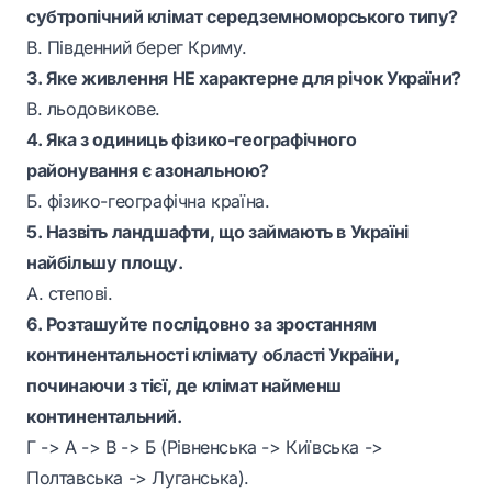
субтропічний клімат середземноморського типу?
В. Південний берег Криму.
3. Яке живлення НЕ характерне для річок України?
В. льодовикове.
4. Яка з одиниць фізико-географічного
районування є азональною?
Б. фізико-географічна країна.
5. Назвіть ландшафти, що займають в Україні
найбільшу площу.
А. степові.
6. Розташуйте послідовно за зростанням
континентальності клімату області України,
починаючи з тієї, де клімат найменш
континентальний.
Г -> А -> В -> Б (Рівненська -> Київська ->
Полтавська -> Луганська).