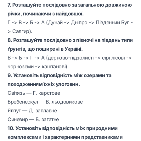
7. Розташуйте послідовно за загальною довжиною
річки, починаючи з найдовшої.
Г -> В -> Б -> А (Дунай -> Дніпро -> Південний Буг -
> Салгир).
8. Розташуйте послідовно з півночі на південь типи
ґрунтів, що поширені в Україні.
В -> Б -> Г -> А (дерново-підзолисті -> сірі лісові ->
чорноземи -> каштанові).
9. Установіть відповідність між озерами та
походженням їхніх улоговин.
Світязь — Г. карстове
Бребенескул — В. льодовикове
Ялпуг — Д. заплавне
Синевир — Б. загатне
10. Установіть відповідність між природними
комплексами і характерними представниками