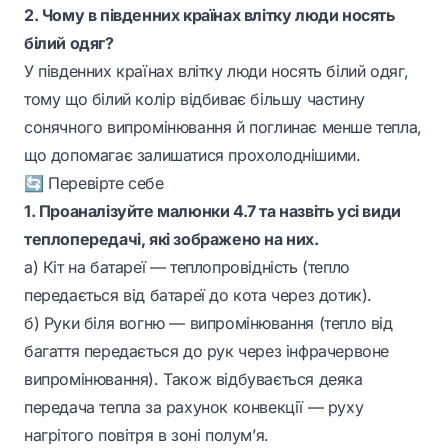
2. Чому в південних країнах влітку люди носять
білий одяг?
У південних країнах влітку люди носять білий одяг,
тому що білий колір відбиває більшу частину
сонячного випромінювання й поглинає менше тепла,
що допомагає залишатися прохолоднішими.
🔄 Перевірте себе
1. Проаналізуйте малюнки 4.7 та назвіть усі види
теплопередачі, які зображено на них.
а) Кіт на батареї —
теплопровідність
(тепло
передається від батареї до кота через дотик).
б) Руки біля вогню —
випромінювання
(тепло від
багаття передається до рук через інфрачервоне
випромінювання). Також відбувається деяка
передача тепла за рахунок
конвекції
— руху
нагрітого повітря в зоні полум’я.