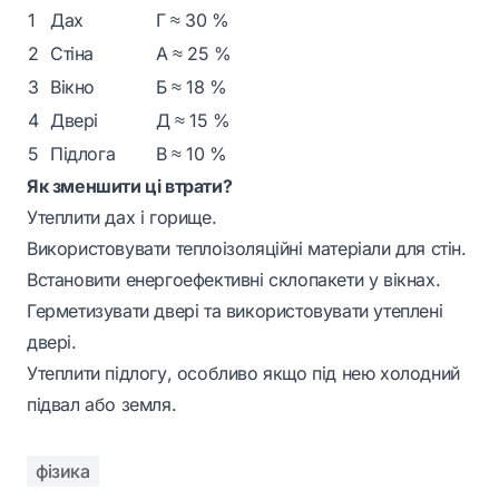
1
Дах
Г ≈ 30 %
2
Стіна
А ≈ 25 %
3
Вікно
Б ≈ 18 %
4
Двері
Д ≈ 15 %
5
Підлога
В ≈ 10 %
Як зменшити ці втрати?
Утеплити дах і горище.
Використовувати теплоізоляційні матеріали для стін.
Встановити енергоефективні склопакети у вікнах.
Герметизувати двері та використовувати утеплені
двері.
Утеплити підлогу, особливо якщо під нею холодний
підвал або земля.
фізика