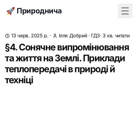
🚀 Природнича
Togg
13 черв. 2025 р.
·
Ілля Добрий
·
ГДЗ
· 3 хв. читати
§4. Сонячне випромінювання
та життя на Землі. Приклади
теплопередачі в природі й
техніці