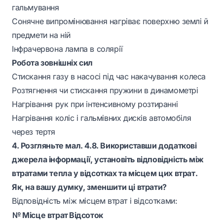
гальмування
Сонячне випромінювання нагріває поверхню землі й
предмети на ній
Інфрачервона лампа в солярії
Робота зовнішніх сил
Стискання газу в насосі під час накачування колеса
Розтягнення чи стискання пружини в динамометрі
Нагрівання рук при інтенсивному розтиранні
Нагрівання коліс і гальмівних дисків автомобіля
через тертя
4. Розгляньте мал. 4.8. Використавши додаткові
джерела інформації, установіть відповідність між
втратами тепла у відсотках та місцем цих втрат.
Як, на вашу думку, зменшити ці втрати?
Відповідність між місцем втрат і відсотками:
№
Місце втрат
Відсоток