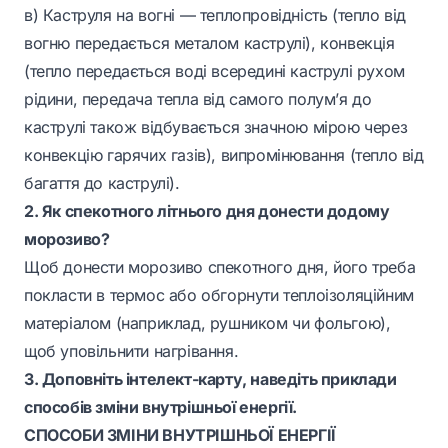
в) Каструля на вогні —
теплопровідність
(тепло від
вогню передається металом каструлі),
конвекція
(тепло передається воді всередині каструлі рухом
рідини, передача тепла від самого полум’я до
каструлі також відбувається значною мірою через
конвекцію гарячих газів),
випромінювання
(тепло від
багаття до каструлі).
2. Як спекотного літнього дня донести додому
морозиво?
Щоб донести морозиво спекотного дня, його треба
покласти в термос або обгорнути теплоізоляційним
матеріалом (наприклад, рушником чи фольгою),
щоб уповільнити нагрівання.
3. Доповніть інтелект-карту, наведіть приклади
способів зміни внутрішньої енергії.
СПОСОБИ ЗМІНИ ВНУТРІШНЬОЇ ЕНЕРГІЇ