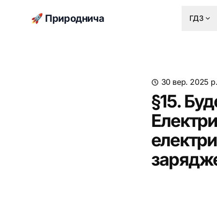
🚀 Природнича
ГДЗ
30 вер. 2025 р
§15. Буд
Електри
електри
зарядже