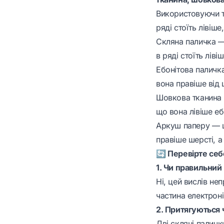
Використовуючи т
ряді стоїть лівіш
Скляна паличка —
в ряді стоїть лів
Ебонітова паличка
вона правіше від 
Шовкова тканина 
що вона лівіше еб
Аркуш паперу — ш
правіше шерсті, а
🔄 Перевірте себ
1. Чи правильний
Ні, цей вислів не
частина електроні
2. Притягуються 
Дві скляні паличк