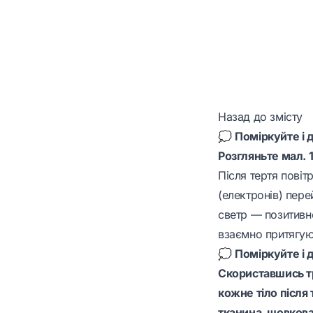
Назад до змісту
💭
Поміркуйте і 
Розгляньте мал. 1
Після тертя повіт
(електронів) пере
светр — позитивн
взаємно притягую
💭
Поміркуйте і 
Скориставшись т
кожне тіло після
тканина, шовкова