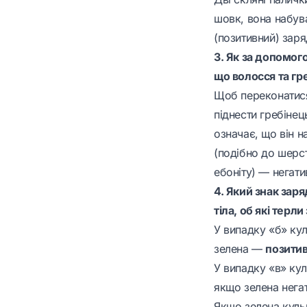
шовк, вона набув
(позитивний) заря
3. Як за допомого
що волосся та гре
Щоб переконатися 
піднести гребінец
означає, що він н
(подібно до шерст
ебоніту) — негатив
4. Який знак заря
тіла, об які терл
У випадку «б» ку
зелена —
позити
У випадку «в» ку
якщо зелена нега
Якщо зелена кульк