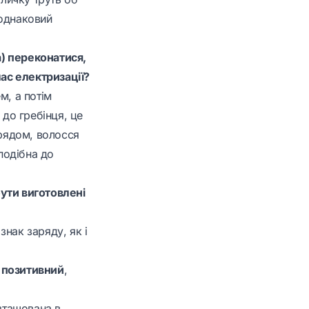
 однаковий
а) переконатися,
час електризації?
м, а потім
 до гребінця, це
 рядом, волосся
 подібна до
бути виготовлені
знак заряду, як і
—
позитивний
,
озташована в