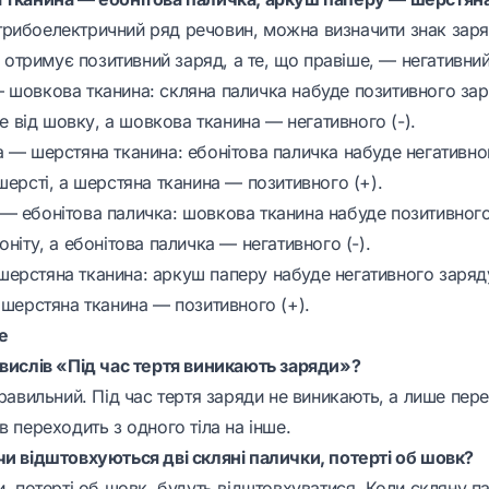
рибоелектричний ряд речовин, можна визначити знак заряд
е, отримує позитивний заряд, а те, що правіше, — негативний
 шовкова тканина: скляна паличка набуде позитивного заря
іше від шовку, а шовкова тканина — негативного (-).
 — шерстяна тканина: ебонітова паличка набуде негативног
шерсті, а шерстяна тканина — позитивного (+).
— ебонітова паличка: шовкова тканина набуде позитивного
оніту, а ебонітова паличка — негативного (-).
ерстяна тканина: аркуш паперу набуде негативного заряду 
 шерстяна тканина — позитивного (+).
е
 вислів «Під час тертя виникають заряди»?
правильний. Під час тертя заряди не виникають, а лише пер
в переходить з одного тіла на інше.
чи відштовхуються дві скляні палички, потерті об шовк?
и, потерті об шовк, будуть відштовхуватися. Коли скляну п