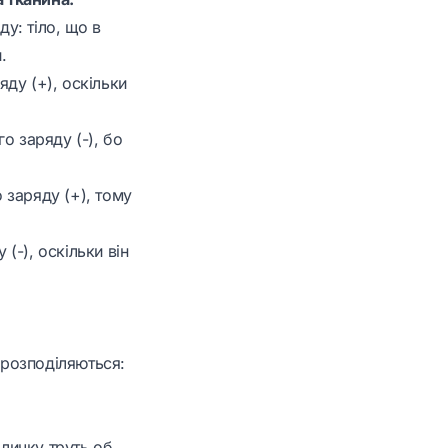
у: тіло, що в
.
ду (+), оскільки
о заряду (-), бо
 заряду (+), тому
(-), оскільки він
ерозподіляються:
аличку труть об