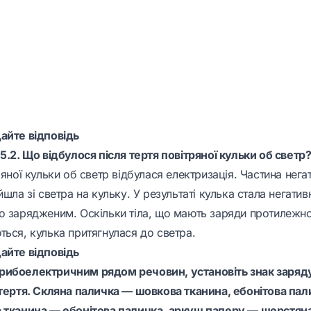
дайте відповідь
5.2. Що відбулося після тертя повітряної кульки об светр
ряної кульки об светр відбулася електризація. Частина нега
йшла зі светра на кульку. У результаті кулька стала негати
о зарядженим. Оскільки тіла, що мають заряди протилежно
ться, кулька притягнулася до светра.
дайте відповідь
рибоелектричним рядом речовин, установіть знак заряд
 тертя. Скляна паличка — шовкова тканина, ебонітова па
 тканина — ебонітова паличка, аркуш паперу — шерстяна