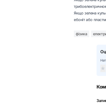
трибоелектричном
Якщо зелена кульк
ебоніт або пластм
фізика
електр
Оц
Нат
★
Ком
Зали