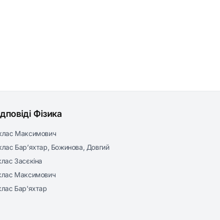
ідповіді Фізика
клас Максимович
клас Бар’яхтар, Божинова, Довгий
клас Засєкіна
клас Максимович
клас Бар'яхтар