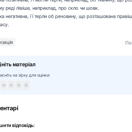
у ряді лівіше, наприклад, про скло чи шовк.
а негативна, її терли об речовину, що розташована правіш
асу.
изація
По
ініть матеріал
исніть на зірку для оцінки:
★
★
★
★
ентарі
шити відповідь: