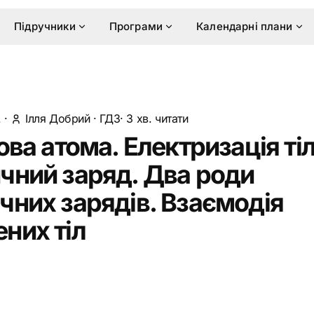
Підручники
Програми
Календарні плани
.
·
Ілля Добрий
·
ГДЗ
· 3 хв. читати
ова атома. Електризація тіл
чний заряд. Два роди
чних зарядів. Взаємодія
них тіл