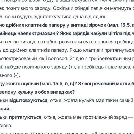
ає позитивного заряду. Оскільки обидві палички матимуть
д, вони будуть відштовхуватися одна від одної.
ю дрібних клаптиків паперу у вигляді зірочок (мал. 15.5, 
бінець наелектризовані? Яких зарядів набули ці тіла під 
в електризації, потрібно розчесати сухе волосся гребінце
ь до дрібних клаптиків паперу. Якщо клаптики притягнуться
аелектризований, як і волосся. Згідно з трибоелектричним
і) набуде позитивного заряду (+), а гребінець (пластмаса,
ного (-).
ду жовтої кульки (мал. 15.5, б, в)? З якої речовини могли 
и зелену кульку в обох випадках?
льки
відштовхуються
, отже, жовта кулька має такий самий 
вний
.
льки
притягуються
, отже, жовта має протилежний заряд 
тивна.
а позитивна, її могли терти, наприклад, об тканину, що р