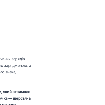
?
тивних зарядів
вно зарядженою, а
го знака,
у, який отримало
личка — шерстяна
 тканина.