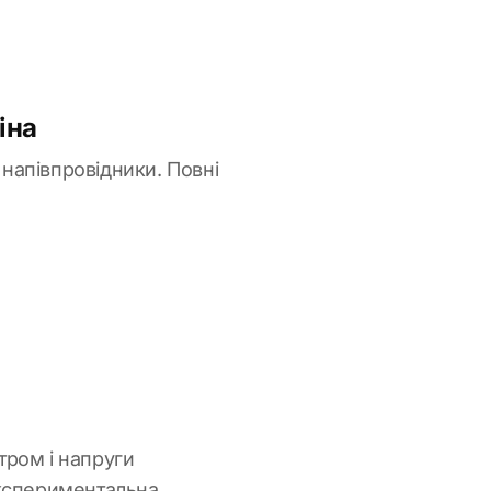
іна
 напівпровідники. Повні
тром і напруги
експериментальна