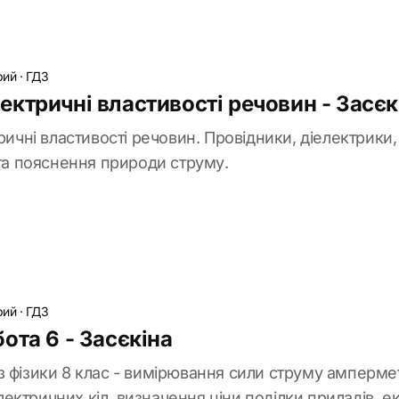
рий
·
ГДЗ
ктричні властивості речовин - Засєк
тричні властивості речовин. Провідники, діелектрики,
 та пояснення природи струму.
рий
·
ГДЗ
ота 6 - Засєкіна
з фізики 8 клас - вимірювання сили струму амперме
ектричних кіл, визначення ціни поділки приладів, 