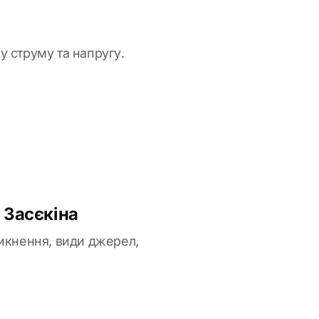
лу струму та напругу.
 Засєкіна
никнення, види джерел,