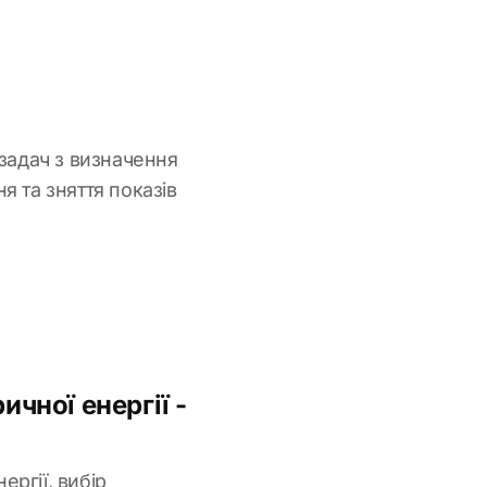
 задач з визначення
я та зняття показів
чної енергії -
ргії, вибір