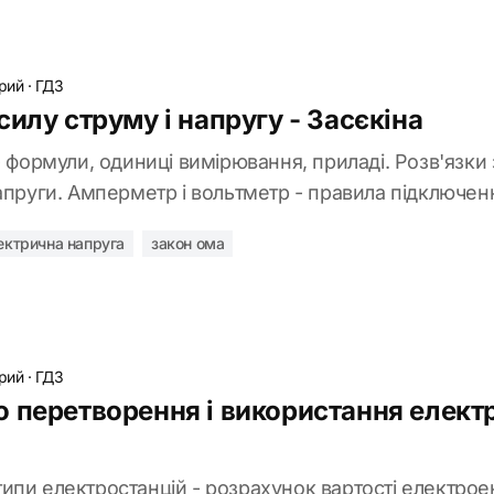
рий
·
ГДЗ
илу струму і напругу - Засєкіна
- формули, одиниці вимірювання, приладі. Розв'язки
апруги. Амперметр і вольтметр - правила підключенн
ектрична напруга
закон ома
рий
·
ГДЗ
 перетворення і використання електри
пи електростанцій - розрахунок вартості електроене