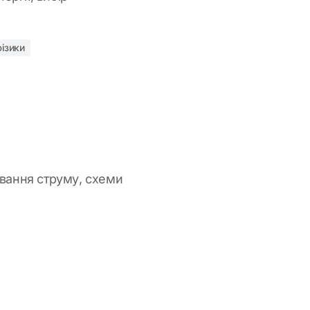
фізики
ування струму, схеми