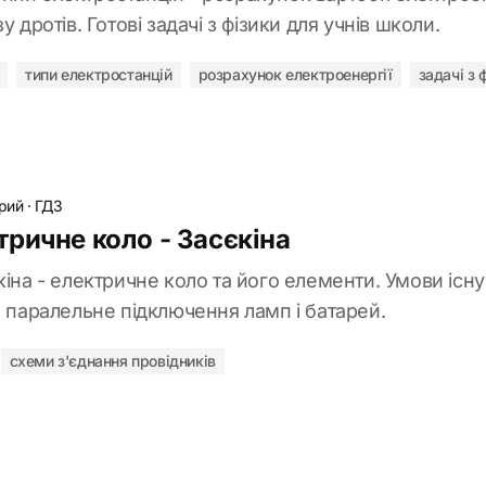
у дротів. Готові задачі з фізики для учнів школи.
типи електростанцій
розрахунок електроенергії
задачі з 
рий
·
ГДЗ
ричне коло - Засєкіна
кіна - електричне коло та його елементи. Умови існ
а паралельне підключення ламп і батарей.
схеми з'єднання провідників