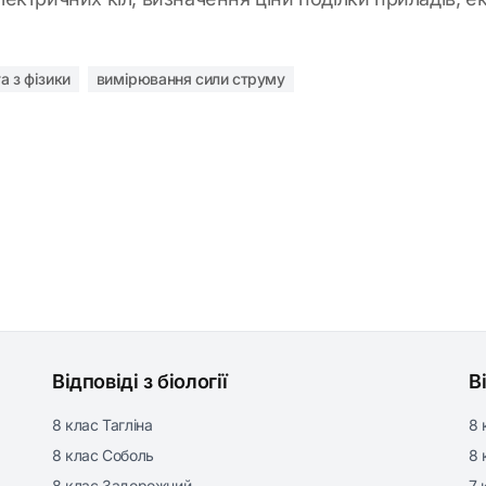
а з фізики
вимірювання сили струму
Відповіді з біології
В
8 клас Тагліна
8 
8 клас Соболь
8 
8 клас Задорожний
7 