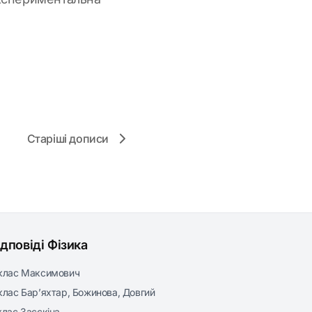
Старіші дописи
ідповіді Фізика
клас Максимович
клас Бар’яхтар, Божинова, Довгий
клас Засєкіна