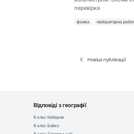
перевірка
фізика
лабораторна робот
Новіші публікації
ВІдповіді з географії
8 клас Кобернік
8 клас Бойко
8 клас Запотоцький