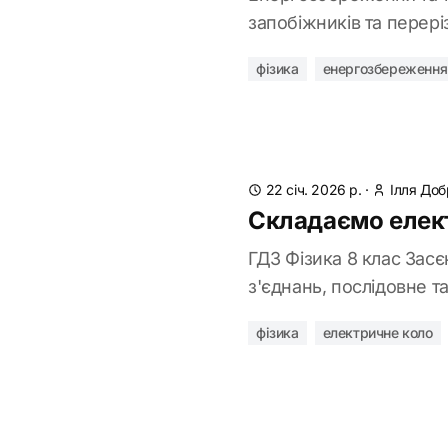
запобіжників та переріз
фізика
енергозбереження
22 січ. 2026 р.
·
Ілля Доб
Складаємо елект
ГДЗ Фізика 8 клас Засє
з'єднань, послідовне т
фізика
електричне коло