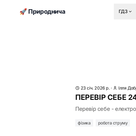
🚀 Природнича
ГДЗ
23 січ. 2026 р.
·
Ілля Доб
ПЕРЕВІР СЕБЕ 24
Перевір себе - електрол
фізика
робота струму