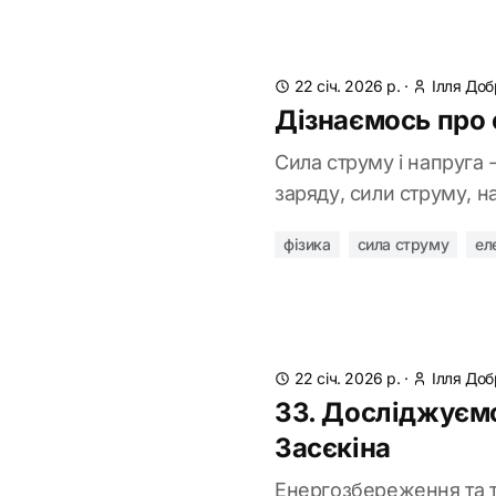
22 січ. 2026 р.
·
Ілля Доб
Дізнаємось про с
Сила струму і напруга 
заряду, сили струму, н
фізика
сила струму
ел
22 січ. 2026 р.
·
Ілля Доб
33. Досліджуємо
Засєкіна
Енергозбереження та ти