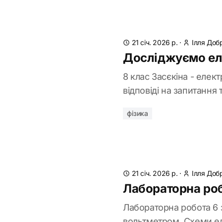
21 січ. 2026 р.
·
Ілля Доб
Досліджуємо еле
8 клас Засєкіна - елек
відповіді на запитання
фізика
21 січ. 2026 р.
·
Ілля Доб
Лабораторна роб
Лабораторна робота 6 
вольтметром. Схеми ел