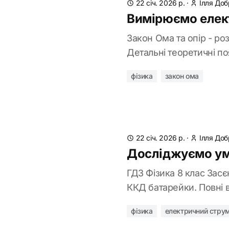
22 січ. 2026 р.
·
Ілля Доб
Вимірюємо елект
Закон Ома та опір - роз
Детальні теоретичні по
фізика
закон ома
22 січ. 2026 р.
·
Ілля Доб
Досліджуємо умо
ГДЗ Фізика 8 клас Засє
ККД батарейки. Повні в
фізика
електричний стру