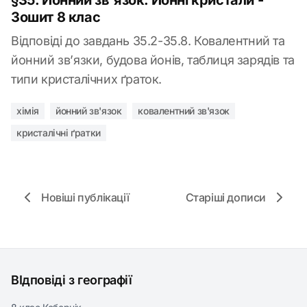
§35. Йонний зв'язок. Йонні кристали -
Зошит 8 клас
Відповіді до завдань 35.2-35.8. Ковалентний та
йонний зв’язки, будова йонів, таблиця зарядів та
типи кристалічних ґраток.
хімія
йонний зв'язок
ковалентний зв'язок
кристалічні ґратки
Новіші публікації
Старіші дописи
ВІдповіді з географії