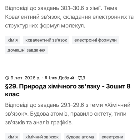
Відповіді до завдань 30.1–30.6 з хімії. Тема
Ковалентний зв’язок, складання електронних та
структурних формул молекул.
хімія
ковалентний зв'язок
електронні формули
домашні завдання
9 лют. 2026 р.
·
Ілля Добрий
·
ГДЗ
§29. Природа хімічного зв'язку - Зошит 8
клас
Відповіді до завдань 29.1–29.6 з теми «Хімічний
зв’язок». Будова атомів, правило октету, типи
зв’язків та аналіз графіків.
хімія
хімічний зв'язок
будова атома
електрони