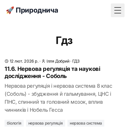
🚀 Природнича
Togg
Гдз
12 лют. 2026 р.
·
Ілля Добрий
·
ГДЗ
11.6. Нервова регуляція та наукові
дослідження - Соболь
Нервова регуляція і нервова система 8 клас
(Соболь) - збудження й гальмування, ЦНС і
ПНС, спинний та головний мозок, вплив
чинників і Нобель Гесса
біологія
нервова регуляція
нервова система