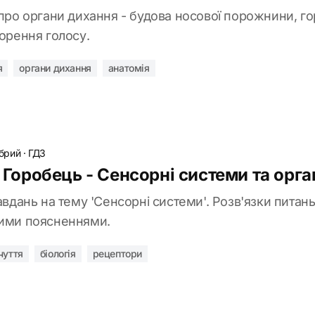
 про органи дихання - будова носової порожнини, горт
ворення голосу.
я
органи дихання
анатомія
обрий
·
ГДЗ
т Горобець - Сенсорні системи та орга
авдань на тему 'Сенсорні системи'. Розв'язки питань 
ними поясненнями.
чуття
біологія
рецептори