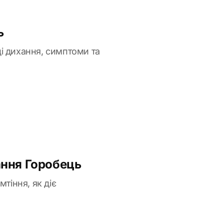
ь
і дихання, симптоми та
ання Горобець
тіння, як діє