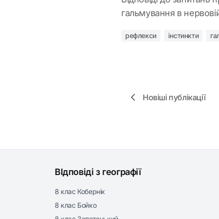
гальмування в нервові
рефлекси
інстинкти
га
Новіші публікації
ВІдповіді з географії
8 клас Кобернік
8 клас Бойко
8 клас Запотоцький