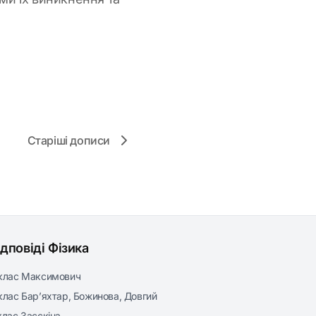
Старіші дописи
ідповіді Фізика
клас Максимович
клас Бар’яхтар, Божинова, Довгий
клас Засєкіна