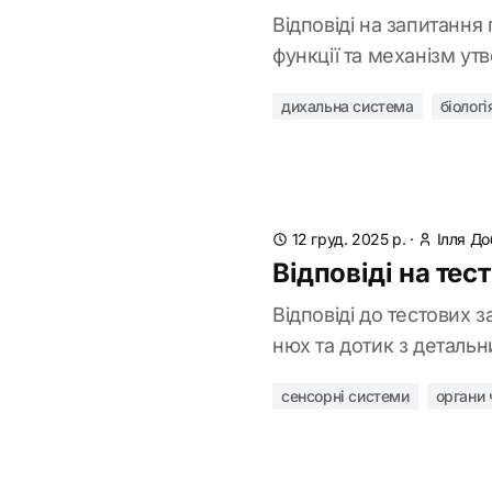
Відповіді на запитання
функції та механізм ут
дихальна система
біологі
12 груд. 2025 р.
·
Ілля Д
Відповіді на тес
Відповіді до тестових з
нюх та дотик з деталь
сенсорні системи
органи 