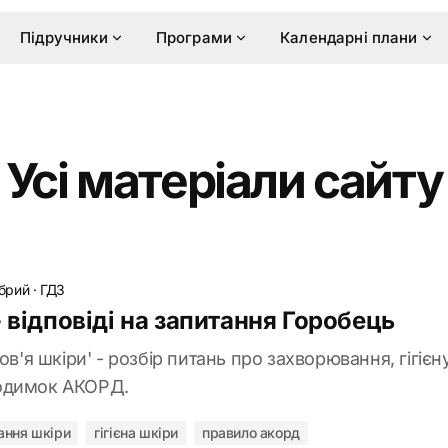
Підручники
Програми
Календарні плани
Усі матеріали сайту
обрий
·
ГДЗ
 відповіді на запитання Горобець
ов'я шкіри' - розбір питань про захворювання, гігієну
одимок АКОРД.
ання шкіри
гігієна шкіри
правило акорд