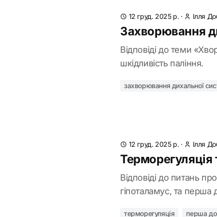
12 груд. 2025 р.
·
Ілля Д
Захворювання ди
Відповіді до теми «Хв
шкідливість паління.
захворювання дихальної си
12 груд. 2025 р.
·
Ілля Д
Терморегуляція 
Відповіді до питань пр
гіпоталамус, та перша 
терморегуляція
перша до