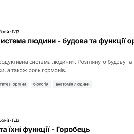
обрий
·
ГДЗ
истема людини - будова та функції ор
родуктивна система людини». Розглянуто будову та 
ки, а також роль гормонів.
татеві органи
біологія
анатомія людини
обрий
·
ГДЗ
а їхні функції - Горобець