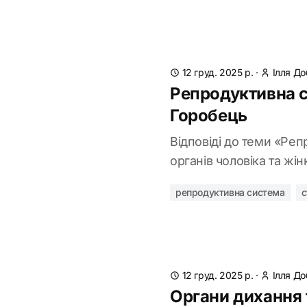
12 груд. 2025 р.
·
Ілля Д
Репродуктивна с
Горобець
Відповіді до теми «Реп
органів чоловіка та жін
репродуктивна система
с
12 груд. 2025 р.
·
Ілля Д
Органи дихання т