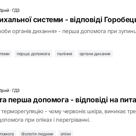
обрий
·
ГДЗ
хальної системи - відповіді Горобец
ороби органів дихання» - перша допомога при зупинц
стеми
перша допомога
паління
органи дихання
обрий
·
ГДЗ
та перша допомога - відповіді на пит
о терморегуляцію - чому червоніє шкіра, виникає трем
допомога при опіках і перегріванні.
помога
біологія людини
опіки