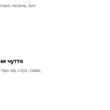
ані, легень, їхні
ни чуття
про зір, слух, смак,