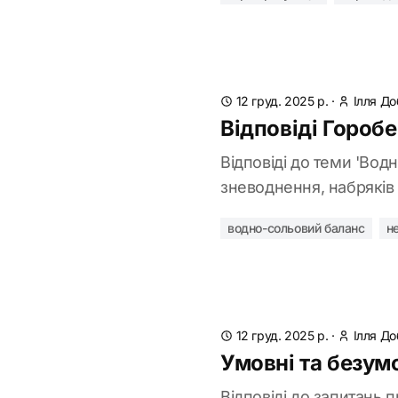
12 груд. 2025 р.
·
Ілля Д
Відповіді Горобе
Відповіді до теми 'Во
зневоднення, набряків т
водно-сольовий баланс
н
12 груд. 2025 р.
·
Ілля Д
Умовні та безумо
Відповіді до запитань 