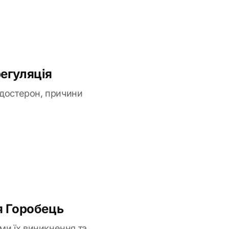
регуляція
ьдостерон, причини
я Горобець
зми їх виникнення та