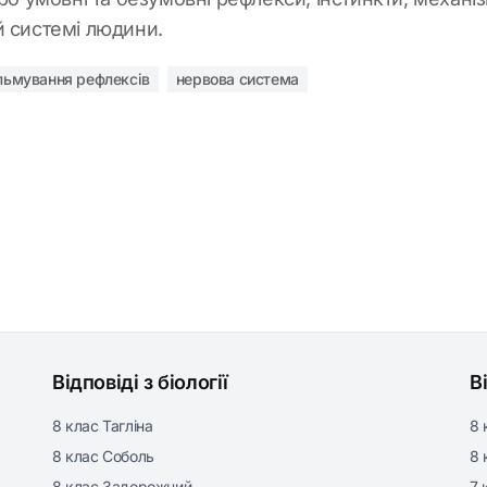
й системі людини.
льмування рефлексів
нервова система
Відповіді з біології
В
8 клас Тагліна
8 
8 клас Соболь
8 
8 клас Задорожний
7 