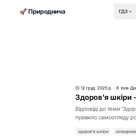
🚀 Природнича
ГДЗ
12 груд. 2025 р.
·
Ілля Д
Здоров'я шкіри -
Відповіді до теми 'Здор
правило самоогляду р
здоров'я шкіри
захворюв