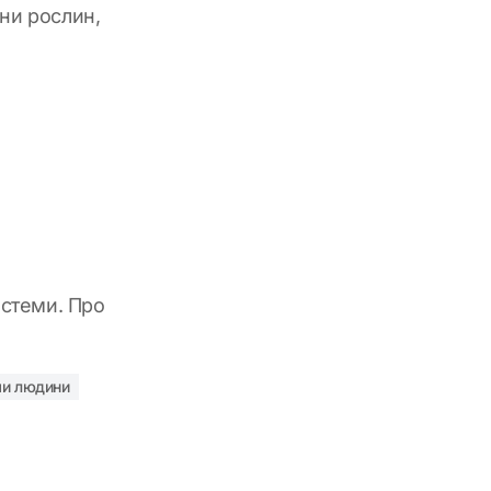
ани рослин,
системи. Про
ми людини