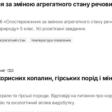
 за зміною агрегатного стану речови
 6 «Спостереження за зміною агрегатного стану реч
рироду» 5 клас. Усі розв'язані завдання.
агрегатний стан
температура плавлення
рий
·
ГДЗ
корисних копалин, гірських порід і мін
рали та гірські породи. Відповіді на питання про кор
цію та екологічний вплив видобутку.