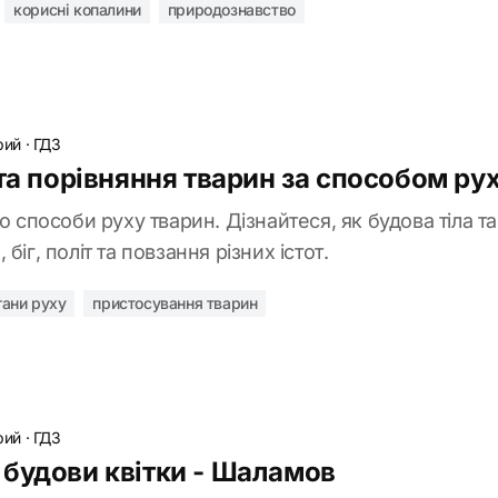
корисні копалини
природознавство
рий
·
ГДЗ
 та порівняння тварин за способом ру
ро способи руху тварин. Дізнайтеся, як будова тіла 
біг, політ та повзання різних істот.
гани руху
пристосування тварин
рий
·
ГДЗ
будови квітки - Шаламов