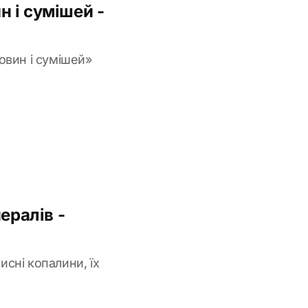
н і сумішей -
овин і сумішей»
ералів -
исні копалини, їх