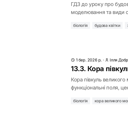
ГДЗ до уроку про будов
моделювання та види с
біологія
будова квітки
1 бер. 2026 р.
·
Ілля Доб
13.3. Кора півку
Кора півкуль великого м
функціональні поля, це
біологія
кора великого мо