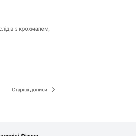
слідів з крохмалем,
Старіші дописи
ідповіді Фізика