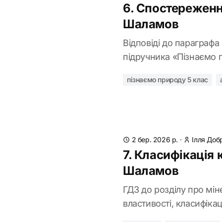
6. Спостереження
Шаламов
Відповіді до параграфа
підручника «Пізнаємо п
пізнаємо природу 5 клас
2 бер. 2026 р.
·
Ілля Доб
7. Класифікація 
Шаламов
ГДЗ до розділу про міне
властивості, класифіка