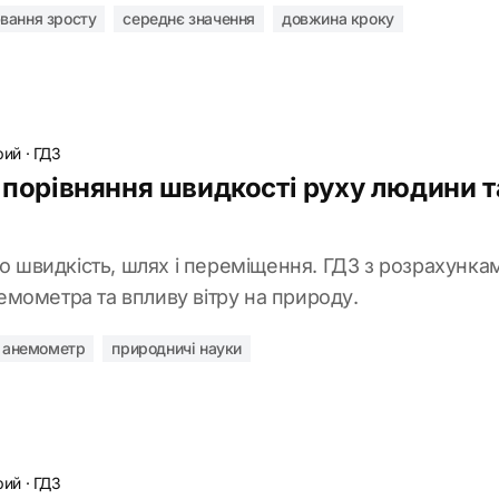
вання зросту
середнє значення
довжина кроку
рий
·
ГДЗ
 порівняння швидкості руху людини та
ро швидкість, шлях і переміщення. ГДЗ з розрахунка
мометра та впливу вітру на природу.
анемометр
природничі науки
рий
·
ГДЗ