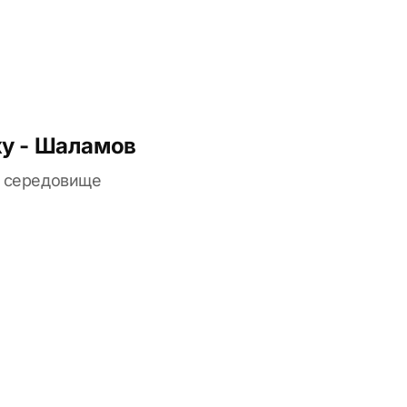
ху - Шаламов
та середовище