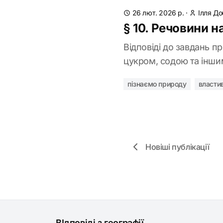
26 лют. 2026 р.
·
Ілля Д
§ 10. Речовини н
Відповіді до завдань п
цукром, содою та інш
пізнаємо природу
власти
Новіші публікації
ВІдповіді з географії