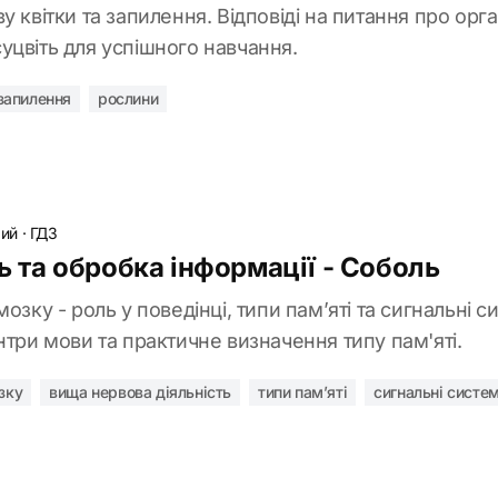
у квітки та запилення. Відповіді на питання про орг
уцвіть для успішного навчання.
запилення
рослини
рий
·
ГДЗ
ль та обробка інформації - Соболь
озку - роль у поведінці, типи пам’яті та сигнальні 
нтри мови та практичне визначення типу пам'яті.
зку
вища нервова діяльність
типи пам’яті
сигнальні систе