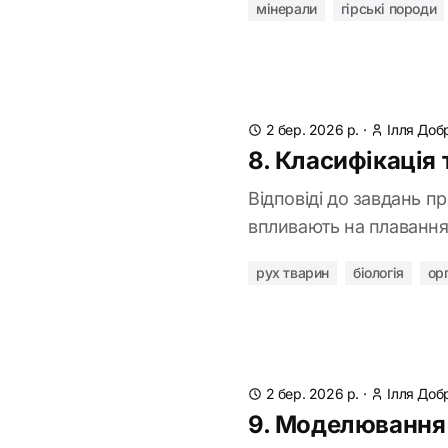
мінерали
гірські породи
2 бер. 2026 р.
·
Ілля Доб
8. Класифікація
Відповіді до завдань п
впливають на плавання, 
рух тварин
біологія
ор
2 бер. 2026 р.
·
Ілля Доб
9. Моделювання 