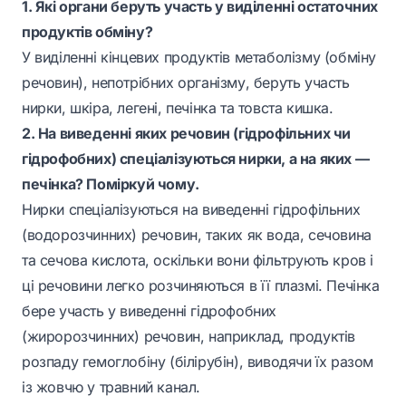
1. Які органи беруть участь у виділенні остаточних
продуктів обміну?
У виділенні кінцевих продуктів метаболізму (обміну
речовин), непотрібних організму, беруть участь
нирки, шкіра, легені, печінка та товста кишка.
2. На виведенні яких речовин (гідрофільних чи
гідрофобних) спеціалізуються нирки, а на яких —
печінка? Поміркуй чому.
Нирки спеціалізуються на виведенні гідрофільних
(водорозчинних) речовин, таких як вода, сечовина
та сечова кислота, оскільки вони фільтрують кров і
ці речовини легко розчиняються в її плазмі. Печінка
бере участь у виведенні гідрофобних
(жиророзчинних) речовин, наприклад, продуктів
розпаду гемоглобіну (білірубін), виводячи їх разом
із жовчю у травний канал.