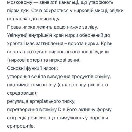
мозковому — звивисті канальці, що утворюють
пірамідки. Сеча збирається у нирковій мисці, звідки
потрапляє до сечоводу.
Права нирка лежить дещо нижче за ліву.
Увігнутий внутрішній край нирки обернений до
хребта і має заглиблення – ворота нирки. Крізь
ворота проходять ниркові кровоносні судини
(ниркові артерії та ниркові вени).
Основні функції нирок:
утворення сечі та виведення продуктів обміну;
підтримка гомеостазу (сталості внутрішнього
середовища);
регуляція артеріального тиску;
перетворення вітаміну D в його активну форму;
секреція речовин, що стимулюють утворення
еритроцитів.