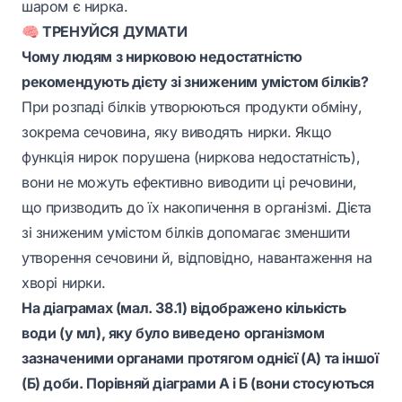
шаром є нирка.
🧠 ТРЕНУЙСЯ ДУМАТИ
Чому людям з нирковою недостатністю
рекомендують дієту зі зниженим умістом білків?
При розпаді білків утворюються продукти обміну,
зокрема сечовина, яку виводять нирки. Якщо
функція нирок порушена (ниркова недостатність),
вони не можуть ефективно виводити ці речовини,
що призводить до їх накопичення в організмі. Дієта
зі зниженим умістом білків допомагає зменшити
утворення сечовини й, відповідно, навантаження на
хворі нирки.
На діаграмах (мал. 38.1) відображено кількість
води (у мл), яку було виведено організмом
зазначеними органами протягом однієї (А) та іншої
(Б) доби. Порівняй діаграми А і Б (вони стосуються