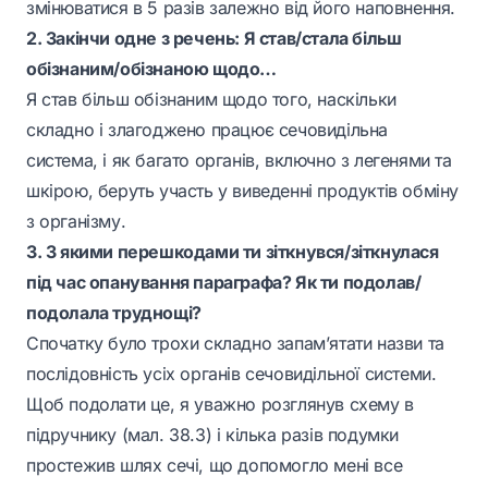
змінюватися в 5 разів залежно від його наповнення.
2. Закінчи одне з речень: Я став/стала більш
обізнаним/обізнаною щодо…
Я став більш обізнаним щодо того, наскільки
складно і злагоджено працює сечовидільна
система, і як багато органів, включно з легенями та
шкірою, беруть участь у виведенні продуктів обміну
з організму.
3. З якими перешкодами ти зіткнувся/зіткнулася
під час опанування параграфа? Як ти подолав/
подолала труднощі?
Спочатку було трохи складно запам’ятати назви та
послідовність усіх органів сечовидільної системи.
Щоб подолати це, я уважно розглянув схему в
підручнику (мал. 38.3) і кілька разів подумки
простежив шлях сечі, що допомогло мені все