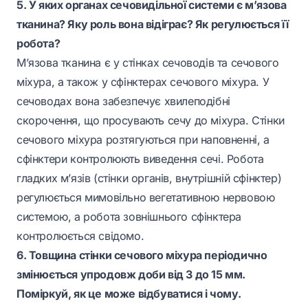
5. У яких органах сечовидільної системи є м’язова
тканина? Яку роль вона відіграє? Як регулюється її
робота?
М’язова тканина є у стінках сечоводів та сечового
міхура, а також у сфінктерах сечового міхура. У
сечоводах вона забезпечує хвилеподібні
скорочення, що просувають сечу до міхура. Стінки
сечового міхура розтягуються при наповненні, а
сфінктери контролюють виведення сечі. Робота
гладких м’язів (стінки органів, внутрішній сфінктер)
регулюється мимовільно вегетативною нервовою
системою, а робота зовнішнього сфінктера
контролюється свідомо.
6. Товщина стінки сечового міхура періодично
змінюється упродовж доби від 3 до 15 мм.
Поміркуй, як це може відбуватися і чому.