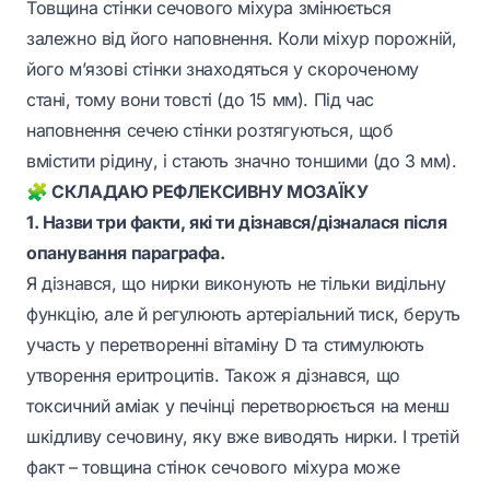
Товщина стінки сечового міхура змінюється
залежно від його наповнення. Коли міхур порожній,
його м’язові стінки знаходяться у скороченому
стані, тому вони товсті (до 15 мм). Під час
наповнення сечею стінки розтягуються, щоб
вмістити рідину, і стають значно тоншими (до 3 мм).
🧩 СКЛАДАЮ РЕФЛЕКСИВНУ МОЗАЇКУ
1. Назви три факти, які ти дізнався/дізналася після
опанування параграфа.
Я дізнався, що нирки виконують не тільки видільну
функцію, але й регулюють артеріальний тиск, беруть
участь у перетворенні вітаміну D та стимулюють
утворення еритроцитів. Також я дізнався, що
токсичний аміак у печінці перетворюється на менш
шкідливу сечовину, яку вже виводять нирки. І третій
факт – товщина стінок сечового міхура може