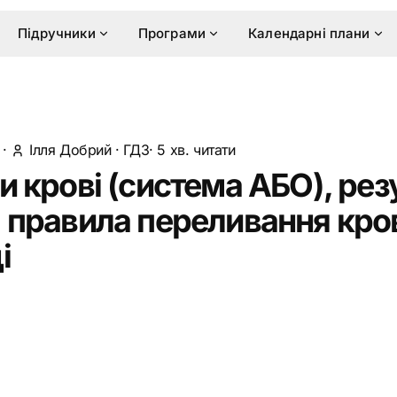
Підручники
Програми
Календарні плани
·
Ілля Добрий
·
ГДЗ
· 5 хв. читати
и крові (система АБО), рез
і правила переливання кров
і