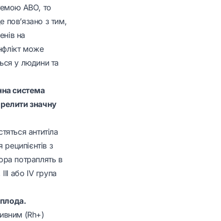
темою АВО, то
е пов’язано з тим,
енів на
онфлікт може
ться у людини та
нна система
ерелити значну
стяться антитіла
я реципієнтів з
нора потраплять в
III або IV група
 плода.
тивним (Rh+)