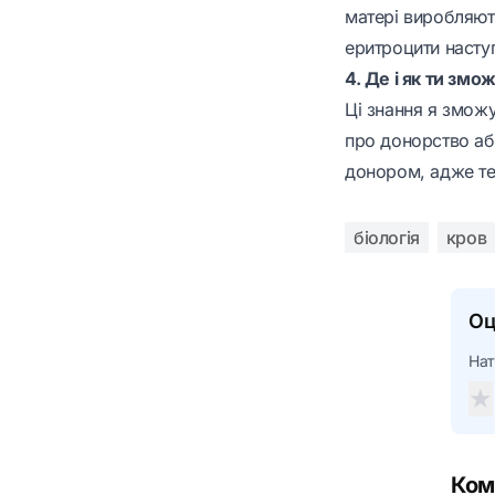
матері виробляють
еритроцити наступ
4. Де і як ти зм
Ці знання я змож
про донорство аб
донором, адже теп
біологія
кров
Оц
Нат
★
Ком