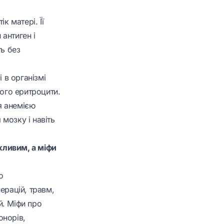
к матері. Її
антиген і
ть без
 в організмі
його еритроцити.
я анемією
мозку і навіть
жливим, а міфи
о
ерацій, травм,
й. Міфи про
онорів,