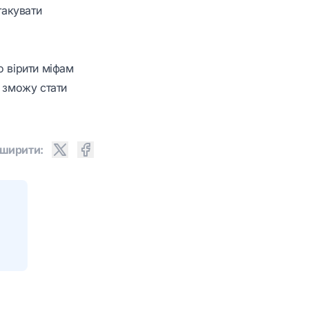
такувати
о вірити міфам
, зможу стати
ширити: