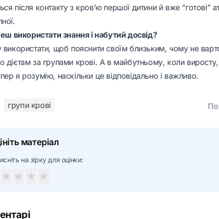
ся після контакту з кров’ю першої дитини й вже “готові” а
ної.
ожеш використати знання і набутий досвід?
у використати, щоб пояснити своїм близьким, чому не варт
о дієтам за групами крові. А в майбутньому, коли виросту
ер я розумію, наскільки це відповідально і важливо.
групи крові
По
ініть матеріал
исніть на зірку для оцінки:
★
★
★
★
ентарі