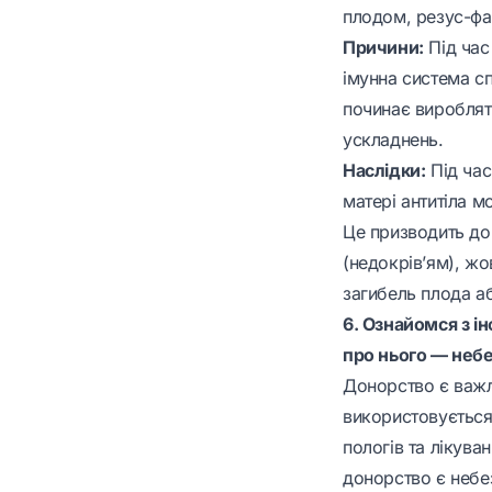
плодом, резус-фа
Причини:
Під час 
імунна система с
починає виробляти
ускладнень.
Наслідки:
Під час
матері антитіла м
Це призводить до
(недокрів’ям), ж
загибель плода а
6. Ознайомся з і
про нього — неб
Донорство є важл
використовується 
пологів та лікув
донорство є небе