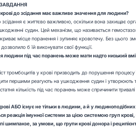
 ЗАВДАННЯ
ь крові до зсідання має важливе значення для людини?
о зсідання є життєво важливою, оскільки вона захищає орг
шкодженні судин. Цей механізм, що називається гемостаз
криває місце поранення і зупиняє кровотечу. Без цього зм
е дозволило б їй виконувати свої функції.
для людини під час поранень може мати надто низький вмі
ст тромбоцитів у крові призводить до порушення процесу ї
ити першими реагують на ушкодження судин і утворюють 
остатня кількість під час поранень може спричинити тривалі 
крові АБО існує не тільки в людини, а й у людиноподібних
ся реакція імунної системи за цією системою груп крові
і шимпанзе, за умови, що групи крові донора і реципієн