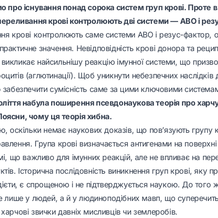
мо про існування понад сорока систем груп крові. Проте в
 переливання крові контролюють дві системи — АВО і рез
ння крові контролюють саме системи АВО і резус-фактор, о
рактичне значення. Невідповідність крові донора та рецип
викликає найсильнішу реакцію імунної системи, що призв
цитів (аглютинації). Щоб уникнути небезпечних наслідків 
о забезпечити сумісність саме за цими ключовими система
оліття набула поширення псевдонаукова теорія про харч
оясни, чому ця теорія хибна.
ю, оскільки немає наукових доказів, що пов’язують групу к
влення. Група крові визначається антигенами на поверхні 
мі, що важливо для імунних реакцій, але не впливає на пе
тів. Історична послідовність виникнення груп крові, яку 
дієти, є спрощеною і не підтверджується наукою. До того 
е лише у людей, а й у людиноподібних мавп, що суперечить і
харчові звички давніх мисливців чи землеробів.