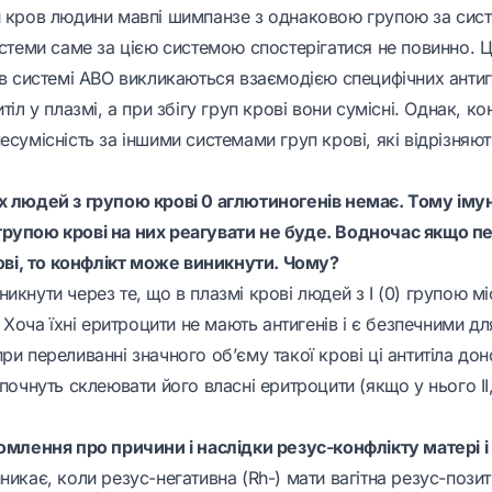
и кров людини мавпі шимпанзе з однаковою групою за сис
истеми саме за цією системою спостерігатися не повинно. Ц
 в системі АВО викликаються взаємодією специфічних антиг
тіл у плазмі, а при збігу груп крові вони сумісні. Однак, к
есумісність за іншими системами груп крові, які відрізняю
х людей з групою крові 0 аглютиногенів немає. Тому іму
рупою крові на них реагувати не буде. Водночас якщо п
рові, то конфлікт може виникнути. Чому?
икнути через те, що в плазмі крові людей з І (0) групою мі
. Хоча їхні еритроцити не мають антигенів і є безпечними дл
ри переливанні значного об’єму такої крові ці антитіла до
почнуть склеювати його власні еритроцити (якщо у нього II, 
домлення про причини і наслідки резус-конфлікту матері і
никає, коли резус-негативна (Rh-) мати вагітна резус-пози