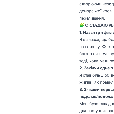
створюючи необґр
донорської крові,
переливання.
🧩 СКЛАДАЮ РЕ
1. Назви три факт
Я дізнався, що бе
на початку XX сто
багато систем гру
тоді, коли мати р
2. Закінчи одне 
Я став більш обі
життів і як прави
3. З якими переш
подолав/подолал
Мені було складн
для наступних ваг