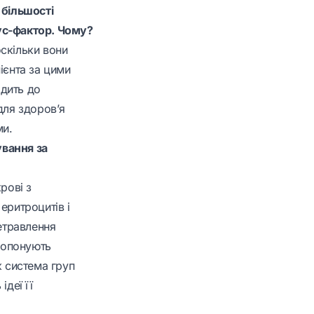
 більшості
ус-фактор. Чому?
скільки вони
ієнта за цими
одить до
для здоров’я
ми.
ування за
рові з
еритроцитів і
ретравлення
пропонують
ж система груп
деї її