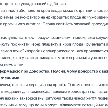
ктор якого успадкований від батька.
вагітності або пологів кров плода може потрапити в кровоті
приймає резус-фактор на еритроцитах плода як чужорідний 
 проти нього антитіла. Перша вагітність зазвичай проходи
 наступної вагітності резус-позитивним плодом, вже існуючі
ожуть проникати через плаценту в кров плода і руйнувати 
 гемолітичної хвороби новонародженого, яка проявляєтьс
овтяницею, а у важких випадках може спричинити ураження 
бо немовляти.
нформацією про донорство. Поясни, чому донорство є ва
езпечними.
ивим, оскільки переливання крові та її компонентів широк
в медицині для компенсації великих крововтрат під час оп
ання важких захворювань, рятуючи таким чином життя люде
зпечними, тому що вони можуть відлякувати потенційних д