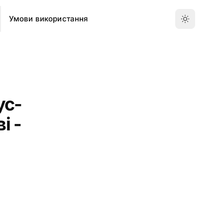
Умови використання
ус-
і -