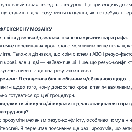
унтований страх перед процедурою. Це призводить до зм
 що ставить під загрозу життя пацієнтів, які потребують те
ФЛЕКСИВНУ МОЗАЇКУ
и, які ти дізнався/дізналася після опанування параграфа.
зпечне переливання крові стало можливим лише після відкр
ліття. Також я дізнався, що крім системи АВО і резус-факт
п крові, але ці дві — найважливіші. І ще, що резус-конфлік
езус-негативна, а дитина резус-позитивна.
з речень: Я став/стала більш обізнаним/обізнаною щодо…
знаним щодо того, чому донорство крові є таким важливим
льно готуватися до цієї процедури.
кодами ти зіткнувся/зіткнулася під час опанування параг
а труднощі?
о зрозуміти механізм резус-конфлікту, особливо чому він 
ітностей. Я перечитав пояснення ще раз і зрозумів, що антит