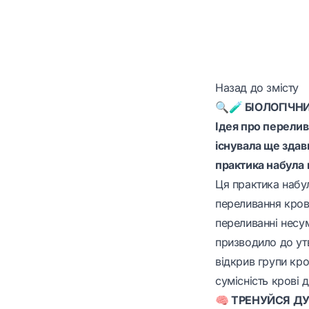
Назад до змісту
🔍🧪 БІОЛОГІЧН
Ідея про перелив
існувала ще здавн
практика набула 
Ця практика набул
переливання крові
переливанні несум
призводило до утв
відкрив групи кр
сумісність крові 
🧠 ТРЕНУЙСЯ Д