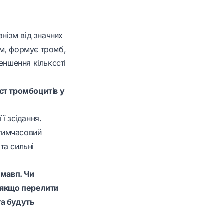
анізм від значних
ом, формує тромб,
еншення кількості
ст тромбоцитів у
ї зсідання.
тимчасовий
та сильні
 мавп. Чи
, якщо перелити
та будуть