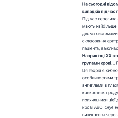
На сьогодні відо
випадків під час
Під час перелива
мають найбільше п
двома системами 
склеювання еритро
пацієнта, важлив
Наприкінці XX ст
групами крові… П
Ця теорія є хибно
особливостями тра
антитілами в плаз
конкретних продук
прихильники цієї 
крові АВО існує н
виникнення через 