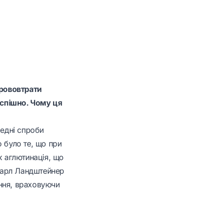
крововтрати
успішно. Чому ця
редні спроби
 було те, що при
к аглютинація, що
 Карл Ландштейнер
ння, враховуючи