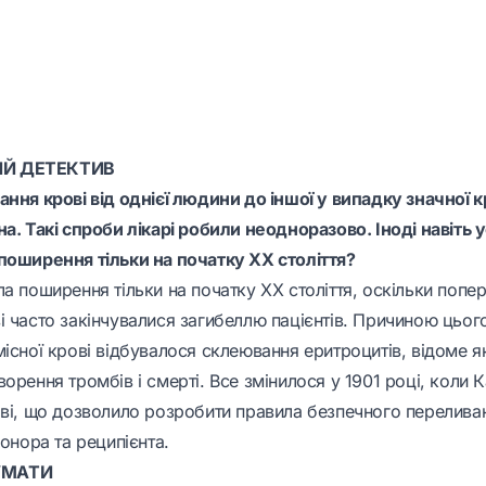
ИЙ ДЕТЕКТИВ
ання крові від однієї людини до іншої у випадку значної 
а. Такі спроби лікарі робили неодноразово. Іноді навіть 
поширення тільки на початку XX століття?
а поширення тільки на початку XX століття, оскільки попе
 часто закінчувалися загибеллю пацієнтів. Причиною цього
існої крові відбувалося склеювання еритроцитів, відоме я
орення тромбів і смерті. Все змінилося у 1901 році, коли
ові, що дозволило розробити правила безпечного перелива
донора та реципієнта.
УМАТИ