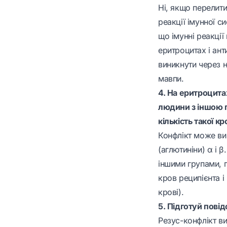
Ні, якщо перелит
реакції імунної с
що імунні реакції
еритроцитах і анти
виникнути через н
мавпи.
4. На еритроцита
людини з іншою г
кількість такої к
Конфлікт може вин
(аглютиніни) α і β
іншими групами, п
кров реципієнта і 
крові).
5. Підготуй пові
Резус-конфлікт ви