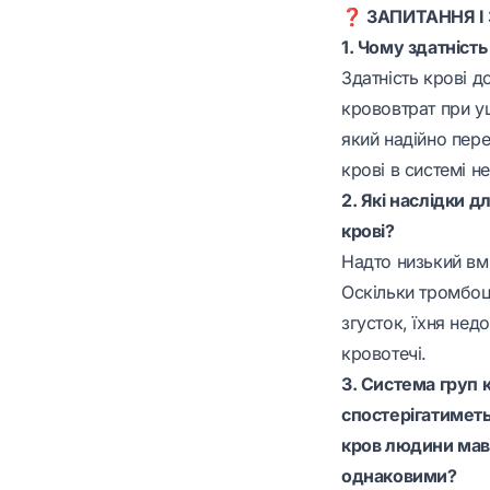
❓ ЗАПИТАННЯ І
1. Чому здатніст
Здатність крові д
крововтрат при у
який надійно пере
крові в системі н
2. Які наслідки 
крові?
Надто низький вмі
Оскільки тромбоц
згусток, їхня нед
кровотечі.
3. Система груп 
спостерігатиметь
кров людини мавп
однаковими?