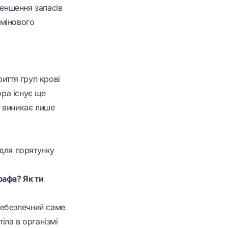
еншення запасів
рмінового
иття груп крові
ора існує ще
т виникає лише
 для порятунку
рафа? Як ти
небезпечний саме
іла в організмі