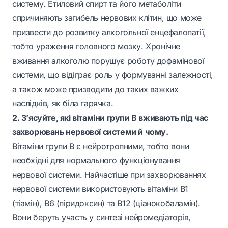
систему. Етиловий спирт та його метаболіти
спричиняють загибель нервових клітин, що може
призвести до розвитку алкогольної енцефалопатії,
тобто ураження головного мозку. Хронічне
вживання алкоголю порушує роботу дофамінової
системи, що відіграє роль у формуванні залежності,
а також може призводити до таких важких
наслідків, як біла гарячка.
2. З’ясуйте, які вітаміни групи В вживають під час
захворювань нервової системи й чому.
Вітаміни групи В є нейротропними, тобто вони
необхідні для нормального функціонування
нервової системи. Найчастіше при захворюваннях
нервової системи використовують вітаміни B1
(тіамін), B6 (піридоксин) та B12 (ціанокобаламін).
Вони беруть участь у синтезі нейромедіаторів,