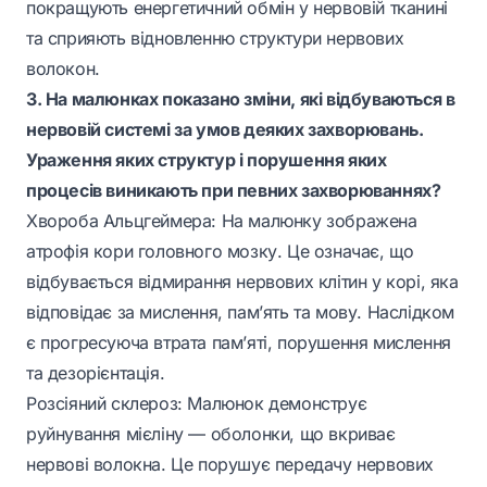
покращують енергетичний обмін у нервовій тканині
та сприяють відновленню структури нервових
волокон.
3. На малюнках показано зміни, які відбуваються в
нервовій системі за умов деяких захворювань.
Ураження яких структур і порушення яких
процесів виникають при певних захворюваннях?
Хвороба Альцгеймера: На малюнку зображена
атрофія кори головного мозку. Це означає, що
відбувається відмирання нервових клітин у корі, яка
відповідає за мислення, пам’ять та мову. Наслідком
є прогресуюча втрата пам’яті, порушення мислення
та дезорієнтація.
Розсіяний склероз: Малюнок демонструє
руйнування мієліну — оболонки, що вкриває
нервові волокна. Це порушує передачу нервових