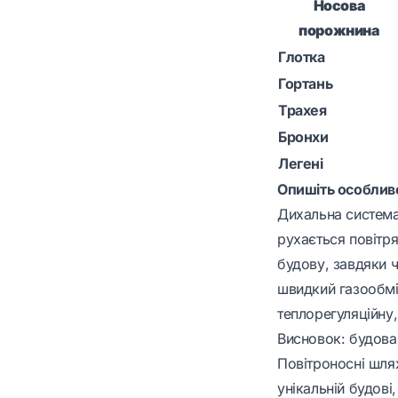
Носова
порожнина
Глотка
Гортань
Трахея
Бронхи
Легені
Опишіть особлив
Дихальна система
рухається повітря
будову, завдяки 
швидкий газообмін
теплорегуляційну
Висновок:
будова 
Повітроносні шлях
унікальній будові