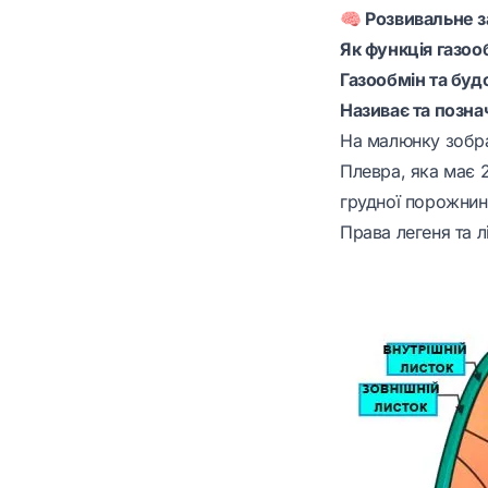
🧠 Розвивальне 
Як функція газоо
Газообмін та буд
Називає та позна
На малюнку зобра
Плевра, яка має 2
грудної порожнин
Права легеня та л