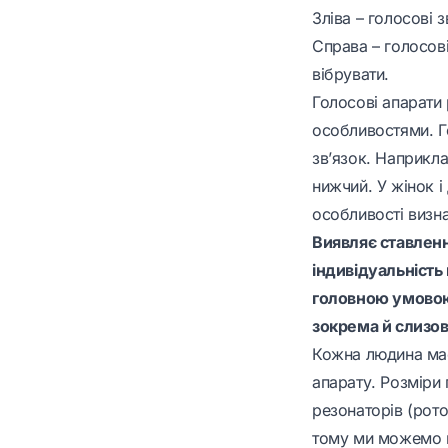
Зліва – голосові 
Справа – голосові
вібрувати.
Голосові апарати
особливостями. Го
зв’язок. Наприкла
нижчий. У жінок і
особливості визн
Виявляє ставленн
індивідуальність
головною умовою 
зокрема й слизов
Кожна людина має 
апарату. Розміри 
резонаторів (рот
тому ми можемо вп