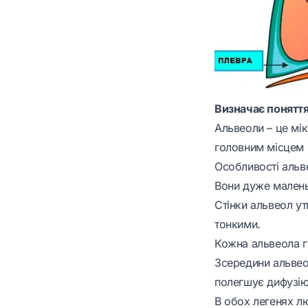
Визначає поняття
Альвеоли
– це мік
головним місцем 
Особливості альв
Вони дуже маленьк
Стінки альвеол у
тонкими.
Кожна альвеола г
Зсередини альвео
полегшує дифузію 
В обох легенях л