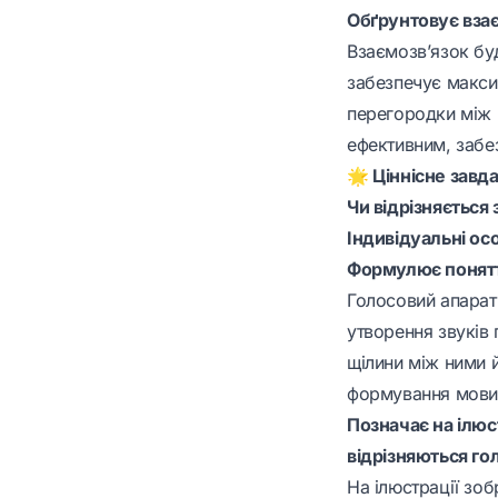
Обґрунтовує вза
Взаємозв’язок буд
забезпечує макси
перегородки між 
ефективним, забе
🌟 Ціннісне завд
Чи відрізняється
Індивідуальні ос
Формулює понятт
Голосовий апарат
утворення звуків 
щілини між ними 
формування мови
Позначає на ілюс
відрізняються го
На ілюстрації зоб