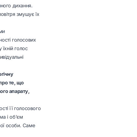
йного дихання.
повітря змушує їх
ими
ності голосових
 їхній голос
ивідуальні
огічну
про те, що
ого апарату,
ості її голосового
ма і об’єм
ної особи. Саме