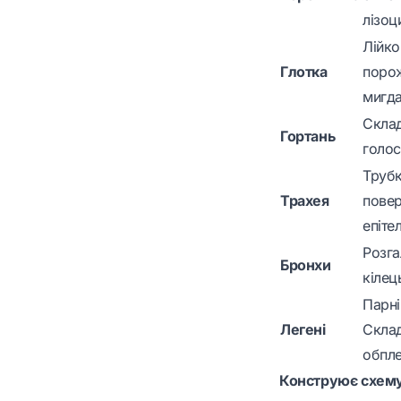
лізоц
Лійко
Глотка
порож
мигда
Склад
Гортань
голос
Трубк
Трахея
повер
епіте
Розга
Бронхи
кілец
Парні
Легені
Склад
обпле
Конструює схем