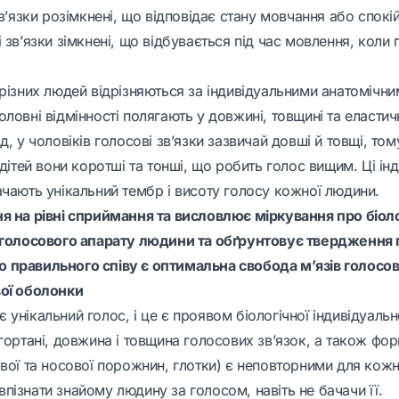
зв’язки розімкнені, що відповідає стану мовчання або спокі
 зв’язки зімкнені, що відбувається під час мовлення, коли 
 різних людей відрізняються за індивідуальними анатомічн
ловні відмінності полягають у довжині, товщині та еластич
д, у чоловіків голосові зв’язки зазвичай довші й товщі, тому
 дітей вони коротші та тонші, що робить голос вищим. Ці інд
ачають унікальний тембр і висоту голосу кожної людини.
я на рівні сприймання та висловлює міркування про біол
 голосового апарату людини та обґрунтовує твердження 
правильного співу є оптимальна свобода м’язів голосов
ої оболонки
унікальний голос, і це є проявом біологічної індивідуальн
гортані, довжина і товщина голосових зв’язок, а також фор
ової та носової порожнин, глотки) є неповторними для кож
ізнати знайому людину за голосом, навіть не бачачи її.