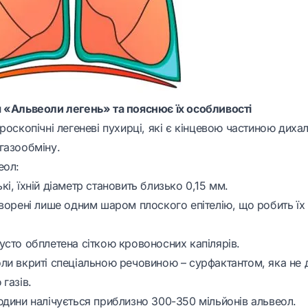
 «Альвеоли легень» та пояснює їх особливості
роскопічні легеневі пухирці, які є кінцевою частиною дихал
газообміну.
еол:
і, їхній діаметр становить близько 0,15 мм.
творені лише одним шаром плоского епітелію, що робить їх
усто обплетена сіткою кровоносних капілярів.
ли вкриті спеціальною речовиною – сурфактантом, яка не д
газів.
юдини налічується приблизно 300-350 мільйонів альвеол.