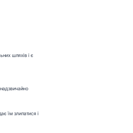
ьних шляхів і є
 надзвичайно
ає їм злипатися і