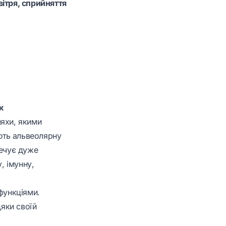
ітря, сприйняття
к
ляхи, якими
ають альвеолярну
печує дуже
, імунну,
функціями.
дяки своїй