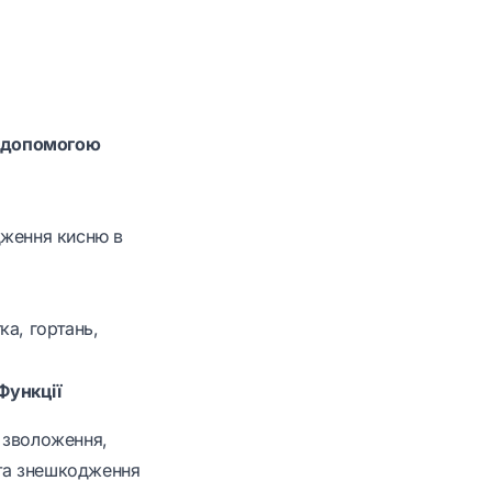
 з допомогою
дження кисню в
ка, гортань,
Функції
, зволоження,
та знешкодження