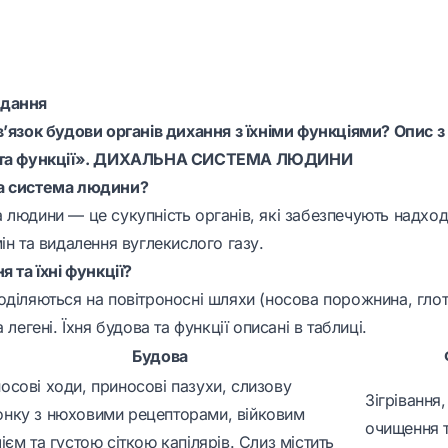
вдання
в’язок будови органів дихання з їхніми функціями? Опис
а та функції». ДИХАЛЬНА СИСТЕМА ЛЮДИНИ
а система людини?
 людини — це сукупність органів, які забезпечують надхо
ін та видалення вуглекислого газу.
я та їхні функції?
оділяються на повітроносні шляхи (носова порожнина, глот
 легені. Їхня будова та функції описані в таблиці.
Будова
осові ходи, приносові пазухи, слизову
Зігрівання
нку з нюховими рецепторами, війковим
очищення 
лієм та густою сіткою капілярів. Слиз містить