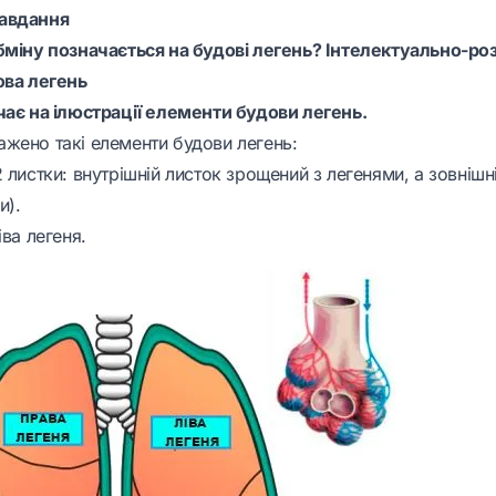
завдання
бміну позначається на будові легень? Інтелектуально-ро
ова легень
чає на ілюстрації елементи будови легень.
жено такі елементи будови легень:
 листки: внутрішній листок зрощений з легенями, а зовнішній
и).
іва легеня.