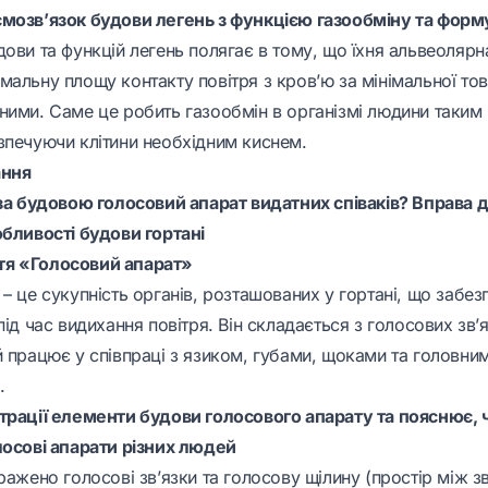
ємозв’язок будови легень з функцією газообміну та фор
ови та функцій легень полягає в тому, що їхня альвеолярн
мальну площу контакту повітря з кров’ю за мінімальної то
ними. Саме це робить газообмін в організмі людини таким
зпечуючи клітини необхідним киснем.
ання
 за будовою голосовий апарат видатних співаків? Вправа 
обливості будови гортані
я «Голосовий апарат»
– це сукупність органів, розташованих у гортані, що забе
під час видихання повітря. Він складається з голосових зв’
й працює у співпраці з язиком, губами, щоками та головн
.
трації елементи будови голосового апарату та пояснює,
лосові апарати різних людей
ражено голосові зв’язки та голосову щілину (простір між з