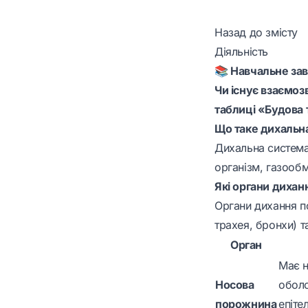
Назад до змісту
Діяльність
📚 Навчальне за
Чи існує взаємоз
таблиці «Будов
Що таке дихальн
Дихальна система
організм, газообм
Які органи диханн
Органи дихання п
трахея, бронхи) та
Орган
Має н
Носова
оболо
порожнина
епіте