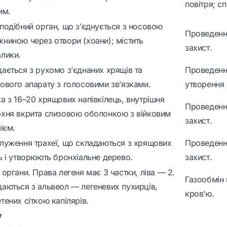
повітря; сп
им.
подібний орган, що з’єднується з носовою
Проведення
ниною через отвори (хоани); містить
захист.
лики.
ається з рухомо з’єднаних хрящів та
Проведення
ового апарату з голосовими зв’язками.
утворення 
а з 16–20 хрящових напівкілець, внутрішня
Проведення
хня вкрита слизовою оболонкою з війковим
захист.
лієм.
луження трахеї, що складаються з хрящових
Проведення
ь і утворюють бронхіальне дерево.
захист.
 органи. Права легеня має 3 частки, ліва — 2.
Газообмін 
аються з альвеол — легеневих пухирців,
кров’ю.
тених сіткою капілярів.
у