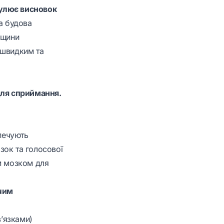
мулює висновок
а будова
вщини
 швидким та
для сприймання.
зпечують
язок та голосової
им мозком для
 чим
в’язками)