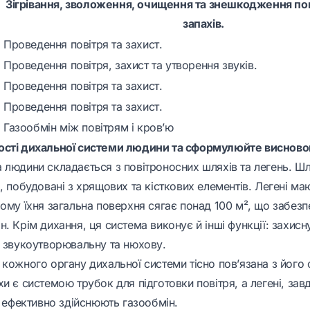
Зігрівання, зволоження, очищення та знешкодження пов
запахів.
Проведення повітря та захист.
Проведення повітря, захист та утворення звуків.
Проведення повітря та захист.
Проведення повітря та захист.
Газообмін між повітрям і кров’ю
ості дихальної системи людини та сформулюйте висново
 людини складається з повітроносних шляхів та легень. Ш
, побудовані з хрящових та кісткових елементів. Легені м
чому їхня загальна поверхня сягає понад 100 м², що забез
. Крім дихання, ця система виконує й інші функції: захисну
, звукоутворювальну та нюхову.
кожного органу дихальної системи тісно пов’язана з його 
и є системою трубок для підготовки повітря, а легені, зав
, ефективно здійснюють газообмін.