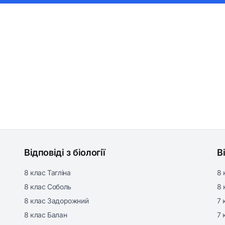
Відповіді з біології
В
8 клас Тагліна
8 
8 клас Соболь
8 
8 клас Задорожний
7 
8 клас Балан
7 