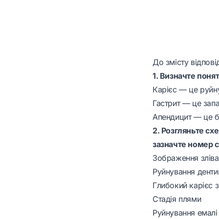
До змісту відпові
1. Визначте поня
Карієс — це руйн
Гастрит — це зап
Апендицит — це б
2. Розгляньте сх
зазначте номер ст
Зображення зліва
Руйнування денти
Глибокий карієс 
Стадія плями
Руйнування емалі