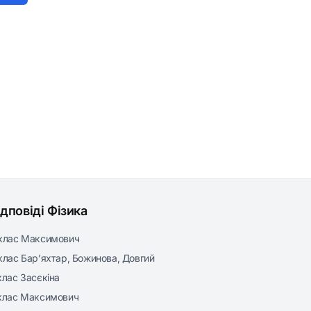
ідповіді Фізика
клас Максимович
клас Бар’яхтар, Божинова, Довгий
клас Засєкіна
клас Максимович