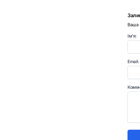
Зали
Ваша 
Ім'я:
Email:
Комен