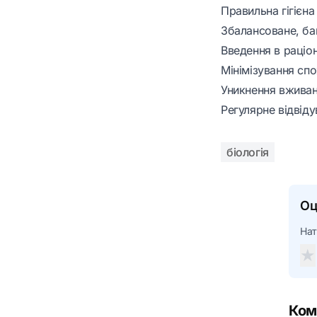
Правильна гігієн
Збалансоване, ба
Введення в раціон
Мінімізування спо
Уникнення вживан
Регулярне відвід
біологія
Оц
Нат
★
Ком