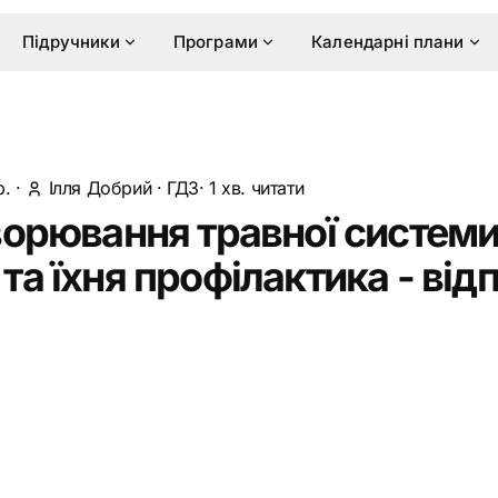
Підручники
Програми
Календарні плани
р.
·
Ілля Добрий
·
ГДЗ
· 1 хв. читати
ворювання травної систем
а їхня профілактика - відп