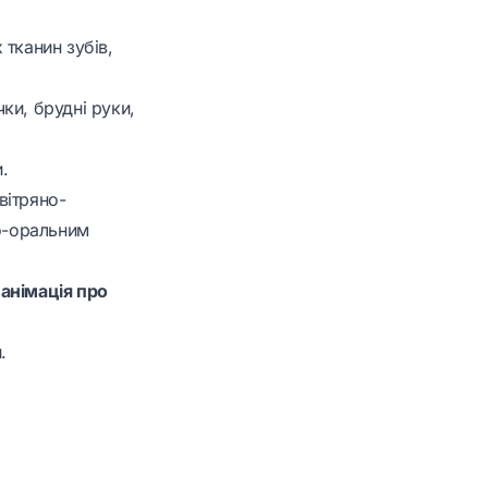
 тканин зубів,
ки, брудні руки,
.
вітряно-
о-оральним
 анімація про
.