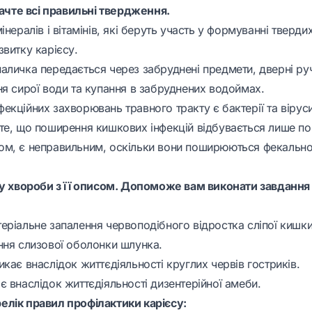
начте всі правильні твердження.
інералів і вітамінів, які беруть участь у формуванні твердих
витку карієсу.
аличка передається через забруднені предмети, дверні руч
ня сирої води та купання в забруднених водоймах.
кційних захворювань травного тракту є бактерії та віруси
те, що поширення кишкових інфекцій відбувається
лише
по
ом, є неправильним, оскільки вони поширюються фекальн
ву хвороби з її описом. Допоможе вам виконати завдання
еріальне запалення червоподібного відростка сліпої кишки
ння слизової оболонки шлунка.
кає внаслідок життєдіяльності круглих червів гостриків.
 внаслідок життєдіяльності дизентерійної амеби.
лік правил профілактики карієсу: