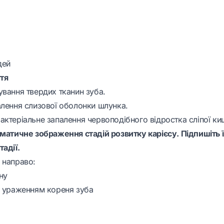
дей
ття
ування твердих тканин зуба.
алення слизової оболонки шлунка.
актеріальне запалення червоподібного відростка сліпої ки
ематичне зображення стадій розвитку карієсу. Підпишіть ї
адії.
 направо:
ну
з ураженням кореня зуба