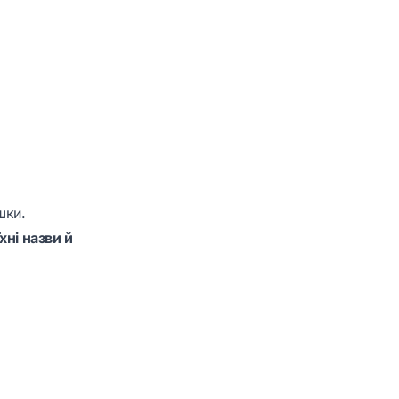
шки.
хні назви й