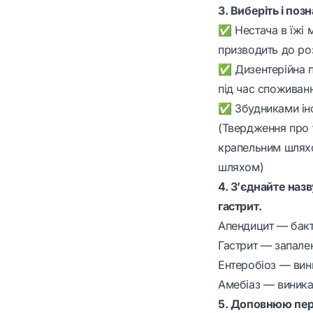
3. Виберіть і поз
✅ Нестача в їжі м
призводить до роз
✅ Дизентерійна п
під час споживан
✅ Збудниками інфе
(Твердження про 
крапельним шлях
шляхом)
4. З’єднайте наз
гастрит.
Апендицит — бакт
Гастрит — запале
Ентеробіоз — вини
Амебіаз — виникає
5. Доповнюю пере