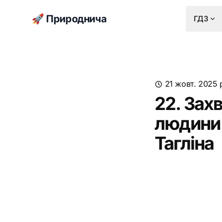
🚀 Природнича
ГДЗ
21 жовт. 2025 
22. Зах
людини т
Тагліна