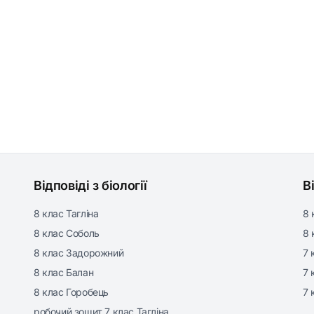
Відповіді з біології
В
8 клас Тагліна
8 
8 клас Соболь
8 
8 клас Задорожний
7 
8 клас Балан
7 
8 клас Горобець
7 
робочий зошит 7 клас Тагліна