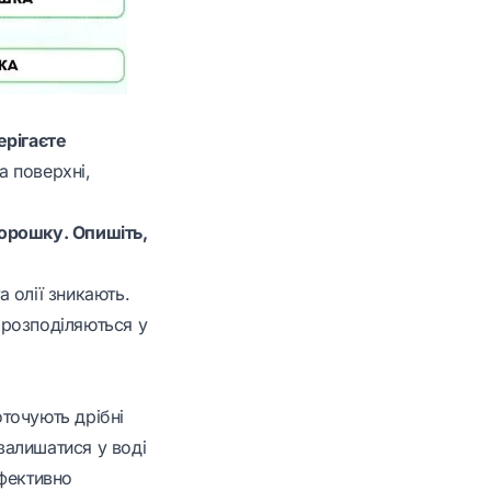
ерігаєте
а поверхні,
порошку. Опишіть,
 олії зникають.
о розподіляються у
точують дрібні
 залишатися у воді
ефективно