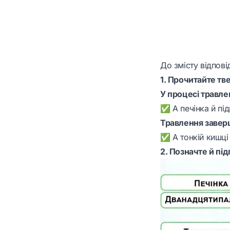
До змісту відпові
1. Прочитайте тв
У процесі травлен
✅ А печінка й пі
Травлення завер
✅ А тонкій кишці
2. Позначте й під