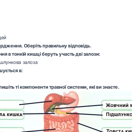
дей
ердження. Оберіть правильну відповідь.
ня в тонкій кишці беруть участь дві залози:
дшлункова залоза
шується в:
пишіть ті компоненти травної системи, які ви знаєте.