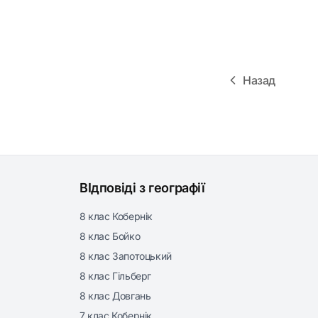
Назад
ВІдповіді з географії
8 клас Кобернік
8 клас Бойко
8 клас Запотоцький
8 клас Гільберг
8 клас Довгань
7 клас Кобернік