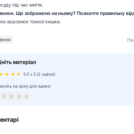
суду під час миття.
люнок. Що зображено на ньому? Позначте правильну від
ю ворсинок тонкої кишки.
ення
По
ініть матеріал
★
★
★
★
5.0
з 5 (
2
оцінок)
исніть на зірку для оцінки:
★
★
★
★
ентарі