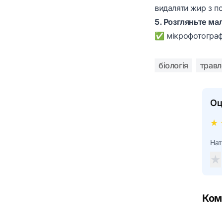
видаляти жир з по
5. Розгляньте ма
✅ мікрофотографі
біологія
травл
Оц
★
Нат
★
Ком