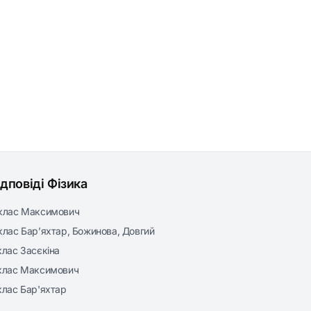
ідповіді Фізика
клас Максимович
клас Бар’яхтар, Божинова, Довгий
клас Засєкіна
клас Максимович
клас Бар'яхтар