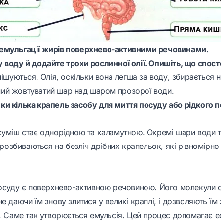
емульгації жирів поверхнево-активними речовинами.
 воду й додайте трохи рослинної олії. Опишіть, що спост
мішуються. Олія, оскільки вона легша за воду, збирається н
ий жовтуватий шар над шаром прозорої води.
и кілька крапель засобу для миття посуду або рідкого 
суміш стає однорідною та каламутною. Окремі шари води та
ї розбиваються на безліч дрібних крапельок, які рівномірн
посуду є поверхнево-активною речовиною. Його молекули о
е даючи їм знову злитися у великі краплі, і дозволяють їм
і. Саме так утворюється емульсія. Цей процес допомагає 