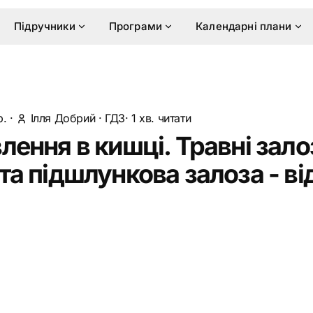
Підручники
Програми
Календарні плани
р.
·
Ілля Добрий
·
ГДЗ
· 1 хв. читати
лення в кишці. Травні зало
та підшлункова залоза - ві