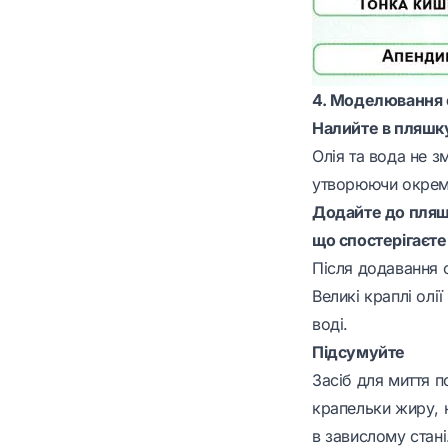
4. Моделювання 
Налийте в пляшку
Олія та вода не з
утворюючи окрем
Додайте до пляшк
що спостерігаєте
Після додавання 
Великі краплі олі
воді.
Підсумуйте
Засіб для миття 
крапельки жиру, н
в завислому стан