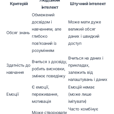
Людський
Критерій
Штучний інтелект
інтелект
Обмежений
досвідом і
Може мати дуже
навчанням, але
великий обсяг
Обсяг знань
глибоко
даних і швидкий
пов’язаний із
доступ
розумінням
Вчиться на даних і
Вчиться з досвіду,
Здатність до
прикладах,
робить висновки,
навчання
залежить від
змінює поведінку
налаштувань і даних
Є емоції,
Емоцій немає
Емоції
переживання,
(може лише
мотивація
імітувати)
Часто комбінує
Може створювати