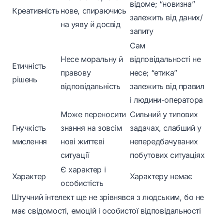
відоме; “новизна”
Креативність
нове, спираючись
залежить від даних/
на уяву й досвід
запиту
Сам
Несе моральну й
відповідальності не
Етичність
правову
несе; “етика”
рішень
відповідальність
залежить від правил
і людини-оператора
Може переносити
Сильний у типових
Гнучкість
знання на зовсім
задачах, слабший у
мислення
нові життєві
непередбачуваних
ситуації
побутових ситуаціях
Є характер і
Характер
Характеру немає
особистість
Штучний інтелект ще не зрівнявся з людським, бо не
має свідомості, емоцій і особистої відповідальності