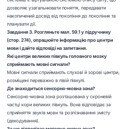
дозволяє узагальнювати поняття, передавати
накопичений досвід від покоління до покоління та
планувати дії.
Завдання 3. Розгляньте мал. 59.1 у підручнику
(стор. 274), опрацюйте інформацію про центри
мови і дайте відповіді на запитання.
Які центри великих півкуль головного мозку
сприймають мовні сигнали?
Мовні сигнали сприймають слухові й зорові центри,
розміщені переважно в лівій півкулі.
Де знаходиться сенсорно-мовна зона?
Сенсорно-мовна зона розташована у скроневій
частці кори великих півкуль. Вона відповідає за
сприйняття звуків мови та розпізнавання змісту
(декодування).
За що відповідає моторно-мовна зона?