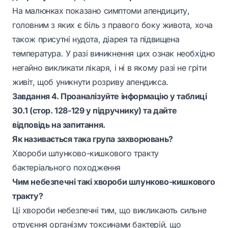
На малюнках показано симптоми апендициту,
головним з яких є біль з правого боку живота, хоча
також присутні нудота, діарея та підвищена
температура. У разі виникнення цих ознак необхідно
негайно викликати лікаря, і ні в якому разі не гріти
живіт, щоб уникнути розриву апендикса.
Завдання 4. Проаналізуйте інформацію у таблиці
30.1 (стор. 128-129 у підручнику) та дайте
відповідь на запитання.
Як називається така група захворювань?
Хвороби шлунково-кишкового тракту
бактеріального походження
Чим небезпечні такі хвороби шлунково-кишкового
тракту?
Ці хвороби небезпечні тим, що викликають сильне
отруєння організму токсинами бактерій, що