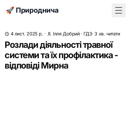
🚀 Природнича
Togg
4 лист. 2025 р.
·
Ілля Добрий
·
ГДЗ
· 3 хв. читати
Розлади діяльності травної
системи та їх профілактика -
відповіді Мирна