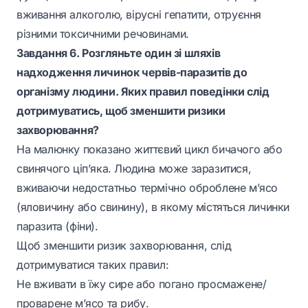
вживання алкоголю, вірусні гепатити, отруєння
різними токсичними речовинами.
Завдання 6. Розгляньте один зі шляхів
надходження личинок червів-паразитів до
організму людини. Яких правил поведінки слід
дотримуватись, щоб зменшити ризики
захворювання?
На малюнку показано життєвий цикл бичачого або
свинячого ціп’яка. Людина може заразитися,
вживаючи недостатньо термічно оброблене м’ясо
(яловичину або свинину), в якому містяться личинки
паразита (фіни).
Щоб зменшити ризик захворювання, слід
дотримуватися таких правил:
Не вживати в їжу сире або погано просмажене/
проварене м’ясо та рибу.