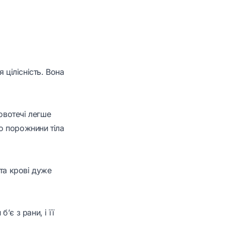
 цілісність. Вона
овотечі легше
бо порожнини тіла
та крові дуже
є з рани, і її