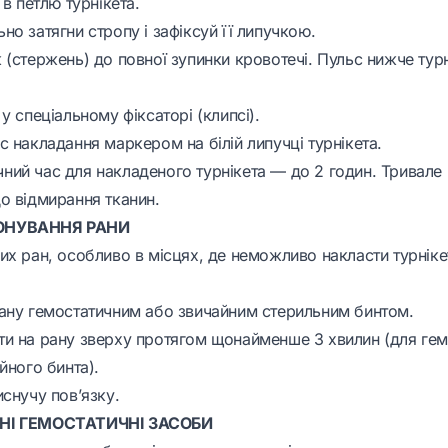
 в петлю турнікета.
о затягни стропу і зафіксуй її липучкою.
 (стержень) до повної зупинки кровотечі. Пульс нижче тур
у спеціальному фіксаторі (клипсі).
 накладання маркером на білій липучці турнікета.
ий час для накладеного турнікета — до 2 годин. Тривале
о відмирання тканин.
ОНУВАННЯ РАНИ
х ран, особливо в місцях, де неможливо накласти турнікет
ану гемостатичним або звичайним стерильним бинтом.
и на рану зверху протягом щонайменше 3 хвилин (для гем
йного бинта).
снучу пов’язку.
НІ ГЕМОСТАТИЧНІ ЗАСОБИ