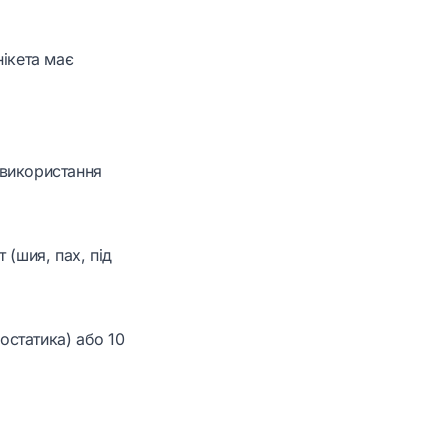
нікета має
 використання
 (шия, пах, під
остатика) або 10