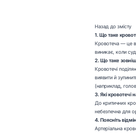
Назад до змісту
1. Що таке кровот
Кровотеча — це ви
виникає, коли су
2. Що таке зовніш
Кровотечі поділяю
виявити й зупинит
(наприклад, голов
3. Які кровотечі
До критичних кров
небезпечна для ор
4. Поясніть відм
Артеріальна крово