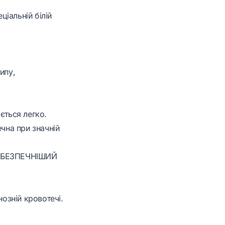
ціальній білій
ипу,
ється легко.
ечна при значній
ЙНЕБЕЗПЕЧНІШИЙ
нозній кровотечі.