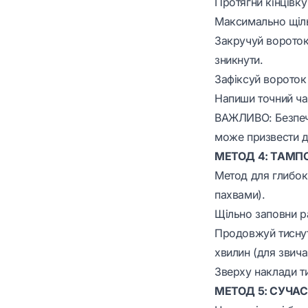
Протягни кінцівку
Максимально щільн
Закручуй вороток
зникнути.
Зафіксуй вороток 
Напиши точний час
ВАЖЛИВО: Безпечн
може призвести д
МЕТОД 4: ТАМП
Метод для глибоки
пахвами).
Щільно заповни р
Продовжуй тиснут
хвилин (для звича
Зверху наклади ти
МЕТОД 5: СУЧАС