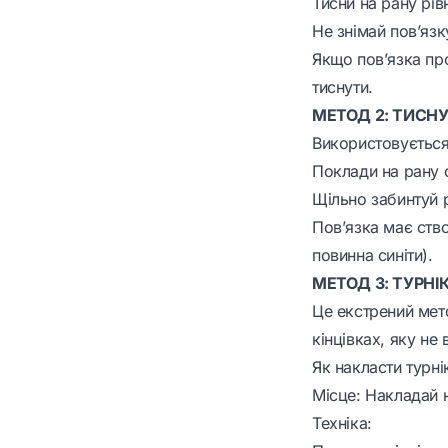
Тисни на рану рів
Не знімай пов’яз
Якщо пов’язка пр
тиснути.
МЕТОД 2: ТИСН
Використовується
Поклади на рану 
Щільно забинтуй 
Пов’язка має ство
повинна синіти).
МЕТОД 3: ТУРНІ
Це екстрений мето
кінцівках, яку не
Як накласти турні
Місце: Накладай н
Техніка: