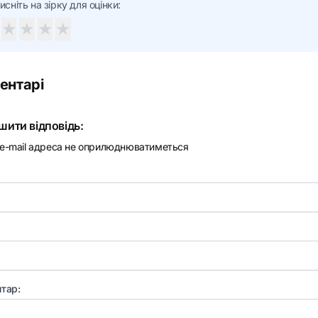
исніть на зірку для оцінки:
★
★
★
★
ентарі
шити відповідь:
e-mail адреса не оприлюднюватиметься
тар: