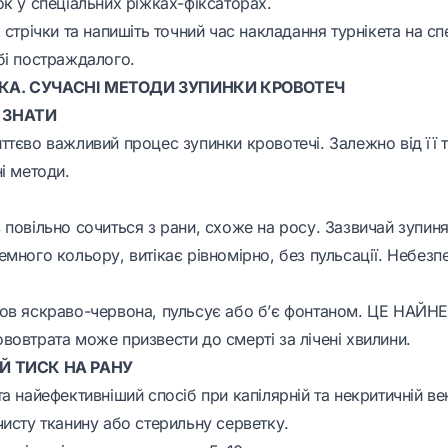
к у спеціальних ріжках-фіксаторах.
 стрічки та напишіть точний час накладання турнікета на спе
бі постраждалого.
КА. СУЧАСНІ МЕТОДИ ЗУПИНКИ КРОВОТЕЧ
 ЗНАТИ
тєво важливий процес зупинки кровотечі. Залежно від її т
і методи.
повільно сочиться з рани, схоже на росу. Зазвичай зупиня
много кольору, витікає рівномірно, без пульсації. Небезп
ров яскраво-червона, пульсує або б’є фонтаном. ЦЕ НА
вовтрата може призвести до смерті за лічені хвилини.
Й ТИСК НА РАНУ
а найефективніший спосіб при капілярній та некритичній ве
чисту тканину або стерильну серветку.