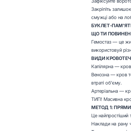
Зафіксуйте ворото
Закріпіть залишок
смужці або на ло
БУКЛЕТ-ПАМ’ЯТ
ЩО ТИ ПОВИНЕН
Гемостаз — це жит
використовуй різн
ВИДИ КРОВОТЕЧ
Капілярна — кров 
Венозна — кров те
втраті об’єму.
Артеріальна — к
ТИП! Масивна кро
МЕТОД 1: ПРЯМИ
Це найпростіший т
Наклади на рану 