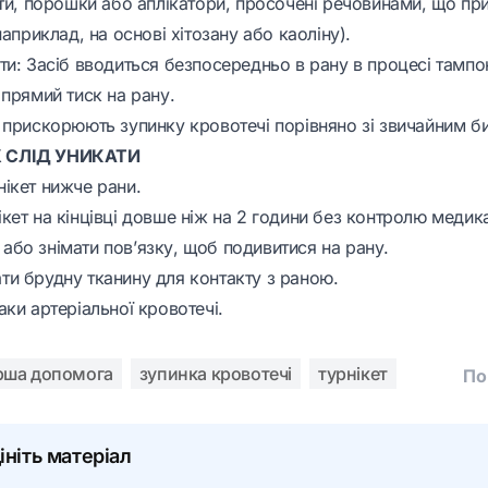
нти, порошки або аплікатори, просочені речовинами, що п
наприклад, на основі хітозану або каоліну).
ти: Засіб вводиться безпосередньо в рану в процесі тампо
 прямий тиск на рану.
 прискорюють зупинку кровотечі порівняно зі звичайним б
 СЛІД УНИКАТИ
ікет нижче рани.
кет на кінцівці довше ніж на 2 години без контролю медик
бо знімати пов’язку, щоб подивитися на рану.
и брудну тканину для контакту з раною.
ки артеріальної кровотечі.
рша допомога
зупинка кровотечі
турнікет
По
ініть матеріал