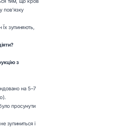
ься тим, що кров
у пов’язку
 Їх зупиняють,
діяти?
рукцію з
ендовано на 5–7
о).
 було просунути
не зупиниться і