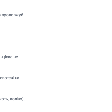
та продовжуй
нцівка не
овотечі на
оть, коліно).