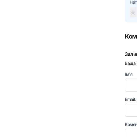
Нат
★
Ком
Зали
Ваша 
Ім'я:
Email:
Комен