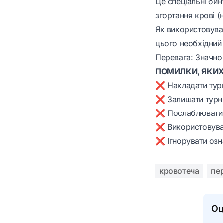
Це спеціальні би
згортання крові (
Як використовува
цього необхідний
Перевага: Значно
ПОМИЛКИ, ЯКИХ
❌ Накладати турн
❌ Залишати турні
❌ Послаблювати а
❌ Використовуват
❌ Ігнорувати озна
кровотеча
пе
Оц