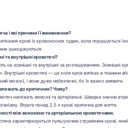
еча і які причини її виникнення?
тікання крові із кровоносних судин, коли порушується їхня
дини ушкоджуються.
ні та внутрішні кровотечі?
ть на зовнішні та внутрішні за розташуванням. Зовнішні кр
и. Внутрішні кровотечі — це коли кров витікає в тканини а
ний мозок), і вони дуже небезпечні, бо їх важко виявити.
 належать до критичних? Чому?
отеч належать венозні та артеріальні. Швидка значна втра
ганізму. Втрата понад 2,5 л крові критична для життя.
інності між венозною та артеріальною кровотечами.
теча характеризується пульсуючим струменем крові, який б’