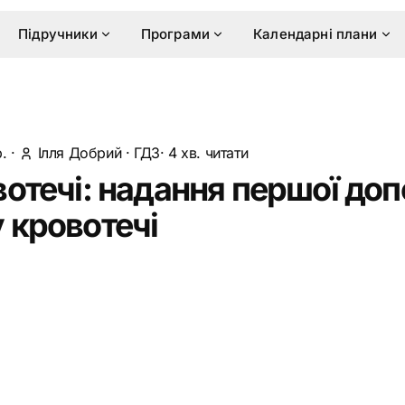
Підручники
Програми
Календарні плани
.
·
Ілля Добрий
·
ГДЗ
· 4 хв. читати
вотечі: надання першої до
 кровотечі