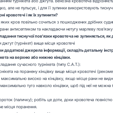
анням турнікета або джгута. Венозна кровотеча відрізняєт
ко, але не пульсує, і для її зупинки використовують тиснуч
рні кровотечі і як їх зупинити?
 яких кров повільно сочиться з пошкоджених дрібних судин
рани антисептиком та накладаючи нетугу марлеву пов’язку
кладання тиснучої пов’язки кровотеча не зупиняється, як 
 джгут (турнікет) вище місця кровотечі
и додаткові джерела інформації, складіть детальну інст
кета на верхню або нижню кінцівки.
кладання сучасного турнікета (типу C.A.T.):
рнікета на поранену кінцівку вище місця кровотечі (реком
 максимально високо на кінцівку, якщо місце рани не видн
 максимально туго навколо кінцівки, щоб під неї не можна
ороток (паличку); робіть це доти, доки кровотеча повністю 
че місця поранення.