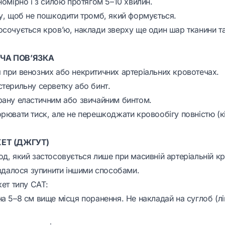
номірно і з силою протягом 5–10 хвилин.
ку, щоб не пошкодити тромб, який формується.
осочується кров’ю, наклади зверху ще один шар тканини 
УЧА ПОВ’ЯЗКА
 при венозних або некритичних артеріальних кровотечах.
стерильну серветку або бинт.
рану еластичним або звичайним бинтом.
рювати тиск, але не перешкоджати кровообігу повністю (кі
КЕТ (ДЖГУТ)
д, який застосовується лише при масивній артеріальній кр
 вдалося зупинити іншими способами.
кет типу САТ:
а 5–8 см вище місця поранення. Не накладай на суглоб (лік