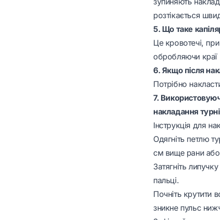
зупиняють наклад
розтікається швид
5. Що таке капіля
Це кровотечі, при
обробляючи краї 
6. Якщо після на
Потрібно накласти
7. Використовуюч
накладання турні
Інструкція для на
Одягніть петлю ту
см вище рани або
Затягніть липучку
пальці.
Почніть крутити в
зникне пульс ниж