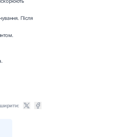
рискорюють
нування. Після
интом.
а.
ширити: