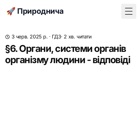
🚀 Природнича
Togg
3 черв. 2025 р.
·
ГДЗ
· 2 хв. читати
§6. Органи, системи органів
організму людини - відповіді