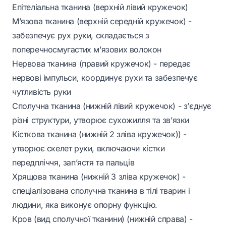
Епітеліальна тканина (верхній лівий кружечок)
М’язова тканина (верхній середній кружечок) -
забезпечує рух руки, складається з
поперечносмугастих м’язових волокон
Нервова тканина (правий кружечок) - передає
нервові імпульси, координує рухи та забезпечує
чутливість руки
Сполучна тканина (нижній лівий кружечок) - з’єднує
різні структури, утворює сухожилля та зв’язки
Кісткова тканина (нижній 2 зліва кружечок)) -
утворює скелет руки, включаючи кістки
передпліччя, зап’ястя та пальців
Хрящова тканина (нижній 3 зліва кружечок) -
спеціалізована сполучна тканина в тілі тварин і
людини, яка виконує опорну функцію.
Кров (вид сполучної тканини) (нижній справа) -