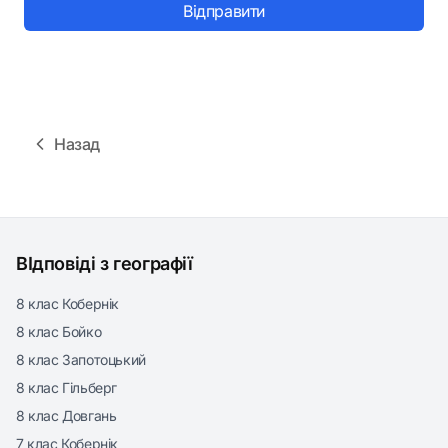
Відправити
Назад
ВІдповіді з географії
8 клас Кобернік
8 клас Бойко
8 клас Запотоцький
8 клас Гільберг
8 клас Довгань
7 клас Кобернік