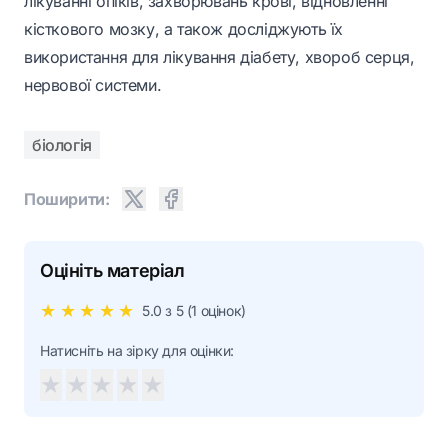
лікуванні опіків, захворювань крові, відновленні
кісткового мозку, а також досліджують їх
використання для лікування діабету, хвороб серця,
нервової системи.
біологія
Поширити:
Оцініть матеріал
★
★
★
★
★
5.0
з 5 (
1
оцінок)
Натисніть на зірку для оцінки:
★
★
★
★
★