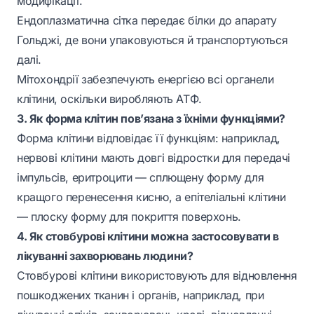
модифікації.
Ендоплазматична сітка передає білки до апарату
Гольджі, де вони упаковуються й транспортуються
далі.
Мітохондрії забезпечують енергією всі органели
клітини, оскільки виробляють АТФ.
3. Як форма клітин пов’язана з їхніми функціями?
Форма клітини відповідає її функціям: наприклад,
нервові клітини мають довгі відростки для передачі
імпульсів, еритроцити — сплющену форму для
кращого перенесення кисню, а епітеліальні клітини
— плоску форму для покриття поверхонь.
4. Як стовбурові клітини можна застосовувати в
лікуванні захворювань людини?
Стовбурові клітини використовують для відновлення
пошкоджених тканин і органів, наприклад, при