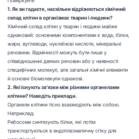
Поміркуйте
1. Як ви гадаєте, наскільки відрізняється хімічний
склад клітин в організмах тварин і людини?
Хімічний склад клітин у тварин і людини майже
однаковий: основними компонентами є вода, білки,
жири, вуглеводи, нуклеїнові кислоти, мінеральні
речовини. Відмінності можуть бути лише у
співвідношенні деяких речовин або у наявності
специфічних молекул, але загальні хімічні елементи
й основні біомолекули однакові.
2. Які існують зв’язки між різними органелами
клітини? Наведіть приклади.
Органели клітини тісно взаємодіють між собою.
Наприклад:
Рибосоми синтезують білки, які потім
транспортуються в ендоплазматичну сітку для