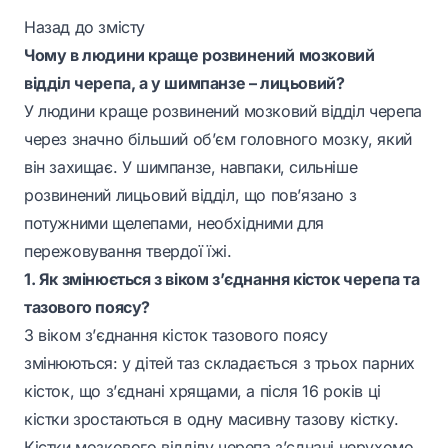
Назад до змісту
Чому в людини краще розвинений мозковий
відділ черепа, а у шимпанзе – лицьовий?
У людини краще розвинений мозковий відділ черепа
через значно більший об’єм головного мозку, який
він захищає. У шимпанзе, навпаки, сильніше
розвинений лицьовий відділ, що пов’язано з
потужними щелепами, необхідними для
пережовування твердої їжі.
1. Як змінюється з віком з’єднання кісток черепа та
тазового поясу?
З віком з’єднання кісток тазового поясу
змінюються: у дітей таз складається з трьох парних
кісток, що з’єднані хрящами, а після 16 років ці
кістки зростаються в одну масивну тазову кістку.
Кістки мозкового відділу черепа з’єднані нерухомо