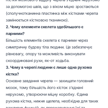
за допомогою швів, що з віком міцно зростаються
(сполучнотканинна пластинка між кістками черепа
замінюється кістковою тканиною).
2. Чому елементи скелета здебільшого є
парними?
Більшість елементів скелета є парними через
симетричну будову тіла людини. Це забезпечує
рівновагу, опору та можливість виконувати
скоординовані рухи, як-от ходьба.
3. Чому в черепі людини є лише одна рухома
кістка?
Основне завдання черепа — захищати головний
мозок, тому більшість його кісток з’єднані
нерухомо, утворюючи міцну коробку. Єдина
рухома кістка, нижня щелепа, необхідна для таких
важливих функцій, як пережовування їжі та