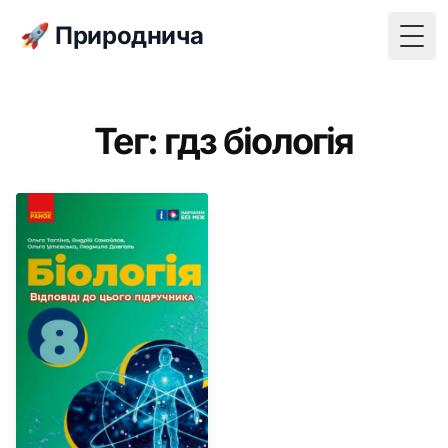
🚀 Природнича
Togg
Тег: гдз біологія