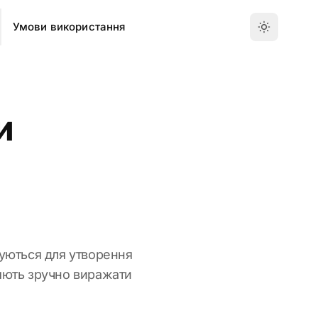
Умови використання
и
вуються для утворення
ляють зручно виражати