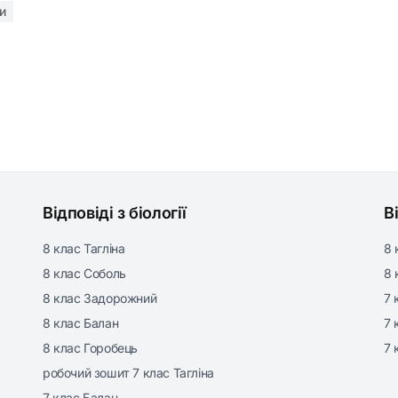
и
Відповіді з біології
В
8 клас Тагліна
8 
8 клас Соболь
8 
8 клас Задорожний
7 
8 клас Балан
7 
8 клас Горобець
7 
робочий зошит 7 клас Тагліна
7 клас Балан