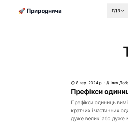
🚀 Природнича
ГДЗ
8 вер. 2024 р.
·
Ілля Доб
Префікси одини
Префікси одиниць вимі
кратних і частинних о
дуже великі або дуже 