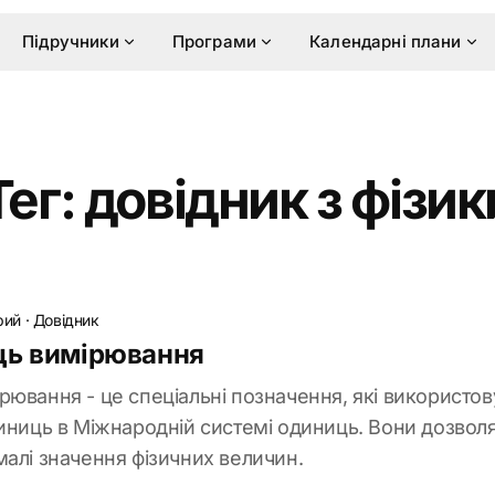
Підручники
Програми
Календарні плани
Тег: довідник з фізик
рий
·
Довідник
ць вимірювання
рювання - це спеціальні позначення, які використо
диниць в Міжнародній системі одиниць. Вони дозво
малі значення фізичних величин.