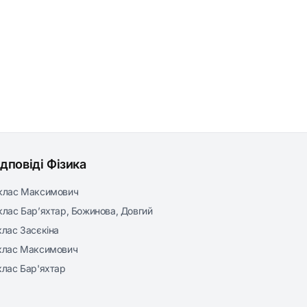
ідповіді Фізика
клас Максимович
клас Бар’яхтар, Божинова, Довгий
клас Засєкіна
клас Максимович
клас Бар'яхтар