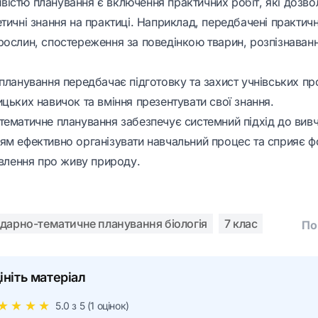
істю планування є включення практичних робіт, які дозв
тичні знання на практиці. Наприклад, передбачені практичн
ослин, спостереження за поведінкою тварин, розпізнавання
планування передбачає підготовку та захист учнівських пр
цьких навичок та вміння презентувати свої знання.
ематичне планування забезпечує системний підхід до вивче
ям ефективно організувати навчальний процес та сприяє 
явлення про живу природу.
дарно-тематичне планування біологія
7 клас
По
ініть матеріал
★
★
★
★
5.0
з 5 (
1
оцінок)