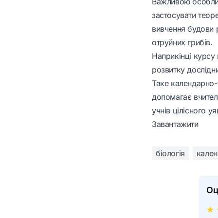
Важливою особлив
застосувати теоре
вивчення будови р
отруйних грибів.
Наприкінці курсу 
розвитку дослідни
Таке календарно-т
допомагає вчител
учнів цілісного у
Завантажити
біологія
кален
Оц
★