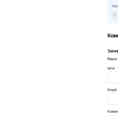
Нат
★
Ком
Зали
Ваша 
Ім'я:
Email:
Комен