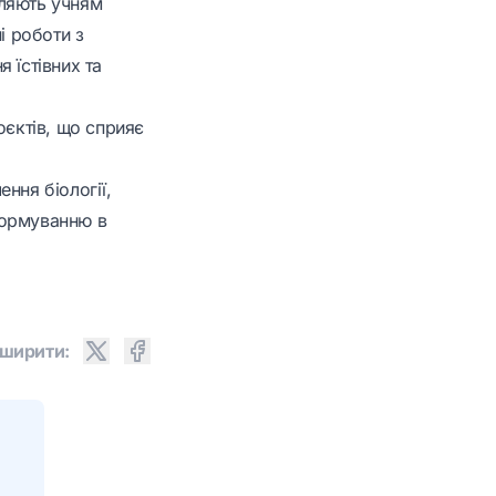
оляють учням
і роботи з
 їстівних та
оєктів, що сприяє
ння біології,
формуванню в
ширити: