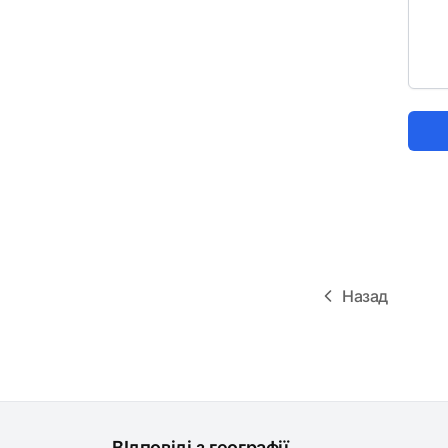
Назад
ВІдповіді з географії