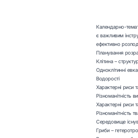
Календарно-темати
є важливим інстр
ефективно розпод
Планування розра
Клітина – структ
Одноклітинні евкар
Водорості
Характерні риси 
Різноманітність в
Характерні риси т
Різноманітність т
Середовище існув
Гриби – гетеротро