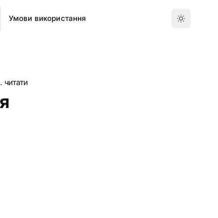
Умови використання
в. читати
я