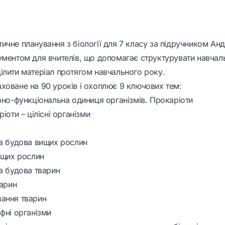
чне планування з біології для 7 класу за
підручником Ан
ументом для вчителів, що допомагає структурувати навчал
ілити матеріал протягом навчального року.
ховане на 90 уроків і охоплює 9 ключових тем:
урно-функціональна одиниця організмів. Прокаріоти
іоти – цілісні організми
та будова вищих рослин
ищих рослин
а будова тварин
варин
ання тварин
фні організми