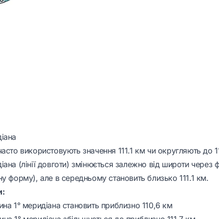
іана
асто використовують значення 111.1 км чи округляють до 1
ана (лінії довготи) змінюється залежно від широти через 
у форму), але в середньому становить близько 111.1 км.
и:
ина 1° меридіана становить приблизно 110,6 км
на 1° меридіана збільшується до приблизно 111,7 км