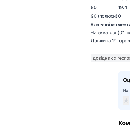
80
19.4
90 (полюси)
0
Ключові момент
На екваторі (0° ш
Довжина 1° парал
довідник з геогр
Оц
Нат
★
Ком