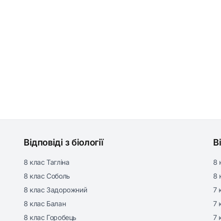
Відповіді з біології
В
8 клас Тагліна
8 
8 клас Соболь
8 
8 клас Задорожний
7 
8 клас Балан
7 
8 клас Горобець
7 