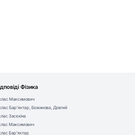
ідповіді Фізика
клас Максимович
клас Бар’яхтар, Божинова, Довгий
клас Засєкіна
клас Максимович
клас Бар'яхтар