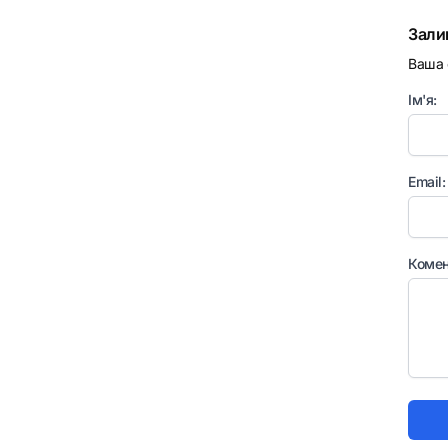
Зали
Ваша 
Ім'я:
Email:
Комен