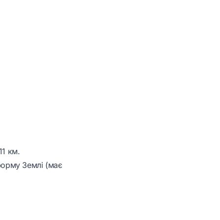
11 км.
форму Землі (має