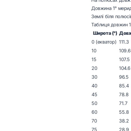
Довжина 1° мерид
Землі біля полюсі
Таблиця довжин 1°
Широта (°)
Довж
0 (екватор)
111.3
10
109.6
15
107.5
20
104.6
30
96.5
40
85.4
45
78.8
50
71.7
60
55.8
70
38.2
75
28.9