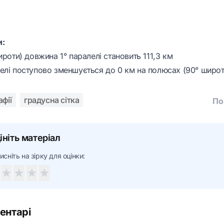
и:
ироти) довжина 1° паралелі становить 111,3 км
елі поступово зменшується до 0 км на полюсах (90° широт
афії
градусна сітка
По
ініть матеріал
исніть на зірку для оцінки:
★
★
★
★
ентарі