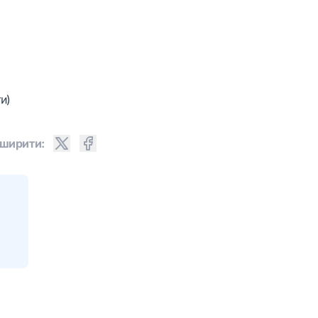
и)
ширити: