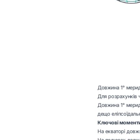
Довжина 1° мерид
Для розрахунків ч
Довжина 1° мериді
дещо еліпсоїдальн
Ключові момент
На екваторі довж
На полюсах довжи