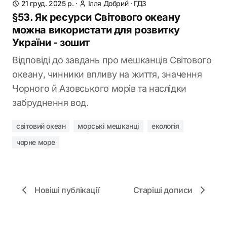
21 груд. 2025 р.
·
Ілля Добрий
·
ГДЗ
§53. Як ресурси Світового океану
можна використати для розвитку
України - зошит
Відповіді до завдань про мешканців Світового
океану, чинники впливу на життя, значення
Чорного й Азовського морів та наслідки
забруднення вод.
світовий океан
морські мешканці
екологія
чорне море
Новіші публікації
Старіші дописи