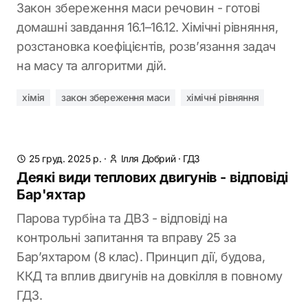
Закон збереження маси речовин - готові
домашні завдання 16.1–16.12. Хімічні рівняння,
розстановка коефіцієнтів, розв’язання задач
на масу та алгоритми дій.
хімія
закон збереження маси
хімічні рівняння
25 груд. 2025 р.
·
Ілля Добрий
·
ГДЗ
Деякі види теплових двигунів - відповіді
Бар'яхтар
Парова турбіна та ДВЗ - відповіді на
контрольні запитання та вправу 25 за
Бар’яхтаром (8 клас). Принцип дії, будова,
ККД та вплив двигунів на довкілля в повному
ГДЗ.