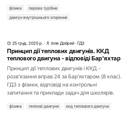
фізика
парова турбіна
двигун внутрішнього згоряння
25 груд. 2025 р.
·
Ілля Добрий
·
ГДЗ
Принцип дії теплових двигунів. ККД
теплового двигуна - відповіді Бар'яхтар
Принцип дії теплових двигунів і ККД -
розв’язання вправ 24 за Бар’яхтаром (8 клас).
ГДЗ з фізики, відповіді на контрольні
запитання та приклади задач для школярів.
фізика
теплові двигуни
ккд теплового двигуна