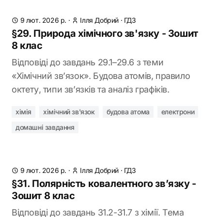
9 лют. 2026 р.
·
Ілля Добрий
·
ГДЗ
§29. Природа хімічного зв'язку - Зошит
8 клас
Відповіді до завдань 29.1–29.6 з теми
«Хімічний зв’язок». Будова атомів, правило
октету, типи зв’язків та аналіз графіків.
хімія
хімічний зв'язок
будова атома
електрони
домашні завдання
9 лют. 2026 р.
·
Ілля Добрий
·
ГДЗ
§31. Полярність ковалентного зв’язку -
Зошит 8 клас
Відповіді до завдань 31.2-31.7 з хімії. Тема