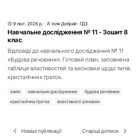
9 лют. 2026 р.
·
Ілля Добрий
·
ГДЗ
Навчальне дослідження № 11 - Зошит 8
клас
Відповіді до навчального дослідження № 11
«Будова речовини». Готовий план, заповнена
таблиця властивостей та висновки щодо типів
кристалічних ґраток.
хімія
навчальне дослідження
будова речовини
кристалічна ґратка
властивості речовин
Новіші публікації
Старіші дописи