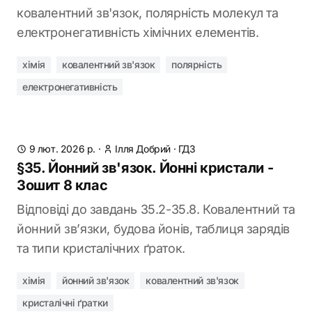
ковалентний зв'язок, полярність молекул та
електронегативність хімічних елементів.
хімія
ковалентний зв'язок
полярність
електронегативність
9 лют. 2026 р.
·
Ілля Добрий
·
ГДЗ
§35. Йонний зв'язок. Йонні кристали -
Зошит 8 клас
Відповіді до завдань 35.2-35.8. Ковалентний та
йонний зв’язки, будова йонів, таблиця зарядів
та типи кристалічних ґраток.
хімія
йонний зв'язок
ковалентний зв'язок
кристалічні ґратки